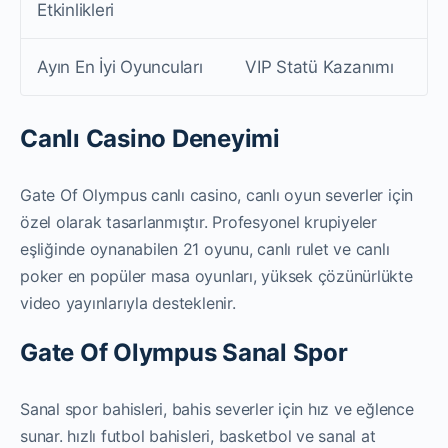
Etkinlikleri
Ayın En İyi Oyuncuları
VIP Statü Kazanımı
Canlı Casino Deneyimi
Gate Of Olympus canlı casino, canlı oyun severler için
özel olarak tasarlanmıştır. Profesyonel krupiyeler
eşliğinde oynanabilen 21 oyunu, canlı rulet ve canlı
poker en popüler masa oyunları, yüksek çözünürlükte
video yayınlarıyla desteklenir.
Gate Of Olympus Sanal Spor
Sanal spor bahisleri, bahis severler için hız ve eğlence
sunar. hızlı futbol bahisleri, basketbol ve sanal at