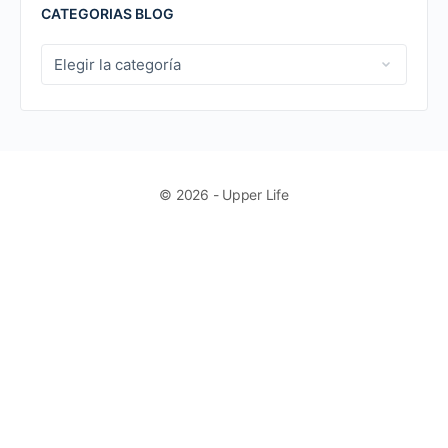
CATEGORIAS BLOG
CATEGORIAS
BLOG
© 2026 - Upper Life