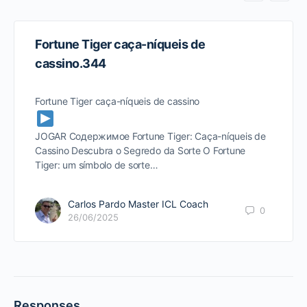
Fortune Tiger caça-níqueis de
cassino.344
Fortune Tiger caça-níqueis de cassino
JOGAR Содержимое Fortune Tiger: Caça-níqueis de
Cassino Descubra o Segredo da Sorte O Fortune
Tiger: um símbolo de sorte…
Carlos Pardo Master ICL Coach
0
26/06/2025
Responses