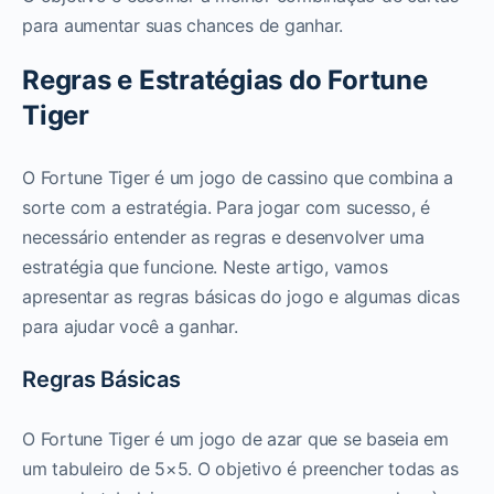
para aumentar suas chances de ganhar.
Regras e Estratégias do Fortune
Tiger
O Fortune Tiger é um jogo de cassino que combina a
sorte com a estratégia. Para jogar com sucesso, é
necessário entender as regras e desenvolver uma
estratégia que funcione. Neste artigo, vamos
apresentar as regras básicas do jogo e algumas dicas
para ajudar você a ganhar.
Regras Básicas
O Fortune Tiger é um jogo de azar que se baseia em
um tabuleiro de 5×5. O objetivo é preencher todas as