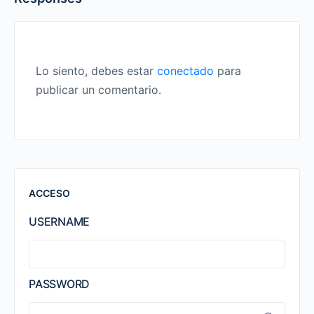
Lo siento, debes estar
conectado
para
publicar un comentario.
ACCESO
USERNAME
PASSWORD