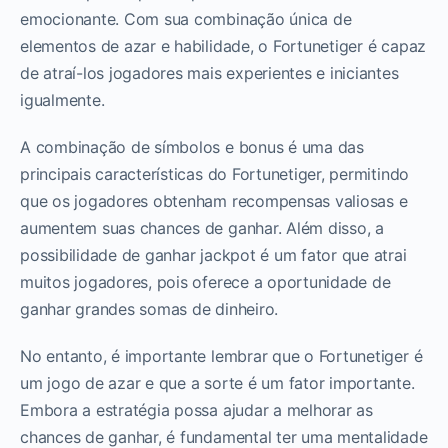
emocionante. Com sua combinação única de
elementos de azar e habilidade, o Fortunetiger é capaz
de atraí-los jogadores mais experientes e iniciantes
igualmente.
A combinação de símbolos e bonus é uma das
principais características do Fortunetiger, permitindo
que os jogadores obtenham recompensas valiosas e
aumentem suas chances de ganhar. Além disso, a
possibilidade de ganhar jackpot é um fator que atrai
muitos jogadores, pois oferece a oportunidade de
ganhar grandes somas de dinheiro.
No entanto, é importante lembrar que o Fortunetiger é
um jogo de azar e que a sorte é um fator importante.
Embora a estratégia possa ajudar a melhorar as
chances de ganhar, é fundamental ter uma mentalidade