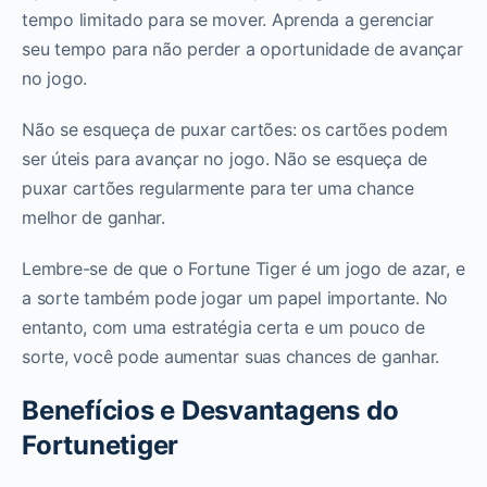
tempo limitado para se mover. Aprenda a gerenciar
seu tempo para não perder a oportunidade de avançar
no jogo.
Não se esqueça de puxar cartões: os cartões podem
ser úteis para avançar no jogo. Não se esqueça de
puxar cartões regularmente para ter uma chance
melhor de ganhar.
Lembre-se de que o Fortune Tiger é um jogo de azar, e
a sorte também pode jogar um papel importante. No
entanto, com uma estratégia certa e um pouco de
sorte, você pode aumentar suas chances de ganhar.
Benefícios e Desvantagens do
Fortunetiger