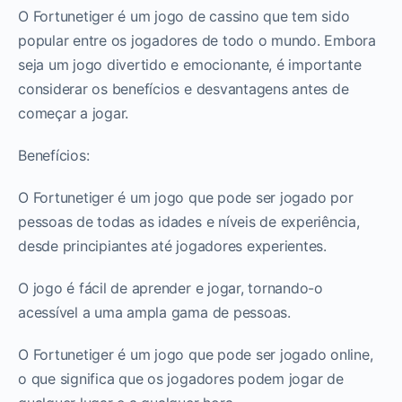
O Fortunetiger é um jogo de cassino que tem sido
popular entre os jogadores de todo o mundo. Embora
seja um jogo divertido e emocionante, é importante
considerar os benefícios e desvantagens antes de
começar a jogar.
Benefícios:
O Fortunetiger é um jogo que pode ser jogado por
pessoas de todas as idades e níveis de experiência,
desde principiantes até jogadores experientes.
O jogo é fácil de aprender e jogar, tornando-o
acessível a uma ampla gama de pessoas.
O Fortunetiger é um jogo que pode ser jogado online,
o que significa que os jogadores podem jogar de