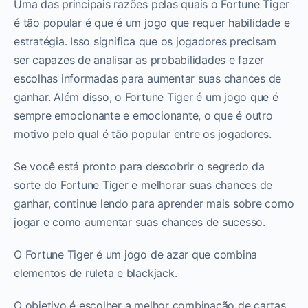
Uma das principais razões pelas quais o Fortune Tiger
é tão popular é que é um jogo que requer habilidade e
estratégia. Isso significa que os jogadores precisam
ser capazes de analisar as probabilidades e fazer
escolhas informadas para aumentar suas chances de
ganhar. Além disso, o Fortune Tiger é um jogo que é
sempre emocionante e emocionante, o que é outro
motivo pelo qual é tão popular entre os jogadores.
Se você está pronto para descobrir o segredo da
sorte do Fortune Tiger e melhorar suas chances de
ganhar, continue lendo para aprender mais sobre como
jogar e como aumentar suas chances de sucesso.
O Fortune Tiger é um jogo de azar que combina
elementos de ruleta e blackjack.
O objetivo é escolher a melhor combinação de cartas