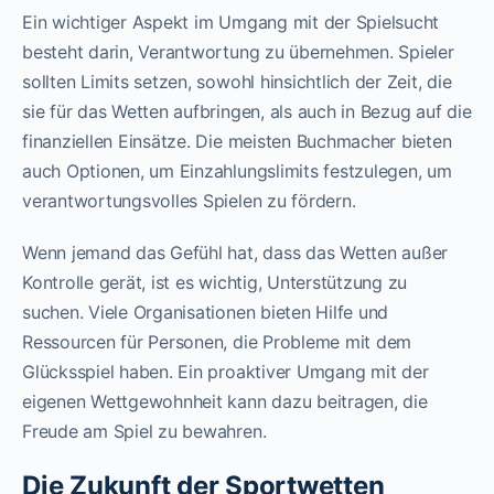
Ein wichtiger Aspekt im Umgang mit der Spielsucht
besteht darin, Verantwortung zu übernehmen. Spieler
sollten Limits setzen, sowohl hinsichtlich der Zeit, die
sie für das Wetten aufbringen, als auch in Bezug auf die
finanziellen Einsätze. Die meisten Buchmacher bieten
auch Optionen, um Einzahlungslimits festzulegen, um
verantwortungsvolles Spielen zu fördern.
Wenn jemand das Gefühl hat, dass das Wetten außer
Kontrolle gerät, ist es wichtig, Unterstützung zu
suchen. Viele Organisationen bieten Hilfe und
Ressourcen für Personen, die Probleme mit dem
Glücksspiel haben. Ein proaktiver Umgang mit der
eigenen Wettgewohnheit kann dazu beitragen, die
Freude am Spiel zu bewahren.
Die Zukunft der Sportwetten