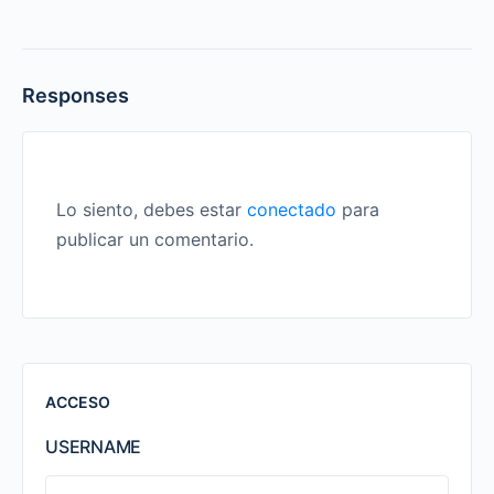
Responses
Lo siento, debes estar
conectado
para
publicar un comentario.
ACCESO
USERNAME