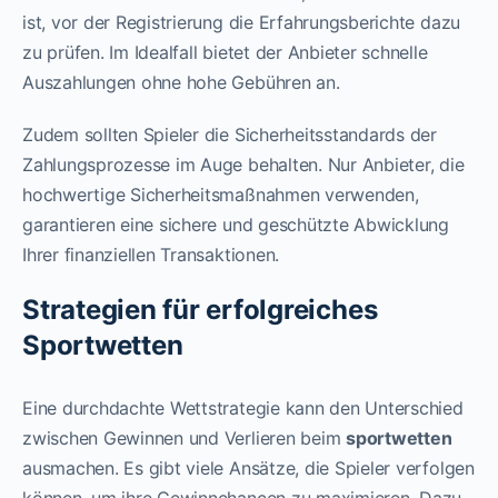
ist, vor der Registrierung die Erfahrungsberichte dazu
zu prüfen. Im Idealfall bietet der Anbieter schnelle
Auszahlungen ohne hohe Gebühren an.
Zudem sollten Spieler die Sicherheitsstandards der
Zahlungsprozesse im Auge behalten. Nur Anbieter, die
hochwertige Sicherheitsmaßnahmen verwenden,
garantieren eine sichere und geschützte Abwicklung
Ihrer finanziellen Transaktionen.
Strategien für erfolgreiches
Sportwetten
Eine durchdachte Wettstrategie kann den Unterschied
zwischen Gewinnen und Verlieren beim
sportwetten
ausmachen. Es gibt viele Ansätze, die Spieler verfolgen