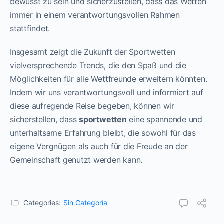
bewusst zu sein und sicherzustellen, dass das Wetten
immer in einem verantwortungsvollen Rahmen
stattfindet.
Insgesamt zeigt die Zukunft der Sportwetten
vielversprechende Trends, die den Spaß und die
Möglichkeiten für alle Wettfreunde erweitern könnten.
Indem wir uns verantwortungsvoll und informiert auf
diese aufregende Reise begeben, können wir
sicherstellen, dass
sportwetten
eine spannende und
unterhaltsame Erfahrung bleibt, die sowohl für das
eigene Vergnügen als auch für die Freude an der
Gemeinschaft genutzt werden kann.
Categories:
Sin Categoría