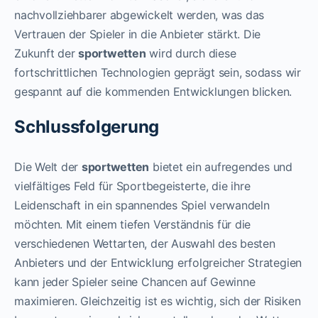
nachvollziehbarer abgewickelt werden, was das
Vertrauen der Spieler in die Anbieter stärkt. Die
Zukunft der
sportwetten
wird durch diese
fortschrittlichen Technologien geprägt sein, sodass wir
gespannt auf die kommenden Entwicklungen blicken.
Schlussfolgerung
Die Welt der
sportwetten
bietet ein aufregendes und
vielfältiges Feld für Sportbegeisterte, die ihre
Leidenschaft in ein spannendes Spiel verwandeln
möchten. Mit einem tiefen Verständnis für die
verschiedenen Wettarten, der Auswahl des besten
Anbieters und der Entwicklung erfolgreicher Strategien
kann jeder Spieler seine Chancen auf Gewinne
maximieren. Gleichzeitig ist es wichtig, sich der Risiken