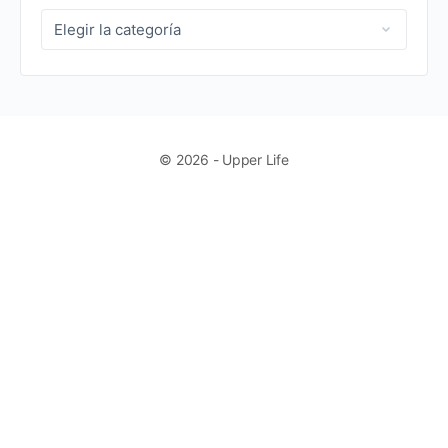
CATEGORIAS
BLOG
© 2026 - Upper Life