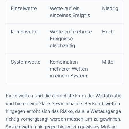
Einzelwette
Wette auf ein
Niedrig
einzelnes Ereignis
Kombiwette
Wette auf mehrere
Hoch
Ereignisse
gleichzeitig
Systemwette
Kombination
Mittel
mehrerer Wetten
in einem System
Einzelwetten sind die einfachste Form der Wettabgabe
und bieten eine klare Gewinnchance. Bei Kombiwetten
hingegen erhöht sich das Risiko, da alle Wettausgänge
richtig vorhergesagt werden müssen, um zu gewinnen.
Systemwetten hingegen bieten ein gewisses Maß an