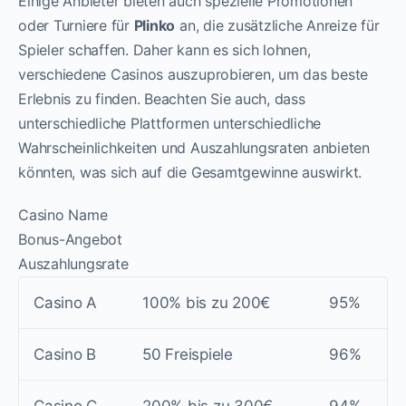
Einige Anbieter bieten auch spezielle Promotionen
oder Turniere für
Plinko
an, die zusätzliche Anreize für
Spieler schaffen. Daher kann es sich lohnen,
verschiedene Casinos auszuprobieren, um das beste
Erlebnis zu finden. Beachten Sie auch, dass
unterschiedliche Plattformen unterschiedliche
Wahrscheinlichkeiten und Auszahlungsraten anbieten
könnten, was sich auf die Gesamtgewinne auswirkt.
Casino Name
Bonus-Angebot
Auszahlungsrate
Casino A
100% bis zu 200€
95%
Casino B
50 Freispiele
96%