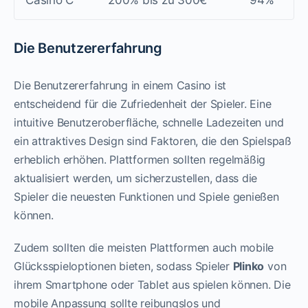
Casino C
200% bis zu 300€
94%
Die Benutzererfahrung
Die Benutzererfahrung in einem Casino ist
entscheidend für die Zufriedenheit der Spieler. Eine
intuitive Benutzeroberfläche, schnelle Ladezeiten und
ein attraktives Design sind Faktoren, die den Spielspaß
erheblich erhöhen. Plattformen sollten regelmäßig
aktualisiert werden, um sicherzustellen, dass die
Spieler die neuesten Funktionen und Spiele genießen
können.
Zudem sollten die meisten Plattformen auch mobile
Glücksspieloptionen bieten, sodass Spieler
Plinko
von
ihrem Smartphone oder Tablet aus spielen können. Die
mobile Anpassung sollte reibungslos und