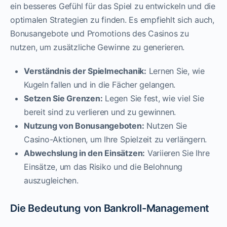
ein besseres Gefühl für das Spiel zu entwickeln und die
optimalen Strategien zu finden. Es empfiehlt sich auch,
Bonusangebote und Promotions des Casinos zu
nutzen, um zusätzliche Gewinne zu generieren.
Verständnis der Spielmechanik:
Lernen Sie, wie
Kugeln fallen und in die Fächer gelangen.
Setzen Sie Grenzen:
Legen Sie fest, wie viel Sie
bereit sind zu verlieren und zu gewinnen.
Nutzung von Bonusangeboten:
Nutzen Sie
Casino-Aktionen, um Ihre Spielzeit zu verlängern.
Abwechslung in den Einsätzen:
Variieren Sie Ihre
Einsätze, um das Risiko und die Belohnung
auszugleichen.
Die Bedeutung von Bankroll-Management