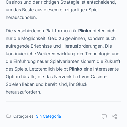
Casinos und der richtigen Strategie ist entscheidend,
um das Beste aus diesem einzigartigen Spiel
herauszuholen.
Die verschiedenen Plattformen für
Plinko
bieten nicht
nur die Möglichkeit, Geld zu gewinnen, sondern auch
aufregende Erlebnisse und Herausforderungen. Die
kontinuierliche Weiterentwicklung der Technologie und
die Einführung neuer Spielvarianten sichern die Zukunft
des Spiels. Letztendlich bleibt
Plinko
eine interessante
Option für alle, die das Nervenkitzel von Casino-
Spielen lieben und bereit sind, ihr Glück
herauszufordern.
Categories:
Sin Categoría