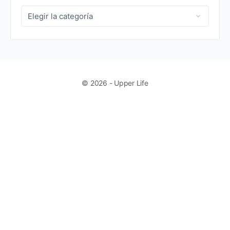
CATEGORIAS
BLOG
© 2026 - Upper Life