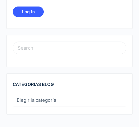
SEARCH
FOR:
CATEGORIAS BLOG
CATEGORIAS
BLOG