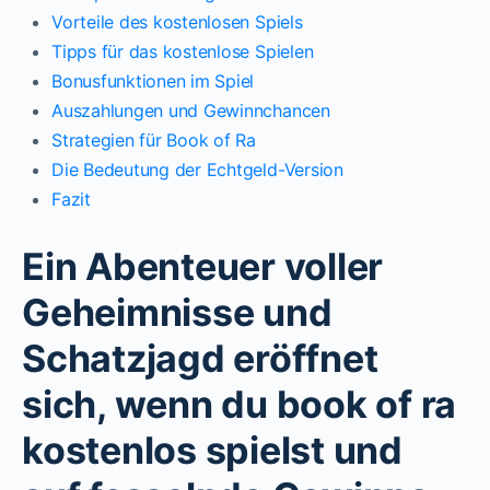
Vorteile des kostenlosen Spiels
Tipps für das kostenlose Spielen
Bonusfunktionen im Spiel
Auszahlungen und Gewinnchancen
Strategien für Book of Ra
Die Bedeutung der Echtgeld-Version
Fazit
Ein Abenteuer voller
Geheimnisse und
Schatzjagd eröffnet
sich, wenn du book of ra
kostenlos spielst und