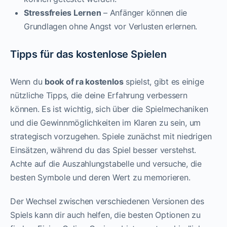
Stressfreies Lernen
– Anfänger können die
Grundlagen ohne Angst vor Verlusten erlernen.
Tipps für das kostenlose Spielen
Wenn du
book of ra kostenlos
spielst, gibt es einige
nützliche Tipps, die deine Erfahrung verbessern
können. Es ist wichtig, sich über die Spielmechaniken
und die Gewinnmöglichkeiten im Klaren zu sein, um
strategisch vorzugehen. Spiele zunächst mit niedrigen
Einsätzen, während du das Spiel besser verstehst.
Achte auf die Auszahlungstabelle und versuche, die
besten Symbole und deren Wert zu memorieren.
Der Wechsel zwischen verschiedenen Versionen des
Spiels kann dir auch helfen, die besten Optionen zu