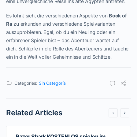
eine unvergleichliche Reise ins alte Ägypten antreten.
Es lohnt sich, die verschiedenen Aspekte von
Book of
Ra
zu erkunden und verschiedene Spielvarianten
auszuprobieren. Egal, ob du ein Neuling oder ein
erfahrener Spieler bist – das Abenteuer wartet auf
dich. Schlüpfe in die Rolle des Abenteurers und tauche
ein in die Welt voller Geheimnisse und Schätze.
Categories:
Sin Categoría
Related Articles
Razor Shark KOSTENLOS spielen im