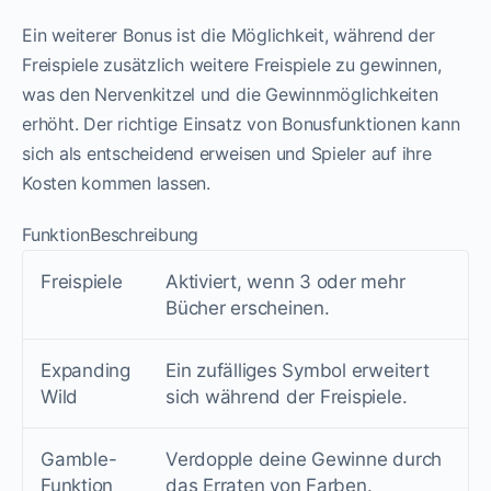
Ein weiterer Bonus ist die Möglichkeit, während der
Freispiele zusätzlich weitere Freispiele zu gewinnen,
was den Nervenkitzel und die Gewinnmöglichkeiten
erhöht. Der richtige Einsatz von Bonusfunktionen kann
sich als entscheidend erweisen und Spieler auf ihre
Kosten kommen lassen.
FunktionBeschreibung
Freispiele
Aktiviert, wenn 3 oder mehr
Bücher erscheinen.
Expanding
Ein zufälliges Symbol erweitert
Wild
sich während der Freispiele.
Gamble-
Verdopple deine Gewinne durch
Funktion
das Erraten von Farben.