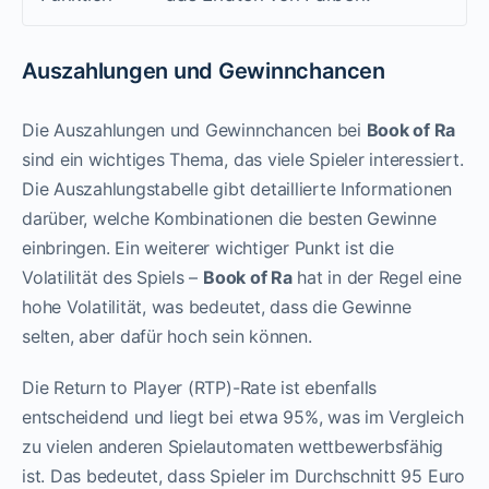
Auszahlungen und Gewinnchancen
Die Auszahlungen und Gewinnchancen bei
Book of Ra
sind ein wichtiges Thema, das viele Spieler interessiert.
Die Auszahlungstabelle gibt detaillierte Informationen
darüber, welche Kombinationen die besten Gewinne
einbringen. Ein weiterer wichtiger Punkt ist die
Volatilität des Spiels –
Book of Ra
hat in der Regel eine
hohe Volatilität, was bedeutet, dass die Gewinne
selten, aber dafür hoch sein können.
Die Return to Player (RTP)-Rate ist ebenfalls
entscheidend und liegt bei etwa 95%, was im Vergleich
zu vielen anderen Spielautomaten wettbewerbsfähig
ist. Das bedeutet, dass Spieler im Durchschnitt 95 Euro