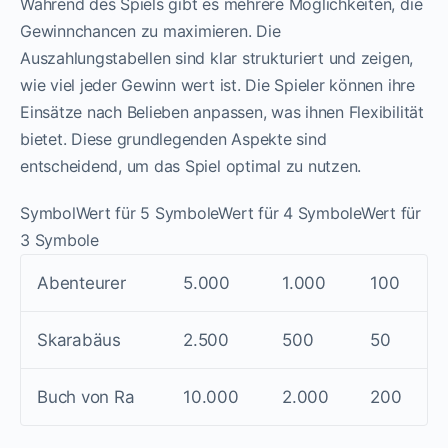
Während des Spiels gibt es mehrere Möglichkeiten, die
Gewinnchancen zu maximieren. Die
Auszahlungstabellen sind klar strukturiert und zeigen,
wie viel jeder Gewinn wert ist. Die Spieler können ihre
Einsätze nach Belieben anpassen, was ihnen Flexibilität
bietet. Diese grundlegenden Aspekte sind
entscheidend, um das Spiel optimal zu nutzen.
SymbolWert für 5 SymboleWert für 4 SymboleWert für
3 Symbole
Abenteurer
5.000
1.000
100
Skarabäus
2.500
500
50
Buch von Ra
10.000
2.000
200