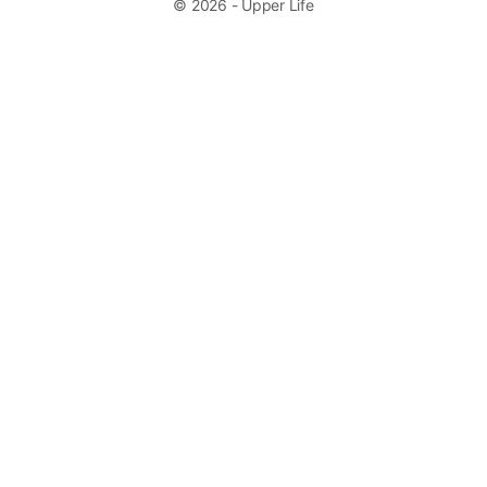
© 2026 - Upper Life