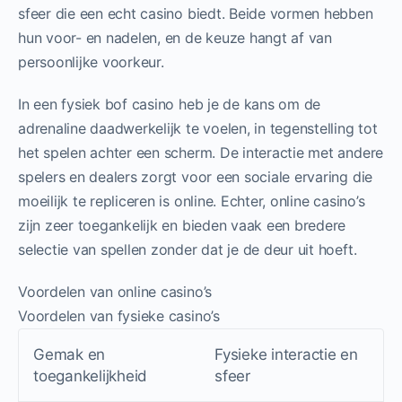
sfeer die een echt casino biedt. Beide vormen hebben
hun voor- en nadelen, en de keuze hangt af van
persoonlijke voorkeur.
In een fysiek bof casino heb je de kans om de
adrenaline daadwerkelijk te voelen, in tegenstelling tot
het spelen achter een scherm. De interactie met andere
spelers en dealers zorgt voor een sociale ervaring die
moeilijk te repliceren is online. Echter, online casino’s
zijn zeer toegankelijk en bieden vaak een bredere
selectie van spellen zonder dat je de deur uit hoeft.
Voordelen van online casino’s
Voordelen van fysieke casino’s
Gemak en
Fysieke interactie en
toegankelijkheid
sfeer