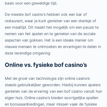
basis voor een geweldige tijd.
De meeste bof casino’s hebben ook een bar of
restaurant, waar je kunt genieten van een drankje of
een maaltijd. Dit maakt het mogelijk om een pauze te
nemen van het spelen en te genieten van de sociale
aspecten van gokken. Het is een ideale manier om
nieuwe mensen te ontmoeten en ervaringen te delen in
deze levendige omgeving.
Online vs. fysieke bof casino’s
Met de groei van technologie zijn online casino’s
steeds gebruikelijker geworden. Hierbij kunnen spelers
genieten van de ervaring van een bof casino vanuit hun
eigen huis. Online casino’s bieden soortgelijke spellen
en bonusaanbiedingen, maar missen vaak de fysieke