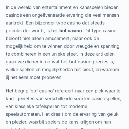
In de wereld van entertainment en kansspelen bieden
casinos een ongeëvenaarde ervaring die veel mensen
aantrekt. Een bijzonder type casino dat steeds
populairder wordt, is het
bof casino
. Dit type casino
belooft niet alleen amusement, maar ook de
mogelijkheid om te winnen door vreugde en spanning
te combineren in een unieke sfeer. In deze artikelen
gaan we dieper in op wat het bof casino precies is,
welke spellen en mogelijkheden het biedt, en waarom
jij het eens moet proberen.
Het begrip ‘bof casino’ refereert naar een plek waar je
kunt genieten van verschillende soorten casinospellen,
van klassieke tafelspellen tot moderne
speelautomaten. Het draait om de ervaring van geluk
en plezier, waarbij spelers de kans krijgen om hun