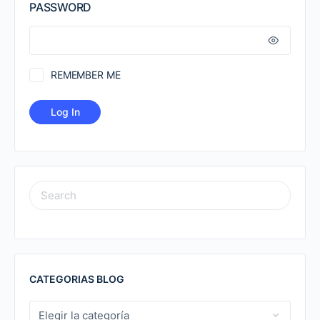
PASSWORD
REMEMBER ME
SEARCH
FOR:
CATEGORIAS BLOG
CATEGORIAS