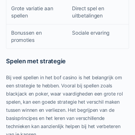
Grote variatie aan
Direct spel en
spellen
uitbetalingen
Bonussen en
Sociale ervaring
promoties
Spelen met strategie
Bij veel spellen in het bof casino is het belangrijk om
een strategie te hebben. Vooral bij spellen zoals
blackjack en poker, waar vaardigheden een grote rol
spelen, kan een goede strategie het verschil maken
tussen winnen en verliezen. Het begrijpen van de
basisprincipes en het leren van verschillende
technieken kan aanzienlijk helpen bij het verbeteren
van je kansen.