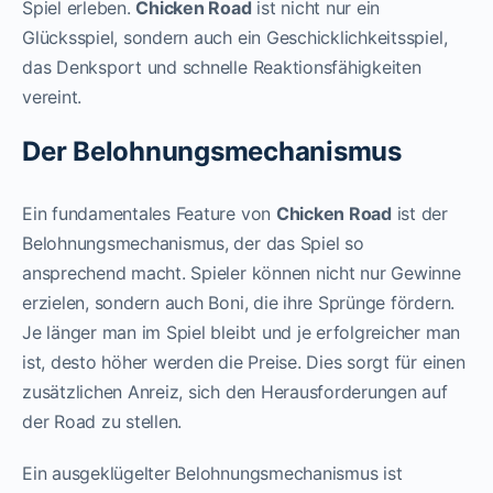
Spiel erleben.
Chicken Road
ist nicht nur ein
Glücksspiel, sondern auch ein Geschicklichkeitsspiel,
das Denksport und schnelle Reaktionsfähigkeiten
vereint.
Der Belohnungsmechanismus
Ein fundamentales Feature von
Chicken Road
ist der
Belohnungsmechanismus, der das Spiel so
ansprechend macht. Spieler können nicht nur Gewinne
erzielen, sondern auch Boni, die ihre Sprünge fördern.
Je länger man im Spiel bleibt und je erfolgreicher man
ist, desto höher werden die Preise. Dies sorgt für einen
zusätzlichen Anreiz, sich den Herausforderungen auf
der Road zu stellen.
Ein ausgeklügelter Belohnungsmechanismus ist