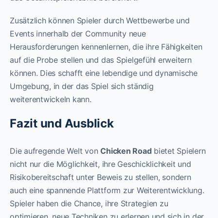
Zusätzlich können Spieler durch Wettbewerbe und
Events innerhalb der Community neue
Herausforderungen kennenlernen, die ihre Fähigkeiten
auf die Probe stellen und das Spielgefühl erweitern
können. Dies schafft eine lebendige und dynamische
Umgebung, in der das Spiel sich ständig
weiterentwickeln kann.
Fazit und Ausblick
Die aufregende Welt von
Chicken Road
bietet Spielern
nicht nur die Möglichkeit, ihre Geschicklichkeit und
Risikobereitschaft unter Beweis zu stellen, sondern
auch eine spannende Plattform zur Weiterentwicklung.
Spieler haben die Chance, ihre Strategien zu
optimieren, neue Techniken zu erlernen und sich in der