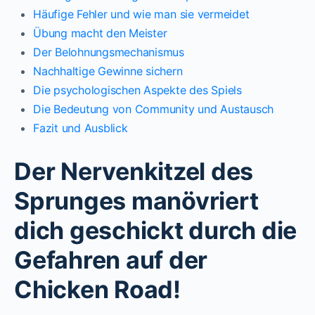
Häufige Fehler und wie man sie vermeidet
Übung macht den Meister
Der Belohnungsmechanismus
Nachhaltige Gewinne sichern
Die psychologischen Aspekte des Spiels
Die Bedeutung von Community und Austausch
Fazit und Ausblick
Der Nervenkitzel des
Sprunges manövriert
dich geschickt durch die
Gefahren auf der
Chicken Road!