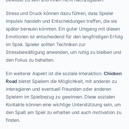
Stress und Druck können dazu führen, dass Spieler
impulsiv handeln und Entscheidungen treffen, die sie
später bereuen könnten. Ein guter Umgang mit diesen
Emotionen ist entscheidend für den langfristigen Erfolg
im Spiel. Spieler sollten Techniken zur
Stressbewältigung anwenden, um ruhig zu bleiben und
den Fokus zu behalten.
Ein weiterer Aspekt ist die soziale Interaktion.
Chicken
Road
bietet Spielern die Möglichkeit, mit anderen zu
interagieren und eventuell Freunden oder anderen
Spielern im Spielbezug zu gewinnen. Diese sozialen
Kontakte können eine wichtige Unterstützung sein, um
den Spaß am Spiel zu erhalten und auch motivation zu
finden.