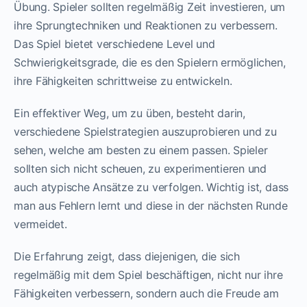
Übung. Spieler sollten regelmäßig Zeit investieren, um
ihre Sprungtechniken und Reaktionen zu verbessern.
Das Spiel bietet verschiedene Level und
Schwierigkeitsgrade, die es den Spielern ermöglichen,
ihre Fähigkeiten schrittweise zu entwickeln.
Ein effektiver Weg, um zu üben, besteht darin,
verschiedene Spielstrategien auszuprobieren und zu
sehen, welche am besten zu einem passen. Spieler
sollten sich nicht scheuen, zu experimentieren und
auch atypische Ansätze zu verfolgen. Wichtig ist, dass
man aus Fehlern lernt und diese in der nächsten Runde
vermeidet.
Die Erfahrung zeigt, dass diejenigen, die sich
regelmäßig mit dem Spiel beschäftigen, nicht nur ihre
Fähigkeiten verbessern, sondern auch die Freude am