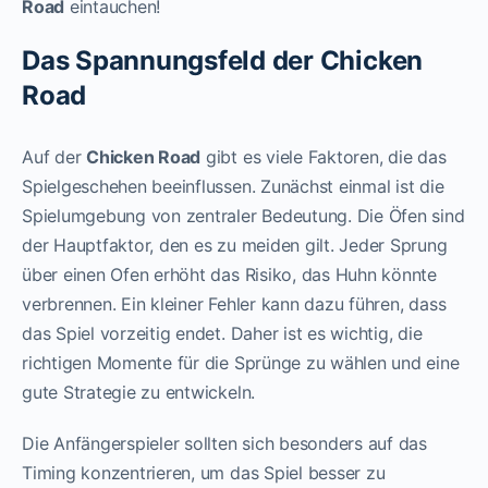
Road
eintauchen!
Das Spannungsfeld der Chicken
Road
Auf der
Chicken Road
gibt es viele Faktoren, die das
Spielgeschehen beeinflussen. Zunächst einmal ist die
Spielumgebung von zentraler Bedeutung. Die Öfen sind
der Hauptfaktor, den es zu meiden gilt. Jeder Sprung
über einen Ofen erhöht das Risiko, das Huhn könnte
verbrennen. Ein kleiner Fehler kann dazu führen, dass
das Spiel vorzeitig endet. Daher ist es wichtig, die
richtigen Momente für die Sprünge zu wählen und eine
gute Strategie zu entwickeln.
Die Anfängerspieler sollten sich besonders auf das
Timing konzentrieren, um das Spiel besser zu