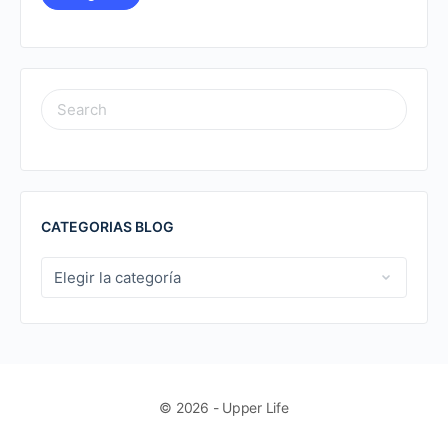
SEARCH
FOR:
CATEGORIAS BLOG
CATEGORIAS
BLOG
© 2026 - Upper Life