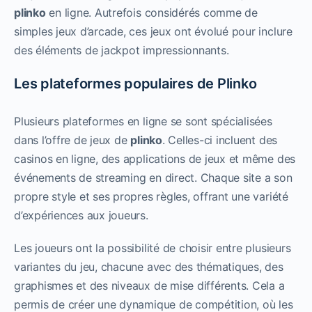
plinko
en ligne. Autrefois considérés comme de
simples jeux d’arcade, ces jeux ont évolué pour inclure
des éléments de jackpot impressionnants.
Les plateformes populaires de Plinko
Plusieurs plateformes en ligne se sont spécialisées
dans l’offre de jeux de
plinko
. Celles-ci incluent des
casinos en ligne, des applications de jeux et même des
événements de streaming en direct. Chaque site a son
propre style et ses propres règles, offrant une variété
d’expériences aux joueurs.
Les joueurs ont la possibilité de choisir entre plusieurs
variantes du jeu, chacune avec des thématiques, des
graphismes et des niveaux de mise différents. Cela a
permis de créer une dynamique de compétition, où les