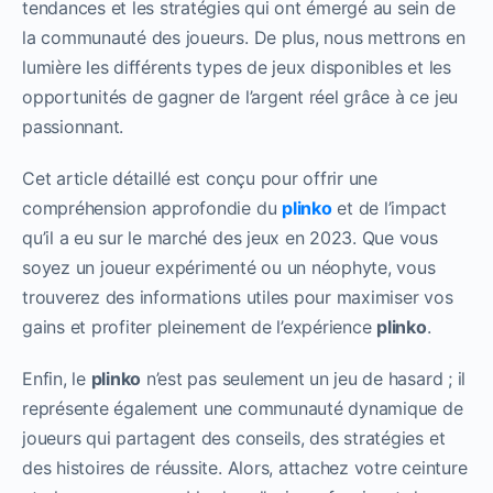
tendances et les stratégies qui ont émergé au sein de
la communauté des joueurs. De plus, nous mettrons en
lumière les différents types de jeux disponibles et les
opportunités de gagner de l’argent réel grâce à ce jeu
passionnant.
Cet article détaillé est conçu pour offrir une
compréhension approfondie du
plinko
et de l’impact
qu’il a eu sur le marché des jeux en 2023. Que vous
soyez un joueur expérimenté ou un néophyte, vous
trouverez des informations utiles pour maximiser vos
gains et profiter pleinement de l’expérience
plinko
.
Enfin, le
plinko
n’est pas seulement un jeu de hasard ; il
représente également une communauté dynamique de
joueurs qui partagent des conseils, des stratégies et
des histoires de réussite. Alors, attachez votre ceinture