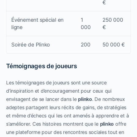
€
Événement spécial en
1
250 000
ligne
000
€
Soirée de Plinko
200
50 000 €
Témoignages de joueurs
Les témoignages de joueurs sont une source
d’inspiration et d’encouragement pour ceux qui
envisagent de se lancer dans le
plinko
. De nombreux
adeptes partagent leurs récits de gains, de stratégies
et même d’échecs qui les ont amenés à apprendre et à
s’améliorer. Ces histoires montrent que le
plinko
offre
une plateforme pour des rencontres sociales tout en