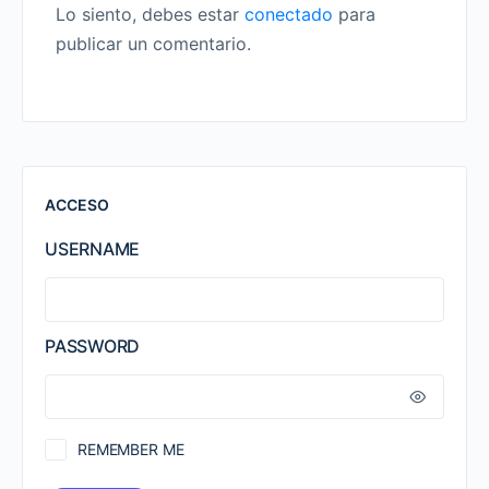
Lo siento, debes estar
conectado
para
publicar un comentario.
ACCESO
USERNAME
PASSWORD
REMEMBER ME