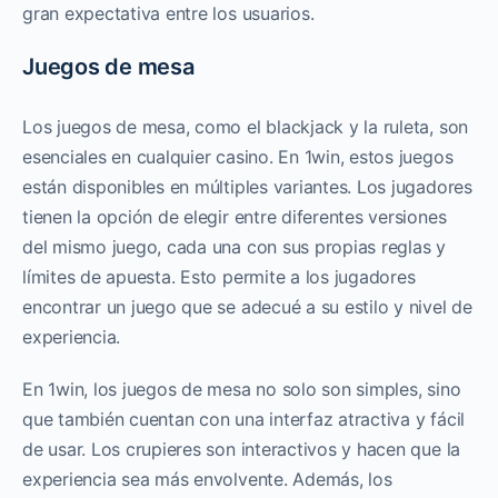
gran expectativa entre los usuarios.
Juegos de mesa
Los juegos de mesa, como el blackjack y la ruleta, son
esenciales en cualquier casino. En 1win, estos juegos
están disponibles en múltiples variantes. Los jugadores
tienen la opción de elegir entre diferentes versiones
del mismo juego, cada una con sus propias reglas y
límites de apuesta. Esto permite a los jugadores
encontrar un juego que se adecué a su estilo y nivel de
experiencia.
En 1win, los juegos de mesa no solo son simples, sino
que también cuentan con una interfaz atractiva y fácil
de usar. Los crupieres son interactivos y hacen que la
experiencia sea más envolvente. Además, los