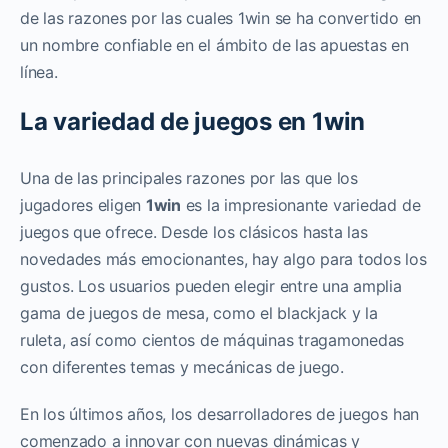
de las razones por las cuales 1win se ha convertido en
un nombre confiable en el ámbito de las apuestas en
línea.
La variedad de juegos en 1win
Una de las principales razones por las que los
jugadores eligen
1win
es la impresionante variedad de
juegos que ofrece. Desde los clásicos hasta las
novedades más emocionantes, hay algo para todos los
gustos. Los usuarios pueden elegir entre una amplia
gama de juegos de mesa, como el blackjack y la
ruleta, así como cientos de máquinas tragamonedas
con diferentes temas y mecánicas de juego.
En los últimos años, los desarrolladores de juegos han
comenzado a innovar con nuevas dinámicas y