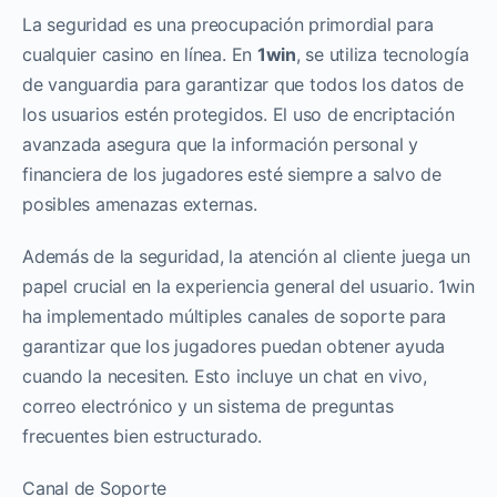
La seguridad es una preocupación primordial para
cualquier casino en línea. En
1win
, se utiliza tecnología
de vanguardia para garantizar que todos los datos de
los usuarios estén protegidos. El uso de encriptación
avanzada asegura que la información personal y
financiera de los jugadores esté siempre a salvo de
posibles amenazas externas.
Además de la seguridad, la atención al cliente juega un
papel crucial en la experiencia general del usuario. 1win
ha implementado múltiples canales de soporte para
garantizar que los jugadores puedan obtener ayuda
cuando la necesiten. Esto incluye un chat en vivo,
correo electrónico y un sistema de preguntas
frecuentes bien estructurado.
Canal de Soporte