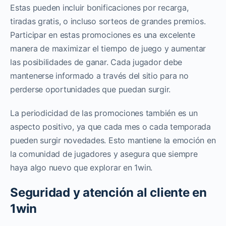
Estas pueden incluir bonificaciones por recarga,
tiradas gratis, o incluso sorteos de grandes premios.
Participar en estas promociones es una excelente
manera de maximizar el tiempo de juego y aumentar
las posibilidades de ganar. Cada jugador debe
mantenerse informado a través del sitio para no
perderse oportunidades que puedan surgir.
La periodicidad de las promociones también es un
aspecto positivo, ya que cada mes o cada temporada
pueden surgir novedades. Esto mantiene la emoción en
la comunidad de jugadores y asegura que siempre
haya algo nuevo que explorar en 1win.
Seguridad y atención al cliente en
1win