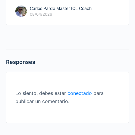
Carlos Pardo Master ICL Coach
08/04/2026
Responses
Lo siento, debes estar
conectado
para
publicar un comentario.