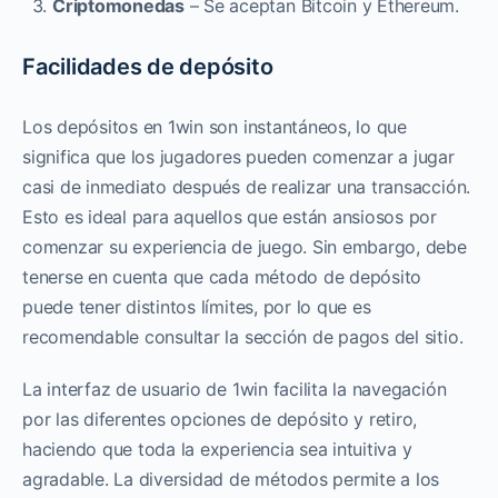
Criptomonedas
– Se aceptan Bitcoin y Ethereum.
Facilidades de depósito
Los depósitos en 1win son instantáneos, lo que
significa que los jugadores pueden comenzar a jugar
casi de inmediato después de realizar una transacción.
Esto es ideal para aquellos que están ansiosos por
comenzar su experiencia de juego. Sin embargo, debe
tenerse en cuenta que cada método de depósito
puede tener distintos límites, por lo que es
recomendable consultar la sección de pagos del sitio.
La interfaz de usuario de 1win facilita la navegación
por las diferentes opciones de depósito y retiro,
haciendo que toda la experiencia sea intuitiva y
agradable. La diversidad de métodos permite a los