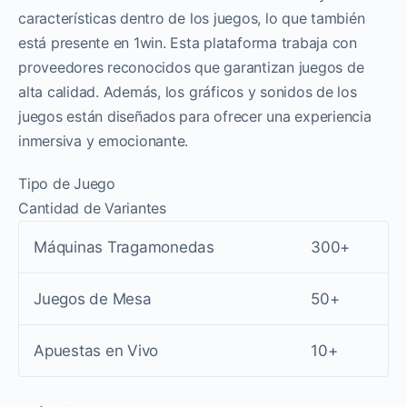
características dentro de los juegos, lo que también
está presente en 1win. Esta plataforma trabaja con
proveedores reconocidos que garantizan juegos de
alta calidad. Además, los gráficos y sonidos de los
juegos están diseñados para ofrecer una experiencia
inmersiva y emocionante.
Tipo de Juego
Cantidad de Variantes
Máquinas Tragamonedas
300+
Juegos de Mesa
50+
Apuestas en Vivo
10+