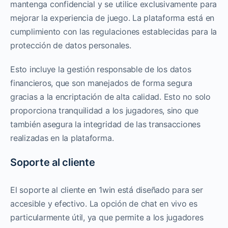
mantenga confidencial y se utilice exclusivamente para
mejorar la experiencia de juego. La plataforma está en
cumplimiento con las regulaciones establecidas para la
protección de datos personales.
Esto incluye la gestión responsable de los datos
financieros, que son manejados de forma segura
gracias a la encriptación de alta calidad. Esto no solo
proporciona tranquilidad a los jugadores, sino que
también asegura la integridad de las transacciones
realizadas en la plataforma.
Soporte al cliente
El soporte al cliente en 1win está diseñado para ser
accesible y efectivo. La opción de chat en vivo es
particularmente útil, ya que permite a los jugadores