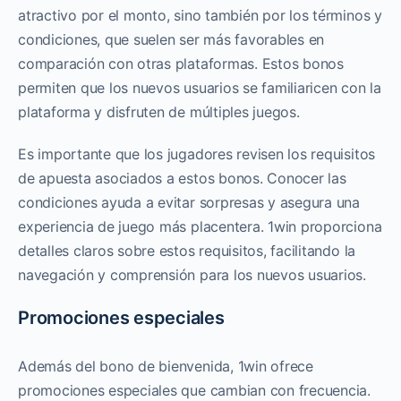
atractivo por el monto, sino también por los términos y
condiciones, que suelen ser más favorables en
comparación con otras plataformas. Estos bonos
permiten que los nuevos usuarios se familiaricen con la
plataforma y disfruten de múltiples juegos.
Es importante que los jugadores revisen los requisitos
de apuesta asociados a estos bonos. Conocer las
condiciones ayuda a evitar sorpresas y asegura una
experiencia de juego más placentera. 1win proporciona
detalles claros sobre estos requisitos, facilitando la
navegación y comprensión para los nuevos usuarios.
Promociones especiales
Además del bono de bienvenida, 1win ofrece
promociones especiales que cambian con frecuencia.