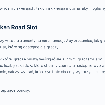
w różnych wersjach, takich jak wersja mobilna, aby mogliśm
cken Road Slot
czy w sobie elementy humoru i emocji. Aby zrozumieć, jak gr
usy, które są dostępne dla graczy.
 w której gracze muszą wyścigać się z innymi graczami, aby
ć liczbę zakładów, które chcemy zagrać, a następnie wybra
tępnie, należy wybrać, które symbole chcemy wykorzystać, ab
stępujące bonusy: