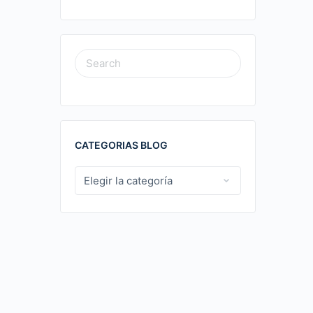
SEARCH
FOR:
CATEGORIAS BLOG
CATEGORIAS
BLOG