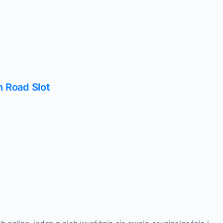
n Road Slot