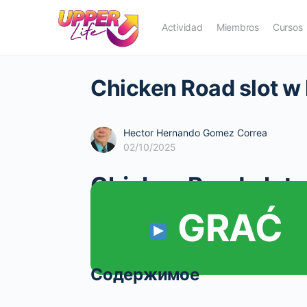
Actividad
Miembros
Cursos
Chicken Road slot w 
Hector Hernando Gomez Correa
02/10/2025
Chicken Road slot 
GRAĆ
Содержимое