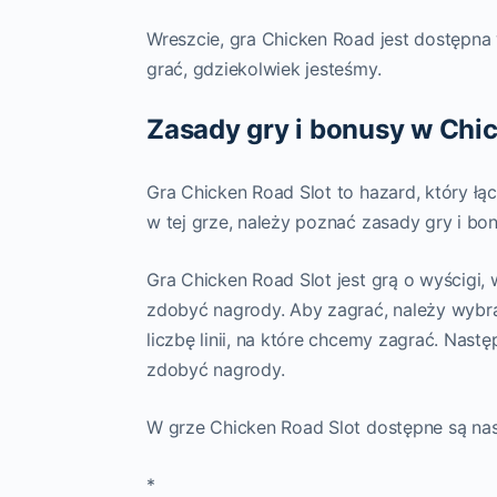
Wreszcie, gra Chicken Road jest dostępna 
grać, gdziekolwiek jesteśmy.
Zasady gry i bonusy w Chi
Gra Chicken Road Slot to hazard, który łą
w tej grze, należy poznać zasady gry i bon
Gra Chicken Road Slot jest grą o wyścigi,
zdobyć nagrody. Aby zagrać, należy wybra
liczbę linii, na które chcemy zagrać. Nas
zdobyć nagrody.
W grze Chicken Road Slot dostępne są na
*