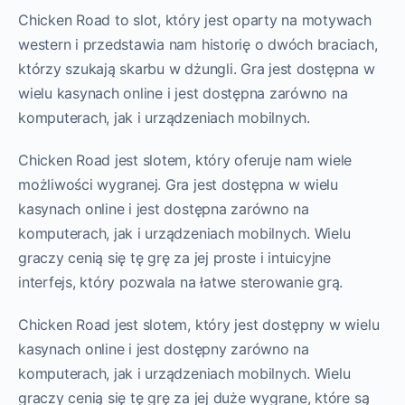
Chicken Road to slot, który jest oparty na motywach
western i przedstawia nam historię o dwóch braciach,
którzy szukają skarbu w dżungli. Gra jest dostępna w
wielu kasynach online i jest dostępna zarówno na
komputerach, jak i urządzeniach mobilnych.
Chicken Road jest slotem, który oferuje nam wiele
możliwości wygranej. Gra jest dostępna w wielu
kasynach online i jest dostępna zarówno na
komputerach, jak i urządzeniach mobilnych. Wielu
graczy cenią się tę grę za jej proste i intuicyjne
interfejs, który pozwala na łatwe sterowanie grą.
Chicken Road jest slotem, który jest dostępny w wielu
kasynach online i jest dostępny zarówno na
komputerach, jak i urządzeniach mobilnych. Wielu
graczy cenią się tę grę za jej duże wygrane, które są