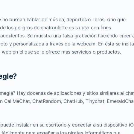
 no buscan hablar de música, deportes o libros, sino que
de los peligros de chatroulette es su uso con fines
fraudulentos. Se muestra una falsa grabación haciendo creer a
cto y personalizada a través de la webcam. En ésta se incita
o web en el que se le ofrece más servicios o productos,
egle?
Omegle? Hay docenas de aplicaciones y sitios similares al cha
son CallMeChat, ChatRandom, ChatHub, Tinychat, EmeraldCha
uede instalar en su escritorio y conectar a su dispositivo iO
 fácilmente para engañar a los piratas informáticos o a