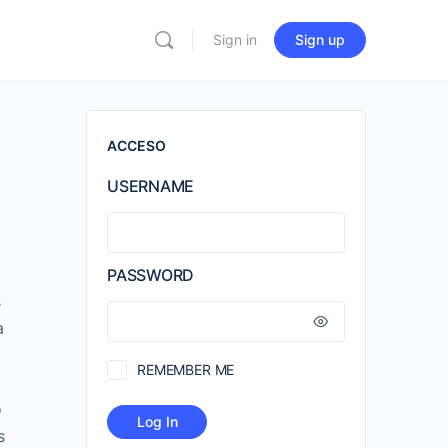
Sign in
Sign up
ACCESO
USERNAME
PASSWORD
s
a
REMEMBER ME
o
s