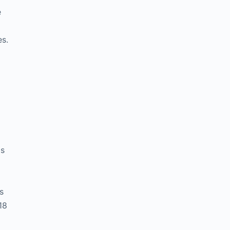
e
es.
os
s
18