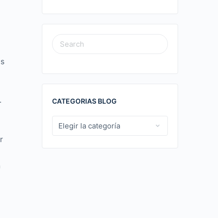
SEARCH
FOR:
as
.
CATEGORIAS BLOG
CATEGORIAS
BLOG
r
n