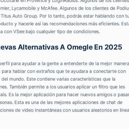
Occitane en Provence y LoginRadius. Algunos de los cliente
imler, Lycamobile y McAfee. Algunos de los clientes de Podi
Titus Auto Group. Por lo tanto, podrás estar hablando con t
oducto y hacerle así las recomendaciones más eficientes. Est
da con VSee bajo cualquier tipo de condiciones.
uevas Alternativas A Omegle En 2025
perfil para ayudar a la gente a entenderte de la mejor manera
 para hablar con extraños que te ayudara a conectarte con
del mundo. Este contiene varias características que la
es. También permite a los usuarios aplicar un filtro que les
aís. Es la mejor aplicación para hacer nuevos amigos o pasa
sonas. Esta es una de las mejores aplicaciones de chat de
iones de video instantáneas con usuarios aleatorios en líne