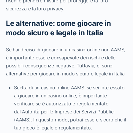
rischi e prendere misure per proteggere la loro
sicurezza e la loro privacy.
Le alternative: come giocare in
modo sicuro e legale in Italia
Se hai deciso di giocare in un casino online non AAMS,
è importante essere consapevole dei rischi e delle
possibili conseguenze negative. Tuttavia, ci sono
alternative per giocare in modo sicuro e legale in Italia.
Scelta di un casino online AAMS: se sei interessato
a giocare in un casino online, è importante
verificare se è autorizzato e regolamentato
dall’Autorità per le Imprese dei Servizi Pubblici
(AAMS). In questo modo, potrai essere sicuro che il
tuo gioco è legale e regolamentato.