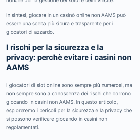
nonché per la gestione dei soldi e delle vincite.
In sintesi, giocare in un casinò online non AAMS può
essere una scelta più sicura e trasparente per i
giocatori di azzardo.
I rischi per la sicurezza e la
privacy: perchè evitare i casini non
AAMS
I giocatori di slot online sono sempre più numerosi, ma
non sempre sono a conoscenza dei rischi che corrono
giocando in casini non AAMS. In questo articolo,
esploreremo i pericoli per la sicurezza e la privacy che
si possono verificare giocando in casini non
regolamentati.