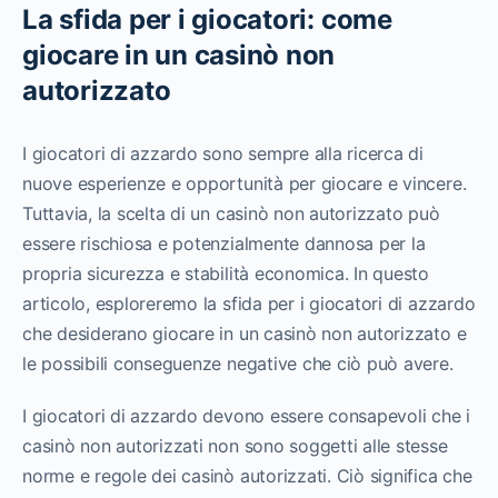
La sfida per i giocatori: come
giocare in un casinò non
autorizzato
I giocatori di azzardo sono sempre alla ricerca di
nuove esperienze e opportunità per giocare e vincere.
Tuttavia, la scelta di un casinò non autorizzato può
essere rischiosa e potenzialmente dannosa per la
propria sicurezza e stabilità economica. In questo
articolo, esploreremo la sfida per i giocatori di azzardo
che desiderano giocare in un casinò non autorizzato e
le possibili conseguenze negative che ciò può avere.
I giocatori di azzardo devono essere consapevoli che i
casinò non autorizzati non sono soggetti alle stesse
norme e regole dei casinò autorizzati. Ciò significa che