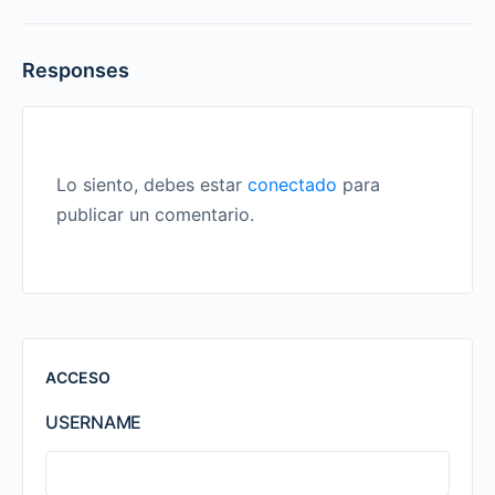
Responses
Lo siento, debes estar
conectado
para
publicar un comentario.
ACCESO
USERNAME