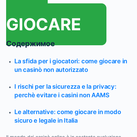
▶️
GIOCARE
Содержимое
La sfida per i giocatori: come giocare in
un casinò non autorizzato
I rischi per la sicurezza e la privacy:
perchè evitare i casini non AAMS
Le alternative: come giocare in modo
sicuro e legale in Italia