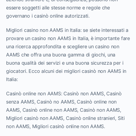
essere soggetti alle stesse norme e regole che
governano i casinò online autorizzati.
Migliori casino non AAMS in Italia: se siete interessati a
provare un casino non AAMS in Italia, è importante fare
una ricerca approfondita e scegliere un casino non
AAMS che offra una buona gamma di giochi, una
buona qualità dei servizi e una buona sicurezza per i
giocatori. Ecco alcuni dei migliori casinò non AAMS in
Italia:
Casinò online non AAMS: Casinò non AAMS, Casinò
senza AAMS, Casinò no AAMS, Casinò online non
AAMS, Casinò online non AAMS, Casinò non AAMS,
Migliori casinò non AAMS, Casinò online stranieri, Siti
non AAMS, Migliori casinò online non AAMS.