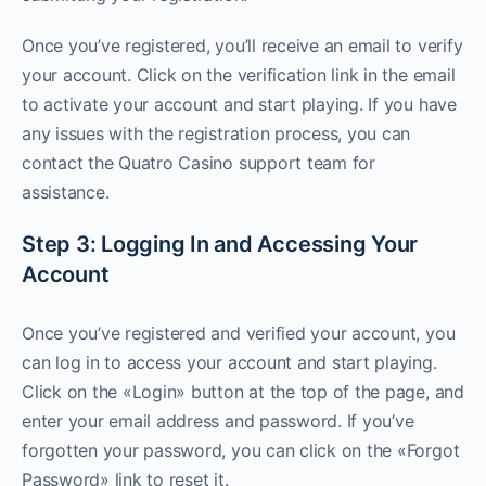
Once you’ve registered, you’ll receive an email to verify
your account. Click on the verification link in the email
to activate your account and start playing. If you have
any issues with the registration process, you can
contact the Quatro Casino support team for
assistance.
Step 3: Logging In and Accessing Your
Account
Once you’ve registered and verified your account, you
can log in to access your account and start playing.
Click on the «Login» button at the top of the page, and
enter your email address and password. If you’ve
forgotten your password, you can click on the «Forgot
Password» link to reset it.