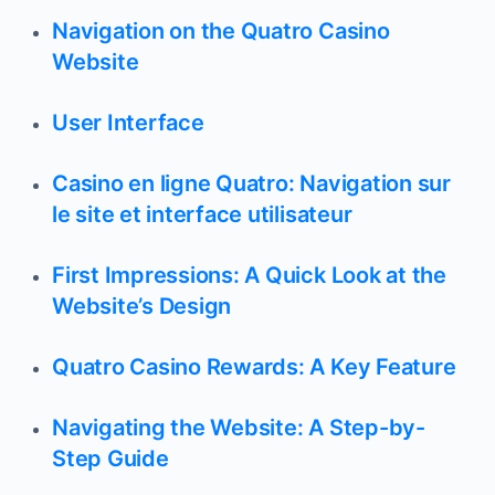
Navigation on the Quatro Casino
Website
User Interface
Casino en ligne Quatro: Navigation sur
le site et interface utilisateur
First Impressions: A Quick Look at the
Website’s Design
Quatro Casino Rewards: A Key Feature
Navigating the Website: A Step-by-
Step Guide