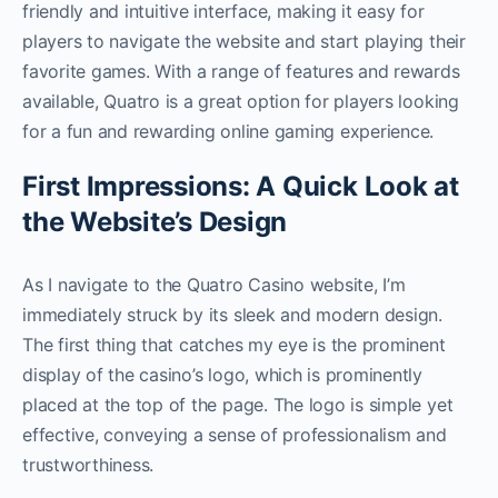
friendly and intuitive interface, making it easy for
players to navigate the website and start playing their
favorite games. With a range of features and rewards
available, Quatro is a great option for players looking
for a fun and rewarding online gaming experience.
First Impressions: A Quick Look at
the Website’s Design
As I navigate to the Quatro Casino website, I’m
immediately struck by its sleek and modern design.
The first thing that catches my eye is the prominent
display of the casino’s logo, which is prominently
placed at the top of the page. The logo is simple yet
effective, conveying a sense of professionalism and
trustworthiness.