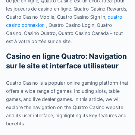
de jeu en ligne, Quatro Casino est un choix idéal pour
les joueurs de casino en ligne. Quatro Casino Rewards,
Quatro Casino Mobile, Quatro Casino Sign In,
quatro
casino connexion
, Quatro Casino Login, Quatro
Casino, Casino Quatro, Quatro Casino Canada – tout
est à votre portée sur ce site.
Casino en ligne Quatro: Navigation
sur le site et interface utilisateur
Quatro Casino is a popular online gaming platform that
offers a wide range of games, including slots, table
games, and live dealer games. In this article, we will
explore the navigation on the Quatro Casino website
and its user interface, highlighting its key features and
benefits.