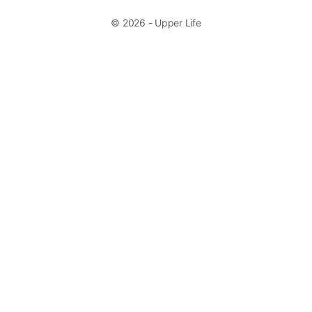
© 2026 - Upper Life