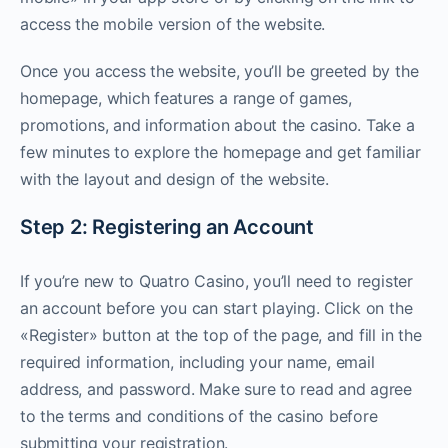
access the mobile version of the website.
Once you access the website, you’ll be greeted by the
homepage, which features a range of games,
promotions, and information about the casino. Take a
few minutes to explore the homepage and get familiar
with the layout and design of the website.
Step 2: Registering an Account
If you’re new to Quatro Casino, you’ll need to register
an account before you can start playing. Click on the
«Register» button at the top of the page, and fill in the
required information, including your name, email
address, and password. Make sure to read and agree
to the terms and conditions of the casino before
submitting your registration.