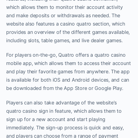
which allows them to monitor their account activity
and make deposits or withdrawals as needed. The
website also features a casino quatro section, which
provides an overview of the different games available,
including slots, table games, and live dealer games.
For players on-the-go, Quatro offers a quatro casino
mobile app, which allows them to access their account
and play their favorite games from anywhere. The app
is available for both iOS and Android devices, and can
be downloaded from the App Store or Google Play.
Players can also take advantage of the website’s
quatro casino sign in feature, which allows them to
sign up for a new account and start playing
immediately. The sign-up process is quick and easy,
and players can choose from a range of payment