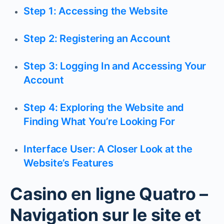
Step 1: Accessing the Website
Step 2: Registering an Account
Step 3: Logging In and Accessing Your
Account
Step 4: Exploring the Website and
Finding What You’re Looking For
Interface User: A Closer Look at the
Website’s Features
Casino en ligne Quatro –
Navigation sur le site et