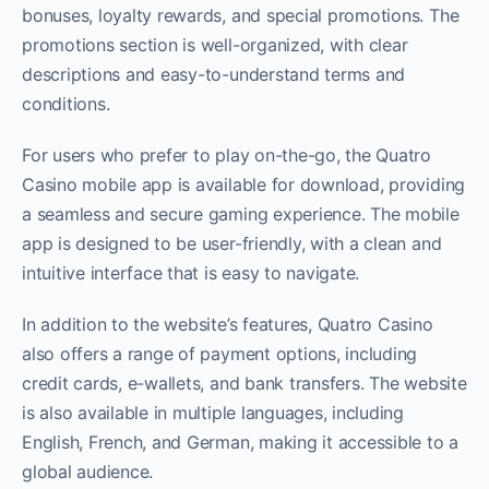
bonuses, loyalty rewards, and special promotions. The
promotions section is well-organized, with clear
descriptions and easy-to-understand terms and
conditions.
For users who prefer to play on-the-go, the Quatro
Casino mobile app is available for download, providing
a seamless and secure gaming experience. The mobile
app is designed to be user-friendly, with a clean and
intuitive interface that is easy to navigate.
In addition to the website’s features, Quatro Casino
also offers a range of payment options, including
credit cards, e-wallets, and bank transfers. The website
is also available in multiple languages, including
English, French, and German, making it accessible to a
global audience.