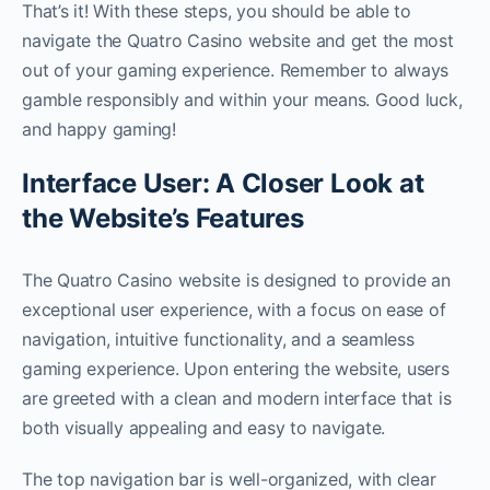
That’s it! With these steps, you should be able to
navigate the Quatro Casino website and get the most
out of your gaming experience. Remember to always
gamble responsibly and within your means. Good luck,
and happy gaming!
Interface User: A Closer Look at
the Website’s Features
The Quatro Casino website is designed to provide an
exceptional user experience, with a focus on ease of
navigation, intuitive functionality, and a seamless
gaming experience. Upon entering the website, users
are greeted with a clean and modern interface that is
both visually appealing and easy to navigate.
The top navigation bar is well-organized, with clear