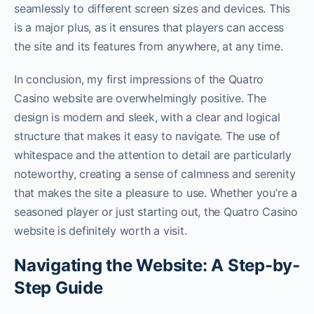
seamlessly to different screen sizes and devices. This
is a major plus, as it ensures that players can access
the site and its features from anywhere, at any time.
In conclusion, my first impressions of the Quatro
Casino website are overwhelmingly positive. The
design is modern and sleek, with a clear and logical
structure that makes it easy to navigate. The use of
whitespace and the attention to detail are particularly
noteworthy, creating a sense of calmness and serenity
that makes the site a pleasure to use. Whether you’re a
seasoned player or just starting out, the Quatro Casino
website is definitely worth a visit.
Navigating the Website: A Step-by-
Step Guide