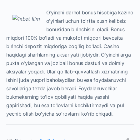
O'yinchi darhol bonus hisobiga kazino
o'yinlari uchun to'rtta xush kelibsiz
bonusidan birinchisini oladi. Bonus
miqdori 100% bo'ladi va mukofot miqdori bevosita
birinchi depozit miqdoriga bog'liq bo'ladi. Casino
haqidagi sharhlarning aksariyati ijobiydir. O'yinchilarga
puxta o'ylangan va jozibali bonus dasturi va doimiy
aksiyalar yoqadi. Ular qo'llab-quvvatlash xizmatining
ishini juda yuqori baholaydilar, bu esa foydalanuvchi
savollariga tezda javob beradi. Foydalanuvchilar
bukmekerning to'lov qobiliyati haqida yaxshi
gapirishadi, bu esa to'lovlarni kechiktirmaydi va pul
yechib olish bo'yicha so'rovlarni ko'rib chiqadi.