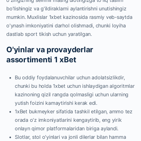
o'zingizning sevimli mashg'ulotingizga to'liq taslim
bo'lishingiz va g'ildiraklarni aylantirishni unutishingiz
mumkin. Muxlislar 1xbet kazinosida rasmiy veb-saytda
o'ynash imkoniyatini darhol olishmadi, chunki loyiha
dastlab sport tikish uchun yaratilgan.
O'yinlar va provayderlar
assortimenti 1 xBet
Bu oddiy foydalanuvchilar uchun adolatsizlikdir,
chunki bu holda 1xbet uchun ishlaydigan algoritmlar
kazinoning qizil rangda qolmasligi uchun ularning
yutish foizini kamaytirishi kerak edi.
1xBet bukmeyker sifatida tashkil etilgan, ammo tez
orada o'z imkoniyatlarini kengaytirib, eng yirik
onlayn qimor platformalaridan biriga aylandi.
Slotlar, stol o'yinlari va jonli dilerlar bilan hamma