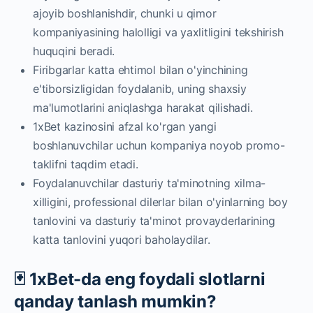
ajoyib boshlanishdir, chunki u qimor
kompaniyasining halolligi va yaxlitligini tekshirish
huquqini beradi.
Firibgarlar katta ehtimol bilan o'yinchining
e'tiborsizligidan foydalanib, uning shaxsiy
ma'lumotlarini aniqlashga harakat qilishadi.
1xBet kazinosini afzal ko'rgan yangi
boshlanuvchilar uchun kompaniya noyob promo-
taklifni taqdim etadi.
Foydalanuvchilar dasturiy ta'minotning xilma-
xilligini, professional dilerlar bilan o'yinlarning boy
tanlovini va dasturiy ta'minot provayderlarining
katta tanlovini yuqori baholaydilar.
🃏 1xBet-da eng foydali slotlarni
qanday tanlash mumkin?