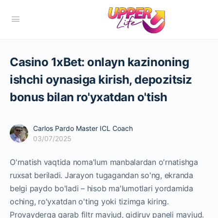
Casino 1xBet: onlayn kazinoning
ishchi oynasiga kirish, depozitsiz
bonus bilan ro'yxatdan o'tish
Carlos Pardo Master ICL Coach
03/07/2025
O'rnatish vaqtida noma'lum manbalardan o'rnatishga
ruxsat beriladi. Jarayon tugagandan so'ng, ekranda
belgi paydo bo'ladi – hisob ma'lumotlari yordamida
oching, ro'yxatdan o'ting yoki tizimga kiring.
Provayderga qarab filtr mavjud, qidiruv paneli mavjud.