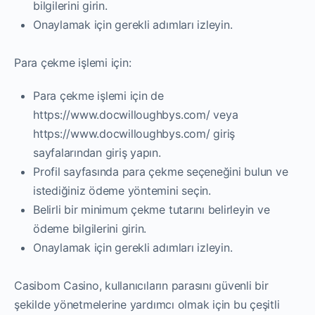
bilgilerini girin.
Onaylamak için gerekli adımları izleyin.
Para çekme işlemi için:
Para çekme işlemi için de
https://www.docwilloughbys.com/ veya
https://www.docwilloughbys.com/ giriş
sayfalarından giriş yapın.
Profil sayfasında para çekme seçeneğini bulun ve
istediğiniz ödeme yöntemini seçin.
Belirli bir minimum çekme tutarını belirleyin ve
ödeme bilgilerini girin.
Onaylamak için gerekli adımları izleyin.
Casibom Casino, kullanıcıların parasını güvenli bir
şekilde yönetmelerine yardımcı olmak için bu çeşitli