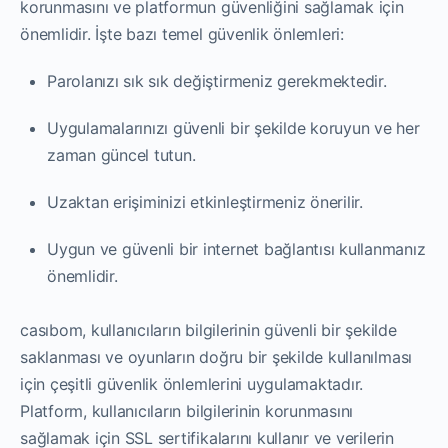
korunmasını ve platformun güvenliğini sağlamak için
önemlidir. İşte bazı temel güvenlik önlemleri:
Parolanızı sık sık değiştirmeniz gerekmektedir.
Uygulamalarınızı güvenli bir şekilde koruyun ve her
zaman güncel tutun.
Uzaktan erişiminizi etkinleştirmeniz önerilir.
Uygun ve güvenli bir internet bağlantısı kullanmanız
önemlidir.
casıbom, kullanıcıların bilgilerinin güvenli bir şekilde
saklanması ve oyunların doğru bir şekilde kullanılması
için çeşitli güvenlik önlemlerini uygulamaktadır.
Platform, kullanıcıların bilgilerinin korunmasını
sağlamak için SSL sertifikalarını kullanır ve verilerin