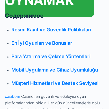
OYNAMAK
Содержимое
Resmi Kayıt ve Güvenlik Politikaları
En İyi Oyunları ve Bonuslar
Para Yatırma ve Çekme Yöntemleri
Mobil Uygulama ve Cihaz Uyumluluğu
Müşteri Hizmetleri ve Destek Seviyesi
casibom
Casino, en güvenli ve etkileyici oyun
platformlarından biridir. Her gün güncellemelerle dolu