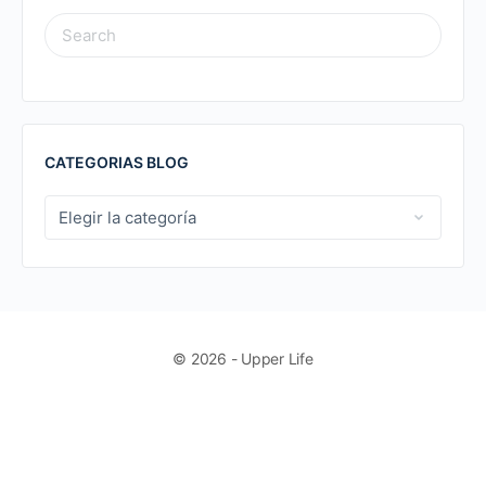
SEARCH
FOR:
CATEGORIAS BLOG
CATEGORIAS
BLOG
© 2026 - Upper Life