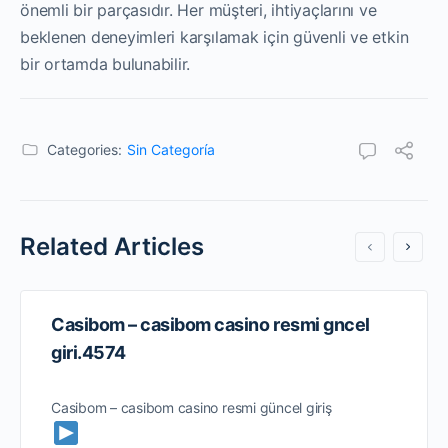
önemli bir parçasıdır. Her müşteri, ihtiyaçlarını ve
beklenen deneyimleri karşılamak için güvenli ve etkin
bir ortamda bulunabilir.
Categories:
Sin Categoría
Related Articles
Casibom – casibom casino resmi gncel
giri.4574
Casibom – casibom casino resmi güncel giriş