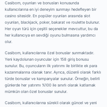
Casibom, oyunları ve bonusları konusunda
kullanıcılarına en iyi deneyim sunmayı hedefleyen bir
casino sitesidir. En popüler oyunları arasında slot
oyunları, blackjack, poker, bakarat ve roulette bulunur.
Her oyun türü için çeşitli seçenekler mevcuttur, bu da
her kullanıcıya en sevdiği oyunu bulmasına yardımcı
olur.
Casibom, kullanıcılarına özel bonuslar sunmaktadır.
Yeni kaydolunan oyuncular için 158 giriş bonusu
sunulur. Bu, oyuncuların ilk yatırımı ile birlikte ek para
kazanmalarına olanak tanır. Ayrıca, düzenli olarak farklı
türde bonuslar ve kampanyalar sunulur. Örneğin, belirli
günlerde her yatırımı %100 ile sınırlı olarak katlamak
mümkün olan özel bonuslar sunulur.
Casibom, kullanıcılarına sürekli olarak güncel ve yeni