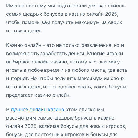
Именно поэтому мы подготовили для вас список
самых щедрых бонусов в казино онлайн 2025,
чтобы помочь вам получить максимум из своих
игровых денег.
Казино онлайн – это не только развлечение, но и
возможность заработать деньги. Многие игроки
выбирают онлайн-казино, потому что они могут
играть в любое время и из любого места, где есть
интернет. Но чтобы получить максимум из своих
игровых денег, игрок должен знать, какие бонусы
предлагает казино онлайн.
В
лучшее онлайн казино
этом списке мы
рассмотрим самые щедрые бонусы в казино
онлайн 2025, включая бонусы для новых игроков,
бонусы для постоянных игроков и бонусы для