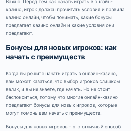
Важно! Перед тем как начать играть в онлайн-
казино, игрок должен прочитать условия и правила
казино онлайн, чтобы понимать, какие бонусы
предлагает казино онлайн и какие условия они
предлагают.
Бонусы для новых игроков: как
начать с преимуществ
Когда вы решите начать играть в онлайн-казино,
вам может казаться, что выбор игроков слишком
велик, и вы не знаете, где начать. Но не стоит
беспокоиться, потому что многие онлайн-казино
предлагают бонусы для новых игроков, которые
могут помочь вам начать с преимуществ.
Бонусы для новых игроков – это отличный способ