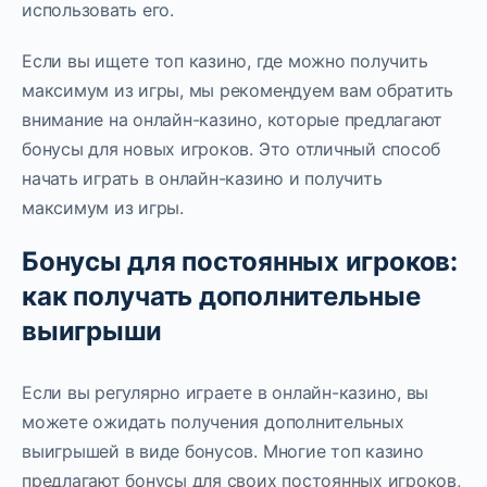
использовать его.
Если вы ищете топ казино, где можно получить
максимум из игры, мы рекомендуем вам обратить
внимание на онлайн-казино, которые предлагают
бонусы для новых игроков. Это отличный способ
начать играть в онлайн-казино и получить
максимум из игры.
Бонусы для постоянных игроков:
как получать дополнительные
выигрыши
Если вы регулярно играете в онлайн-казино, вы
можете ожидать получения дополнительных
выигрышей в виде бонусов. Многие топ казино
предлагают бонусы для своих постоянных игроков,