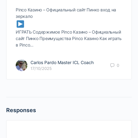
Pinco Казино – Официальный сайт Пинко вход на
зеркало
ИГРАТЬ Содержимое Pinco Казино – Официальный
сайт Пинко Преимущества Pinco Казино Как играть
в Pinco…
Carlos Pardo Master ICL Coach
0
17/10/2025
Responses