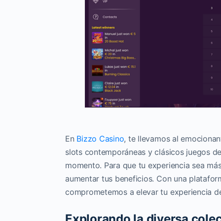
En
Bizzo Casino
, te llevamos al emociona
slots contemporáneas y clásicos juegos de
momento. Para que tu experiencia sea más 
aumentar tus beneficios. Con una plataform
comprometemos a elevar tu experiencia de 
Explorando la diversa colec