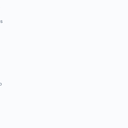
.
es
o