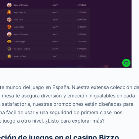
nte mundo del juego en España. Nuestra extensa colección d
 mesa te asegura diversión y emoción inigualables en cada
satisfactoria, nuestras promociones están diseñadas para
a fácil de usar y una seguridad de primera clase, nos
juego a otro nivel. ¿Listo para explorar más?
ción de juegos en el casino Bizzo