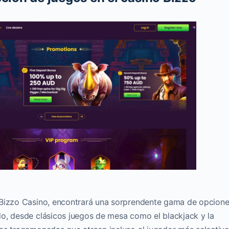
 Bizzo Casino, encontrará una sorprendente gama de opcion
o, desde clásicos juegos de mesa como el blackjack y la