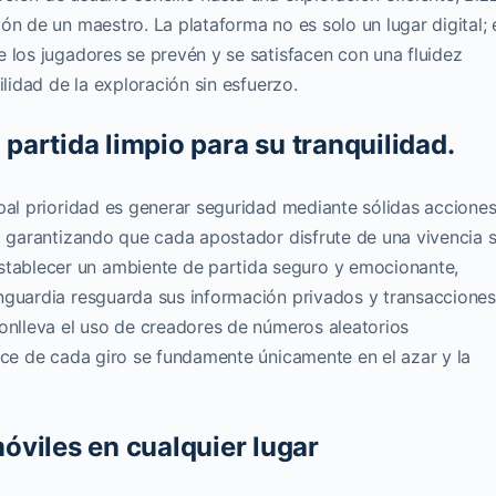
ón de un maestro. La plataforma no es solo un lugar digital; 
 los jugadores se prevén y se satisfacen con una fluidez
ilidad de la exploración sin esfuerzo.
 partida limpio para su tranquilidad.
pal prioridad es generar seguridad mediante sólidas accione
, garantizando que cada apostador disfrute de una vivencia s
ablecer un ambiente de partida seguro y emocionante,
nguardia resguarda sus información privados y transacciones
conlleva el uso de creadores de números aleatorios
ace de cada giro se fundamente únicamente en el azar y la
viles en cualquier lugar