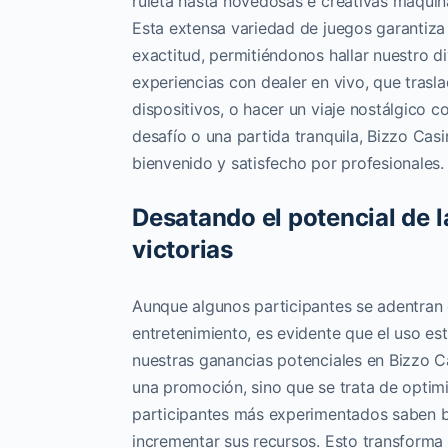
ruleta hasta novedosas e creativas máquin
Esta extensa variedad de juegos garantiza
exactitud, permitiéndonos hallar nuestro d
experiencias con dealer en vivo, que trasl
dispositivos, o hacer un viaje nostálgico c
desafío o una partida tranquila, Bizzo Cas
bienvenido y satisfecho por profesionales.
Desatando el potencial de 
victorias
Aunque algunos participantes se adentran 
entretenimiento, es evidente que el uso e
nuestras ganancias potenciales en Bizzo Ca
una promoción, sino que se trata de optimi
participantes más experimentados saben b
incrementar sus recursos. Esto transforma