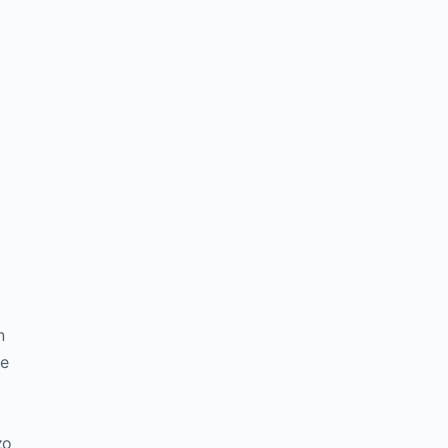
o
n
se
zo