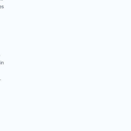
es
s
in
.