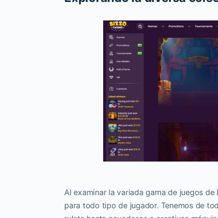
Al examinar la variada gama de juegos de
para todo tipo de jugador. Tenemos de tod