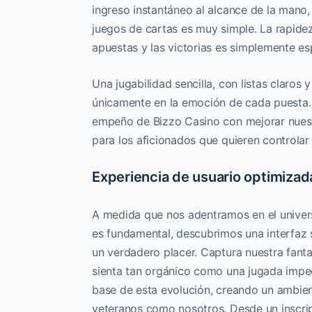
ingreso instantáneo al alcance de la mano
juegos de cartas es muy simple. La rapide
apuestas y las victorias es simplemente es
Una jugabilidad sencilla, con listas claros 
únicamente en la emoción de cada puesta
empeño de Bizzo Casino con mejorar nuestr
para los aficionados que quieren controlar
Experiencia de usuario optimizad
A medida que nos adentramos en el univers
es fundamental, descubrimos una interfaz s
un verdadero placer. Captura nuestra fant
sienta tan orgánico como una jugada impe
base de esta evolución, creando un ambie
veteranos como nosotros. Desde un inscripc