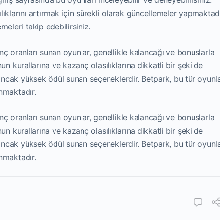
riş sayfasında bu oyunları inceleyebilir ve deneyebilirsiniz.
ılıklarını artırmak için sürekli olarak güncellemeler yapmaktadı
eleri takip edebilirsiniz.
ç oranları sunan oyunlar, genellikle kalancağı ve bonuslarla
unun kurallarına ve kazanç olasılıklarına dikkatli bir şekilde
 ancak yüksek ödül sunan seçeneklerdir. Betpark, bu tür oyunla
unmaktadır.
ç oranları sunan oyunlar, genellikle kalancağı ve bonuslarla
unun kurallarına ve kazanç olasılıklarına dikkatli bir şekilde
 ancak yüksek ödül sunan seçeneklerdir. Betpark, bu tür oyunla
unmaktadır.