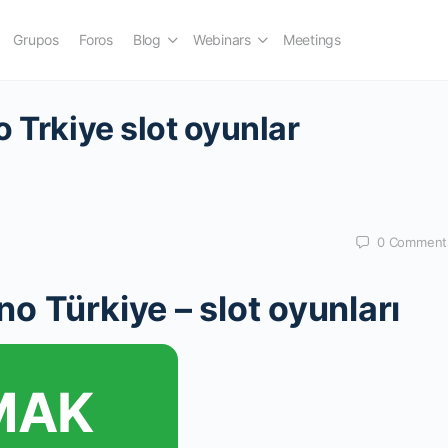
Grupos
Foros
Blog
Webinars
Meetings
 Trkiye slot oyunlar
0
Comment
no Türkiye – slot oyunları
MAK