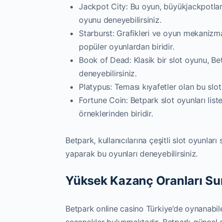
Jackpot City: Bu oyun, büyükjackpotlarl
oyunu deneyebilirsiniz.
Starburst: Grafikleri ve oyun mekanizmas
popüler oyunlardan biridir.
Book of Dead: Klasik bir slot oyunu, Be
deneyebilirsiniz.
Platypus: Teması kıyafetler olan bu slo
Fortune Coin: Betpark slot oyunları list
örneklerinden biridir.
Betpark, kullanıcılarına çeşitli slot oyunlar
yaparak bu oyunları deneyebilirsiniz.
Yüksek Kazanç Oranları Su
Betpark online casino Türkiye’de oynanabil