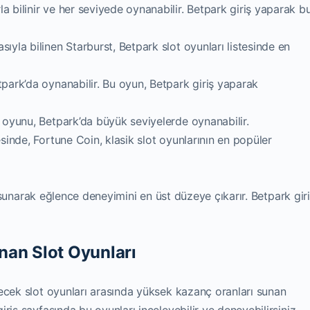
a bilinir ve her seviyede oynanabilir. Betpark giriş yaparak b
ıyla bilinen Starburst, Betpark slot oyunları listesinde en
tpark’da oynanabilir. Bu oyun, Betpark giriş yaparak
t oyunu, Betpark’da büyük seviyelerde oynanabilir.
esinde, Fortune Coin, klasik slot oyunlarının en popüler
ı sunarak eğlence deneyimini en üst düzeye çıkarır. Betpark gir
nan Slot Oyunları
ecek slot oyunları arasında yüksek kazanç oranları sunan