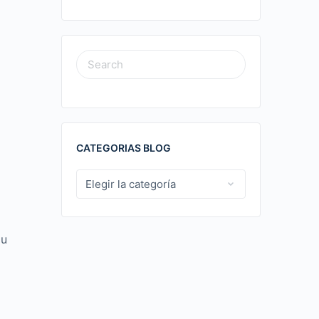
SEARCH
FOR:
CATEGORIAS BLOG
CATEGORIAS
BLOG
ğu