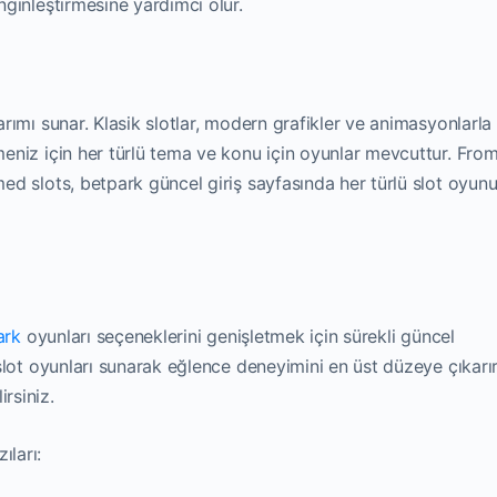
enginleştirmesine yardımcı olur.
sarımı sunar. Klasik slotlar, modern grafikler ve animasyonlarla
emeniz için her türlü tema ve konu için oyunlar mevcuttur. Fro
med slots, betpark güncel giriş sayfasında her türlü slot oyun
ark
oyunları seçeneklerini genişletmek için sürekli güncel
i slot oyunları sunarak eğlence deneyimini en üst düzeye çıkarır
rsiniz.
ıları: