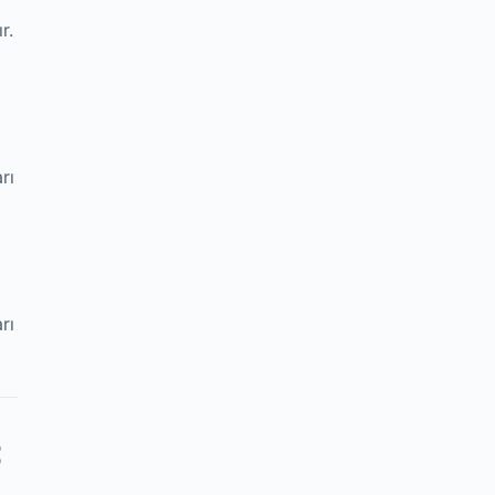
r.
rı
rı