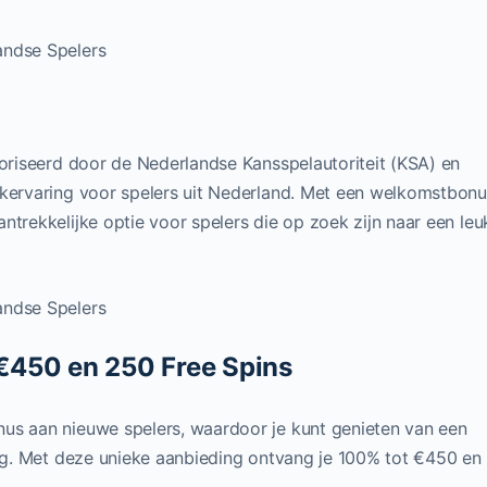
andse Spelers
toriseerd door de Nederlandse Kansspelautoriteit (KSA) en
okervaring voor spelers uit Nederland. Met een welkomstbon
ntrekkelijke optie voor spelers die op zoek zijn naar een leu
andse Spelers
€450 en 250 Free Spins
us aan nieuwe spelers, waardoor je kunt genieten van een
ing. Met deze unieke aanbieding ontvang je 100% tot €450 en