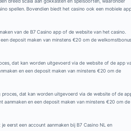
t een breed scala aan gokkasten en spelsoorten, waaronder
asino spellen. Bovendien biedt het casino ook een mobiele app
 maken van de B7 Casino app of de website van het casino.
n een deposit maken van minstens €20 om de welkomstbonu
roces, dat kan worden uitgevoerd via de website of de app v
 aanmaken en een deposit maken van minstens €20 om de
g proces, dat kan worden uitgevoerd via de website of de ap
ount aanmaken en een deposit maken van minstens €20 om de
je eerst een account aanmaken bij B7 Casino NL en