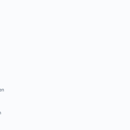
d
en
n