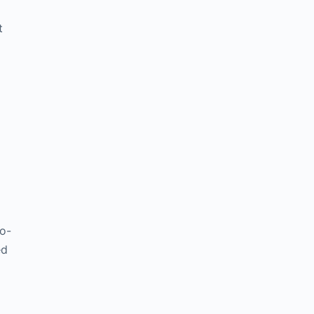
t
no-
ed