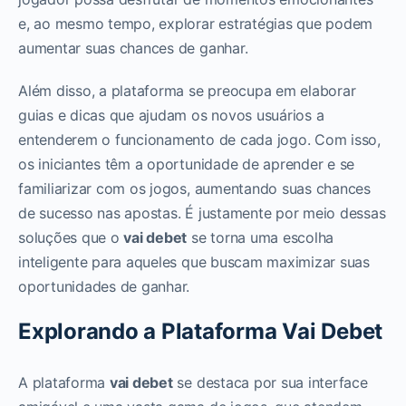
e, ao mesmo tempo, explorar estratégias que podem
aumentar suas chances de ganhar.
Além disso, a plataforma se preocupa em elaborar
guias e dicas que ajudam os novos usuários a
entenderem o funcionamento de cada jogo. Com isso,
os iniciantes têm a oportunidade de aprender e se
familiarizar com os jogos, aumentando suas chances
de sucesso nas apostas. É justamente por meio dessas
soluções que o
vai debet
se torna uma escolha
inteligente para aqueles que buscam maximizar suas
oportunidades de ganhar.
Explorando a Plataforma Vai Debet
A plataforma
vai debet
se destaca por sua interface