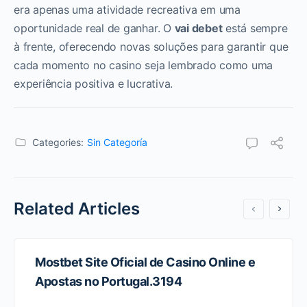
era apenas uma atividade recreativa em uma
oportunidade real de ganhar. O
vai debet
está sempre
à frente, oferecendo novas soluções para garantir que
cada momento no casino seja lembrado como uma
experiência positiva e lucrativa.
Categories:
Sin Categoría
Related Articles
Mostbet Site Oficial de Casino Online e
Apostas no Portugal.3194