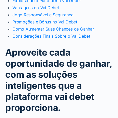
Explorando a Plataforma Vai Debet
Vantagens do Vai Debet
Jogo Responsável e Segurança
Promoções e Bônus no Vai Debet
Como Aumentar Suas Chances de Ganhar
Considerações Finais Sobre o Vai Debet
Aproveite cada
oportunidade de ganhar,
com as soluções
inteligentes que a
plataforma vai debet
proporciona.