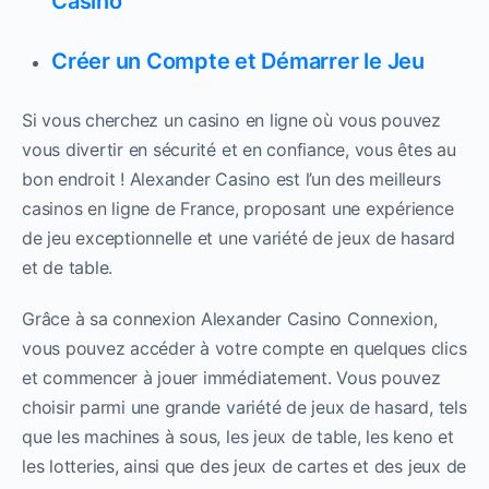
Casino
Créer un Compte et Démarrer le Jeu
Si vous cherchez un casino en ligne où vous pouvez
vous divertir en sécurité et en confiance, vous êtes au
bon endroit ! Alexander Casino est l’un des meilleurs
casinos en ligne de France, proposant une expérience
de jeu exceptionnelle et une variété de jeux de hasard
et de table.
Grâce à sa connexion Alexander Casino Connexion,
vous pouvez accéder à votre compte en quelques clics
et commencer à jouer immédiatement. Vous pouvez
choisir parmi une grande variété de jeux de hasard, tels
que les machines à sous, les jeux de table, les keno et
les lotteries, ainsi que des jeux de cartes et des jeux de