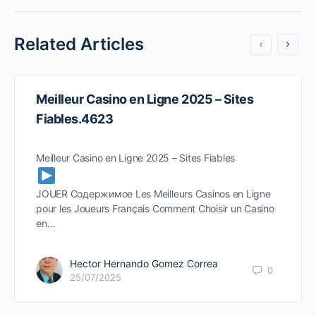
Related Articles
Meilleur Casino en Ligne 2025 – Sites
Fiables.4623
Meilleur Casino en Ligne 2025 – Sites Fiables
JOUER Содержимое Les Meilleurs Casinos en Ligne
pour les Joueurs Français Comment Choisir un Casino
en…
Hector Hernando Gomez Correa
0
25/07/2025