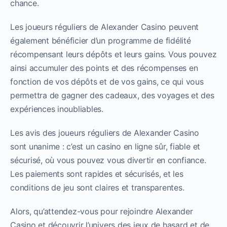
chance.
Les joueurs réguliers de Alexander Casino peuvent
également bénéficier d’un programme de fidélité
récompensant leurs dépôts et leurs gains. Vous pouvez
ainsi accumuler des points et des récompenses en
fonction de vos dépôts et de vos gains, ce qui vous
permettra de gagner des cadeaux, des voyages et des
expériences inoubliables.
Les avis des joueurs réguliers de Alexander Casino
sont unanime : c’est un casino en ligne sûr, fiable et
sécurisé, où vous pouvez vous divertir en confiance.
Les paiements sont rapides et sécurisés, et les
conditions de jeu sont claires et transparentes.
Alors, qu’attendez-vous pour rejoindre Alexander
Casino et découvrir l’univers des jeux de hasard et de