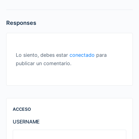
Responses
Lo siento, debes estar
conectado
para
publicar un comentario.
ACCESO
USERNAME