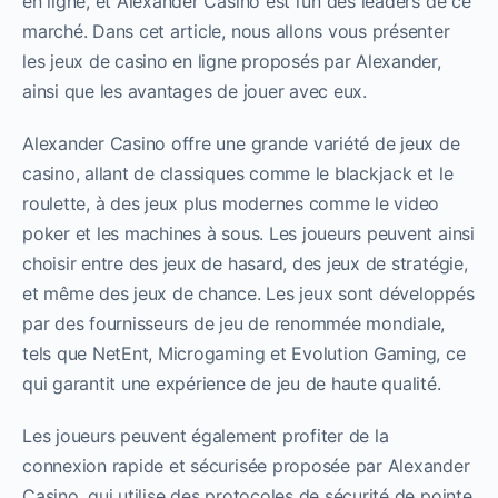
en ligne, et Alexander Casino est l’un des leaders de ce
marché. Dans cet article, nous allons vous présenter
les jeux de casino en ligne proposés par Alexander,
ainsi que les avantages de jouer avec eux.
Alexander Casino offre une grande variété de jeux de
casino, allant de classiques comme le blackjack et le
roulette, à des jeux plus modernes comme le video
poker et les machines à sous. Les joueurs peuvent ainsi
choisir entre des jeux de hasard, des jeux de stratégie,
et même des jeux de chance. Les jeux sont développés
par des fournisseurs de jeu de renommée mondiale,
tels que NetEnt, Microgaming et Evolution Gaming, ce
qui garantit une expérience de jeu de haute qualité.
Les joueurs peuvent également profiter de la
connexion rapide et sécurisée proposée par Alexander
Casino, qui utilise des protocoles de sécurité de pointe