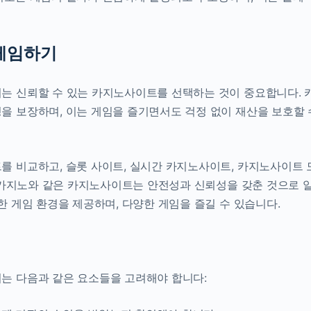
게임하기
는 신뢰할 수 있는 카지노사이트를 선택하는 것이 중요합니다. 
 보장하며, 이는 게임을 즐기면서도 걱정 없이 재산을 보호할 
 비교하고, 슬롯 사이트, 실시간 카지노사이트, 카지노사이트 
리 카지노와 같은 카지노사이트는 안전성과 신뢰성을 갖춘 것으로 
 게임 환경을 제공하며, 다양한 게임을 즐길 수 있습니다.
는 다음과 같은 요소들을 고려해야 합니다: