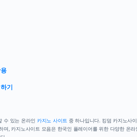
활용
임하기
할 수 있는 온라인
카지노 사이트
중 하나입니다. 킹덤 카지노사
하며, 카지노사이트 모음은 한국인 플레이어를 위한 다양한 온라