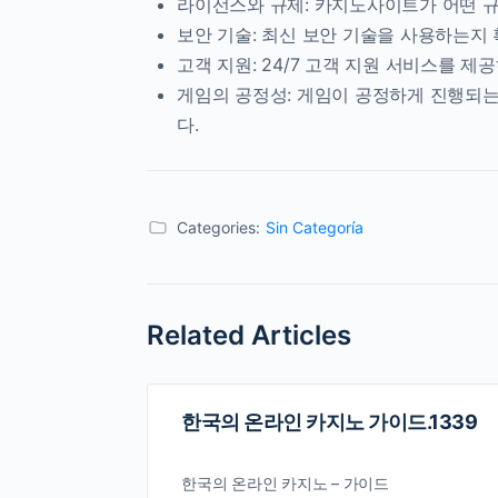
라이선스와 규제: 카지노사이트가 어떤 규
보안 기술: 최신 보안 기술을 사용하는지 
고객 지원: 24/7 고객 지원 서비스를 
게임의 공정성: 게임이 공정하게 진행되
다.
Categories:
Sin Categoría
Related Articles
한국의 온라인 카지노 가이드.1339
한국의 온라인 카지노 – 가이드