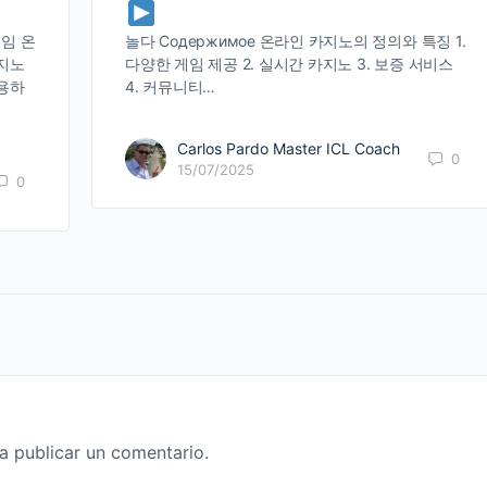
게임 온
놀다 Содержимое 온라인 카지노의 정의와 특징 1.
지노
다양한 게임 제공 2. 실시간 카지노 3. 보증 서비스
용하
4. 커뮤니티…
Carlos Pardo Master ICL Coach
0
15/07/2025
0
a publicar un comentario.