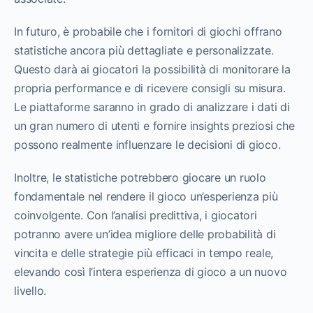
In futuro, è probabile che i fornitori di giochi offrano
statistiche ancora più dettagliate e personalizzate.
Questo darà ai giocatori la possibilità di monitorare la
propria performance e di ricevere consigli su misura.
Le piattaforme saranno in grado di analizzare i dati di
un gran numero di utenti e fornire insights preziosi che
possono realmente influenzare le decisioni di gioco.
Inoltre, le statistiche potrebbero giocare un ruolo
fondamentale nel rendere il gioco un’esperienza più
coinvolgente. Con l’analisi predittiva, i giocatori
potranno avere un’idea migliore delle probabilità di
vincita e delle strategie più efficaci in tempo reale,
elevando così l’intera esperienza di gioco a un nuovo
livello.