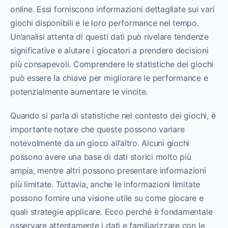
online. Essi forniscono informazioni dettagliate sui vari
giochi disponibili e le loro performance nel tempo.
Un’analisi attenta di questi dati può rivelare tendenze
significative e aiutare i giocatori a prendere decisioni
più consapevoli. Comprendere le statistiche dei giochi
può essere la chiave per migliorare le performance e
potenzialmente aumentare le vincite.
Quando si parla di statistiche nel contesto dei giochi, è
importante notare che queste possono variare
notevolmente da un gioco all’altro. Alcuni giochi
possono avere una base di dati storici molto più
ampia, mentre altri possono presentare informazioni
più limitate. Tuttavia, anche le informazioni limitate
possono fornire una visione utile su come giocare e
quali strategie applicare. Ecco perché è fondamentale
osservare attentamente i dati e familiarizzare con le