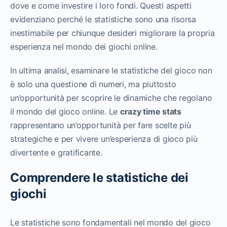
dove e come investire i loro fondi. Questi aspetti
evidenziano perché le statistiche sono una risorsa
inestimabile per chiunque desideri migliorare la propria
esperienza nel mondo dei giochi online.
In ultima analisi, esaminare le statistiche del gioco non
è solo una questione di numeri, ma piuttosto
un’opportunità per scoprire le dinamiche che regolano
il mondo del gioco online. Le
crazy time stats
rappresentano un’opportunità per fare scelte più
strategiche e per vivere un’esperienza di gioco più
divertente e gratificante.
Comprendere le statistiche dei
giochi
Le statistiche sono fondamentali nel mondo del gioco