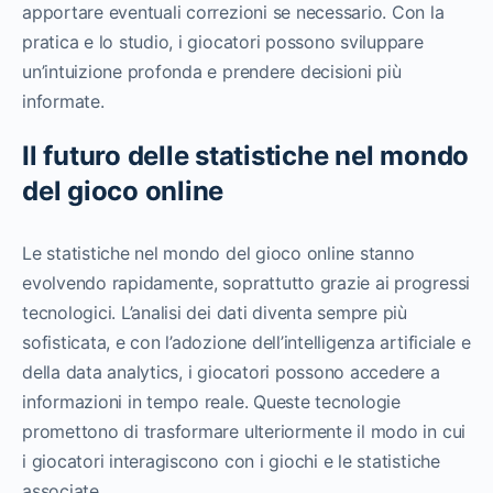
apportare eventuali correzioni se necessario. Con la
pratica e lo studio, i giocatori possono sviluppare
un’intuizione profonda e prendere decisioni più
informate.
Il futuro delle statistiche nel mondo
del gioco online
Le statistiche nel mondo del gioco online stanno
evolvendo rapidamente, soprattutto grazie ai progressi
tecnologici. L’analisi dei dati diventa sempre più
sofisticata, e con l’adozione dell’intelligenza artificiale e
della data analytics, i giocatori possono accedere a
informazioni in tempo reale. Queste tecnologie
promettono di trasformare ulteriormente il modo in cui
i giocatori interagiscono con i giochi e le statistiche
associate.