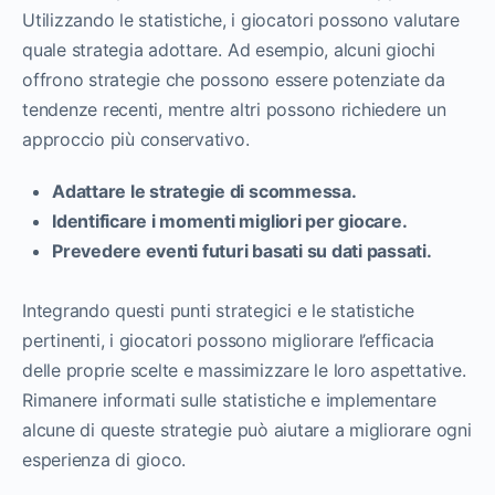
Utilizzando le statistiche, i giocatori possono valutare
quale strategia adottare. Ad esempio, alcuni giochi
offrono strategie che possono essere potenziate da
tendenze recenti, mentre altri possono richiedere un
approccio più conservativo.
Adattare le strategie di scommessa.
Identificare i momenti migliori per giocare.
Prevedere eventi futuri basati su dati passati.
Integrando questi punti strategici e le statistiche
pertinenti, i giocatori possono migliorare l’efficacia
delle proprie scelte e massimizzare le loro aspettative.
Rimanere informati sulle statistiche e implementare
alcune di queste strategie può aiutare a migliorare ogni
esperienza di gioco.