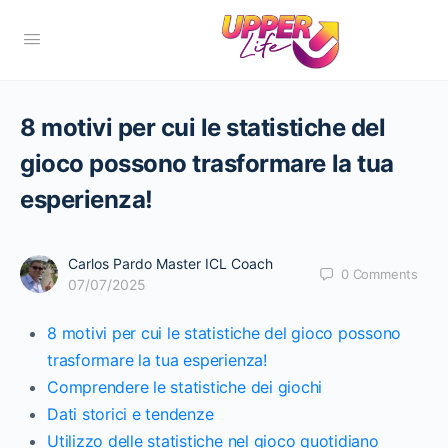
8 motivi per cui le statistiche del
gioco possono trasformare la tua
esperienza!
Carlos Pardo Master ICL Coach
0
Comments
07/07/2025
8 motivi per cui le statistiche del gioco possono
trasformare la tua esperienza!
Comprendere le statistiche dei giochi
Dati storici e tendenze
Utilizzo delle statistiche nel gioco quotidiano