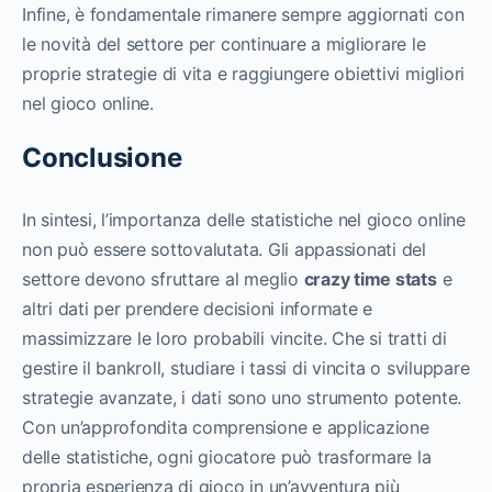
Infine, è fondamentale rimanere sempre aggiornati con
le novità del settore per continuare a migliorare le
proprie strategie di vita e raggiungere obiettivi migliori
nel gioco online.
Conclusione
In sintesi, l’importanza delle statistiche nel gioco online
non può essere sottovalutata. Gli appassionati del
settore devono sfruttare al meglio
crazy time stats
e
altri dati per prendere decisioni informate e
massimizzare le loro probabili vincite. Che si tratti di
gestire il bankroll, studiare i tassi di vincita o sviluppare
strategie avanzate, i dati sono uno strumento potente.
Con un’approfondita comprensione e applicazione
delle statistiche, ogni giocatore può trasformare la
propria esperienza di gioco in un’avventura più