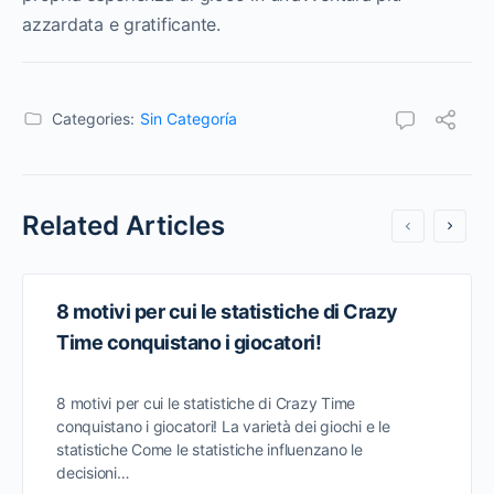
azzardata e gratificante.
Categories:
Sin Categoría
Related Articles
8 motivi per cui le statistiche di Crazy
Time conquistano i giocatori!
8 motivi per cui le statistiche di Crazy Time
conquistano i giocatori! La varietà dei giochi e le
statistiche Come le statistiche influenzano le
decisioni…