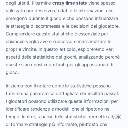
degli utenti. Il termine
crazy time stats
viene spesso
utilizzato per descrivere i dati e le informazioni che
emergono durante il gioco e che possono influenzare
le strategie di scommessa e le decisioni del giocatore.
Comprendere queste statistiche è essenziale per
chiunque voglia avere successo e massimizzare le
proprie vincite. In questo articolo, esploreremo vari
aspetti delle statistiche dei giochi, analizzando perché
queste siano così importanti per gli appassionati di
gioco.
Iniziamo con il notare come le statistiche possano
fornire una panoramica dettagliata dei risultati passati.
I giocatori possono utilizzare queste informazioni per
identificare tendenze e modelli che si ripetono nel
tempo. Inoltre, l’analisi delle statistiche permette ai玩家
di formare strategie più informate, piuttosto che