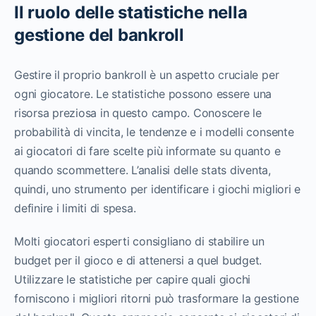
Il ruolo delle statistiche nella
gestione del bankroll
Gestire il proprio bankroll è un aspetto cruciale per
ogni giocatore. Le statistiche possono essere una
risorsa preziosa in questo campo. Conoscere le
probabilità di vincita, le tendenze e i modelli consente
ai giocatori di fare scelte più informate su quanto e
quando scommettere. L’analisi delle stats diventa,
quindi, uno strumento per identificare i giochi migliori e
definire i limiti di spesa.
Molti giocatori esperti consigliano di stabilire un
budget per il gioco e di attenersi a quel budget.
Utilizzare le statistiche per capire quali giochi
forniscono i migliori ritorni può trasformare la gestione