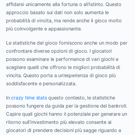
affidarsi unicamente alla fortuna o all’istinto. Questo
approccio basato sui dati non solo aumenta le
probabilità di vincita, ma rende anche il gioco molto
più coinvolgente e appassionante.
Le statistiche del gioco forniscono anche un modo per
confrontare diverse opzioni di gioco. I giocatori
possono esaminare le performance di vari giochi e
scegliere quelli che offrono le migliori probabilità di
vincita. Questo porta a un’esperienza di gioco più
soddisfacente e personalizzata.
In
crazy time stats
questo contesto, le statistiche
possono fungere da guida per la gestione del bankroll.
Capire quali giochi hanno il potenziale per generare un
ritorno sull’investimento più elevato consente ai
giocatori di prendere decisioni più sagge riguardo a