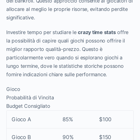
del bankroll. Questo approccio consente ai giocatori di
allocare al meglio le proprie risorse, evitando perdite
significative.
Investire tempo per studiare le
crazy time stats
offre
la possibilità di capire quali giochi possono offrire il
miglior rapporto qualità-prezzo. Questo è
particolarmente vero quando si esplorano giochi a
lungo termine, dove le statistiche storiche possono
fornire indicazioni chiare sulle performance.
Gioco
Probabilità di Vincita
Budget Consigliato
Gioco A
85%
$100
Gioco B
90%
$150