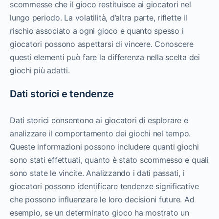
scommesse che il gioco restituisce ai giocatori nel
lungo periodo. La volatilità, d’altra parte, riflette il
rischio associato a ogni gioco e quanto spesso i
giocatori possono aspettarsi di vincere. Conoscere
questi elementi può fare la differenza nella scelta dei
giochi più adatti.
Dati storici e tendenze
Dati storici consentono ai giocatori di esplorare e
analizzare il comportamento dei giochi nel tempo.
Queste informazioni possono includere quanti giochi
sono stati effettuati, quanto è stato scommesso e quali
sono state le vincite. Analizzando i dati passati, i
giocatori possono identificare tendenze significative
che possono influenzare le loro decisioni future. Ad
esempio, se un determinato gioco ha mostrato un