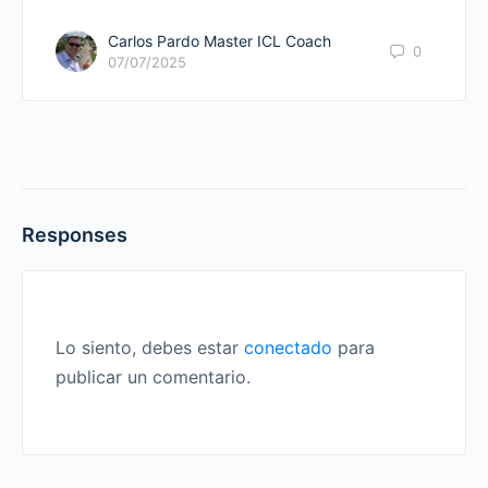
Carlos Pardo Master ICL Coach
0
07/07/2025
Responses
Lo siento, debes estar
conectado
para
publicar un comentario.