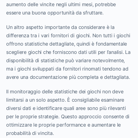
aumento delle vincite negli ultimi mesi, potrebbe
essere una buona opportunità da sfruttare.
Un altro aspetto importante da considerare è la
differenza tra i vari fornitori di giochi. Non tutti i giochi
offrono statistiche dettagliate, quindi è fondamentale
scegliere giochi che forniscono dati utili per l’analisi. La
disponibilità di statistiche può variare notevolmente,
ma i giochi sviluppati da fornitori rinomati tendono ad
avere una documentazione più completa e dettagliata.
Il monitoraggio delle statistiche dei giochi non deve
limitarsi a un solo aspetto. È consigliabile esaminare
diversi dati e identificare quali aree sono più rilevanti
per le proprie strategie. Questo approccio consente di
ottimizzare le proprie performance e aumentare le
probabilità di vincita.