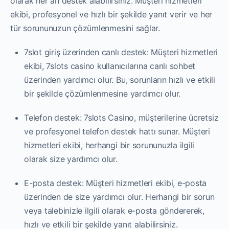
olarak her an destek alabilirsiniz. Müşteri hizmetleri
ekibi, profesyonel ve hızlı bir şekilde yanıt verir ve her
tür sorununuzun çözümlenmesini sağlar.
7slot giriş üzerinden canlı destek: Müşteri hizmetleri
ekibi, 7slots casino kullanıcılarına canlı sohbet
üzerinden yardımcı olur. Bu, sorunların hızlı ve etkili
bir şekilde çözümlenmesine yardımcı olur.
Telefon destek: 7slots Casino, müşterilerine ücretsiz
ve profesyonel telefon destek hattı sunar. Müşteri
hizmetleri ekibi, herhangi bir sorununuzla ilgili
olarak size yardımcı olur.
E-posta destek: Müşteri hizmetleri ekibi, e-posta
üzerinden de size yardımcı olur. Herhangi bir sorun
veya talebinizle ilgili olarak e-posta göndererek,
hızlı ve etkili bir şekilde yanıt alabilirsiniz.