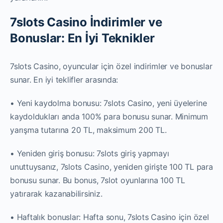
7slots Casino İndirimler ve
Bonuslar: En İyi Teknikler
7slots Casino, oyuncular için özel indirimler ve bonuslar
sunar. En iyi teklifler arasında:
• Yeni kaydolma bonusu: 7slots Casino, yeni üyelerine
kaydoldukları anda 100% para bonusu sunar. Minimum
yarışma tutarına 20 TL, maksimum 200 TL.
• Yeniden giriş bonusu: 7slots giriş yapmayı
unuttuysanız, 7slots Casino, yeniden girişte 100 TL para
bonusu sunar. Bu bonus, 7slot oyunlarına 100 TL
yatırarak kazanabilirsiniz.
• Haftalık bonuslar: Hafta sonu, 7slots Casino için özel