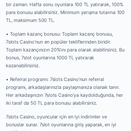
bir zaman. Hafta sonu oyunlara 100 TL yatırarak, 100%
para bonusu alabilirsiniz. Minimum yarışma tutarına 100
TL, maksimum 500 TL.
• Toplam kazanç bonusu: Toplam kazanç bonusu,
7slots Casino’nun en popüler tekliflerinden biridir.
Toplam kazançınızın 20%’ını para olarak alabilirsiniz. Bu
bonus, 7slot oyunlarına 1000 TL yatırarak
kazanabilirsiniz.
• Referral programı: 7slots Casino’nun referral
programı, arkadaşlarınızla paylaşmanıza olanak tanır.
Her arkadaşınızın 7slots Casino’ya kaydolduğunda, her
iki taraf da 50 TL para bonusu alabilirsiniz.
7slots Casino, oyuncular için en iyi indirimler ve
bonuslar sunar. 7slot oyunlarına giriş yaparak, en iyi