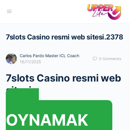
7slots Casino resmi web sitesi.2378
Carlos Pardo Master ICL Coach
0
Comments
16/11/2025
7slots Casino resmi web
sitesi
OYNAMAK