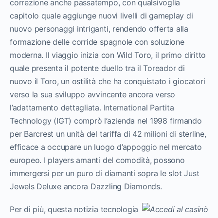
correzione anche passatempo, con qualsivoglia
capitolo quale aggiunge nuovi livelli di gameplay di
nuovo personaggi intriganti, rendendo offerta alla
formazione delle corride spagnole con soluzione
moderna. Il viaggio inizia con Wild Toro, il primo diritto
quale presenta il potente duello tra il Toreador di
nuovo il Toro, un ostilità che ha conquistato i giocatori
verso la sua sviluppo avvincente ancora verso
l’adattamento dettagliata. International Partita
Technology (IGT) comprò l’azienda nel 1998 firmando
per Barcrest un unità del tariffa di 42 milioni di sterline,
efficace a occupare un luogo d’appoggio nel mercato
europeo. I players amanti del comodità, possono
immergersi per un puro di diamanti sopra le slot Just
Jewels Deluxe ancora Dazzling Diamonds.
Per di più, questa notizia tecnologia