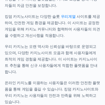
자들의 자금 안전을 보장합니다.
킹덤 카지노사이트는 다양한 슬롯
우리계열
사이트를 제공
하며, 안전한 게임 환경을 제공합니다. 이 사이트는 공정한
게임을 위해 카지노 커뮤니티와 협력하여 사용자들의 의견
을 수렴하고 개선사항을 적용합니다.
우리 카지노는 오랜 역사와 신뢰성을 바탕으로 운영되고
있으며, 다양한 카지노사이트 모음과 함께 사용자들에게
최적의 게임 경험을 제공합니다. 이 사이트는 카지노사이
트 추천을 통해 신규 사용자들에게 적합한 플랫폼을 안내
합니다.
온라인 카지노를 이용하는 사용자들은 이러한 안전한 플랫
폼을 통해 게임을 즐길 수 있습니다. 킹덤 카지노사이트와
우리 카지노는 사용자들의 안전과 만족을 위해 노력하고
있습니다.