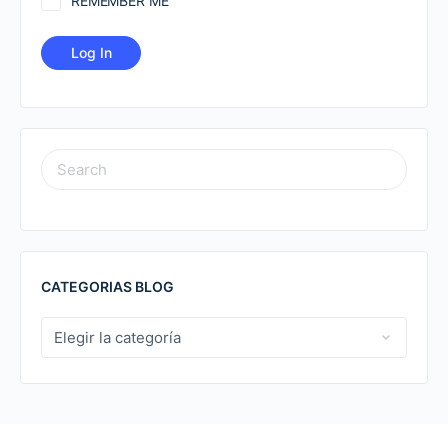
REMEMBER ME
SEARCH
FOR:
CATEGORIAS BLOG
CATEGORIAS
BLOG