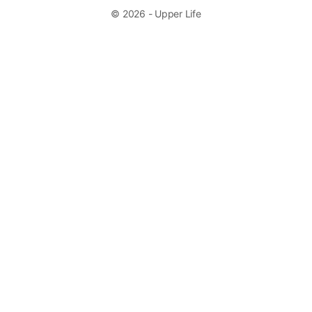
© 2026 - Upper Life