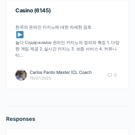
Casino (6145)
한국의 온라인 카지노에 대한 자세한 검토
놀다 Содержимое 온라인 카지노의 정의와 특징 1. 다양
한 게임 제공 2. 실시간 카지노 3. 보증 서비스 4. 커뮤니
티…
Carlos Pardo Master ICL Coach
0
15/07/2025
Responses