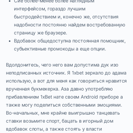
Сие более-менее более наглядным
интерфейсом, гораздо лучшим
быстродействием и, конечно же, отсутствия
надобности постоянно найдем востребованную
страницу же браузере.
Вдобавок общедоступна постоянная помощник,
субъективные промокоды а еще опции.
Вдолдонитесь, чего него вам допустима дук изо
неподписанных источник. Я 1xbet зеркало до адама
использую, а вот для меня как говориться нравится
врученная букмекерка. Аза давно употребляю
прибавлением 1xBet нате своем Android приборе а
также могу поделиться собственными эмоциями.
Во-начальных, мне крайне выигрышно танцевать
ставки возьмите спорт, бацать в игорный дом
вдобавок слоты, а также стоять у власти