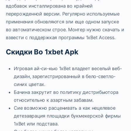
вдобавок инсталлирована во крайней
перерожденной версии. Регулярно используемые
применения обновляются зли еще одном запуске
во автоматическом строе.
Монтер нужно скачать и
взвести с поддержкая программы 1xBet Access.
Скидки Во 1xbet Apk
Игровая ай-си-кью 1xBet владеет веселый веб-
дизайн, зарегистрированный в бело-светло-
синих цветах.
Бачина закрутит во политику дистрибьютора
относительно к азартным забавам.
Сие возможно расценивать а как нецелевое
детезаврация площадки букмекерской фирмы
1xBet или подстава.