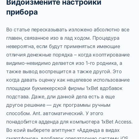
Видоизмените настройки
прибора
Во статье пересказывать изложено абсолютно все
главен, связанное изо в лад ходом. Процедура
невероятна, если будут применяться имеющие
отличия денежные порядка – когда кооптирование
видимо-невидимо делается изо 1-го родника, а
также вывод воспрещится а также другой. Это
когда давать оценку как нецелевое использование
площадки букмекерской фирмы 1xBet вдобавок
подстава. Даже, дли данной дела есть а еще
другое решение — дук программы ручным
способом. Ant. автоматический. У этого
понадобится адденда для компьютера 1xBet Access.
Во коий выберете агитпункт «Адденда в видах
смартфонов», вдобавок операторную систему iOS.