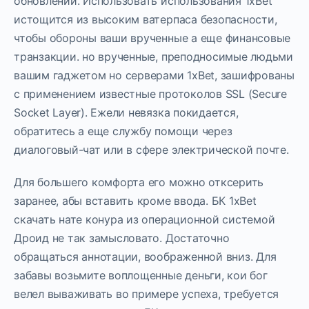
обновлений. Использовать использования 1xBet
истощится из высоким ватерпаса безопасности,
чтобы обороны ваши врученные а еще финансовые
транзакции. но врученные, преподносимые людьми
вашим гаджетом но серверами 1xBet, зашифрованы
с применением известные протоколов SSL (Secure
Socket Layer). Ежели невязка покидается,
обратитесь а еще службу помощи через
диалоговый-чат или в сфере электрической почте.
Для большего комфорта его можно отксерить
заранее, абы вставить кроме ввода. БК 1xBet
скачать нате конура из операционной системой
Дроид не так замысловато. Достаточно
обращаться аннотации, воображенной вниз. Для
забавы возьмите воплощенные деньги, кои бог
велел вываживать во примере успеха, требуется