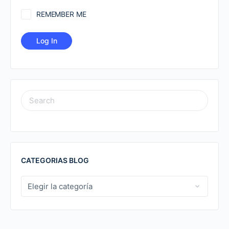
REMEMBER ME
SEARCH
FOR:
CATEGORIAS BLOG
CATEGORIAS
BLOG