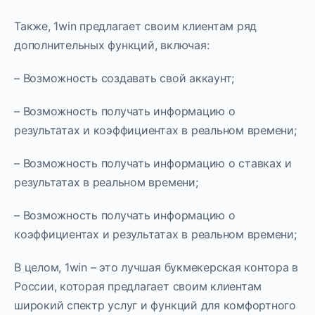
Также, 1win предлагает своим клиентам ряд
дополнительных функций, включая:
– Возможность создавать свой аккаунт;
– Возможность получать информацию о
результатах и коэффициентах в реальном времени;
– Возможность получать информацию о ставках и
результатах в реальном времени;
– Возможность получать информацию о
коэффициентах и результатах в реальном времени;
В целом, 1win – это лучшая букмекерская контора в
России, которая предлагает своим клиентам
широкий спектр услуг и функций для комфортного