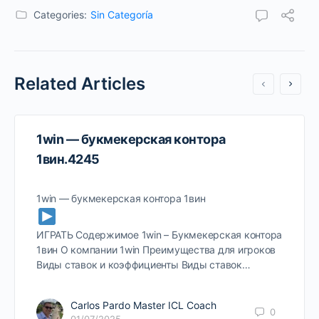
Categories:
Sin Categoría
Related Articles
1win — букмекерская контора
1вин.4245
1win — букмекерская контора 1вин
ИГРАТЬ Содержимое 1win – Букмекерская контора
1вин О компании 1win Преимущества для игроков
Виды ставок и коэффициенты Виды ставок…
Carlos Pardo Master ICL Coach
0