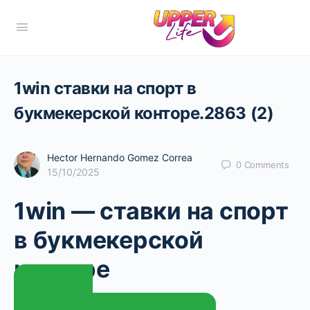
1win ставки на спорт в
букмекерской конторе.2863 (2)
Hector Hernando Gomez Correa
0
Comments
15/10/2025
1win — ставки на спорт
в букмекерской
конторе