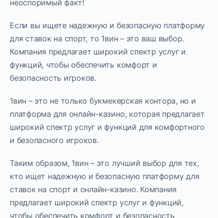
неоспоримый факт!
Если вы ищете надежную и безопасную платформу
для ставок на спорт, то 1вин – это ваш выбор.
Компания предлагает широкий спектр услуг и
функций, чтобы обеспечить комфорт и
безопасность игроков.
1вин – это не только букмекерская контора, но и
платформа для онлайн-казино, которая предлагает
широкий спектр услуг и функций для комфортного
и безопасного игроков.
Таким образом, 1вин – это лучший выбор для тех,
кто ищет надежную и безопасную платформу для
ставок на спорт и онлайн-казино. Компания
предлагает широкий спектр услуг и функций,
чтобы обеспечить комфорт и безопасность