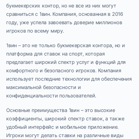
букмекерских контор, но не все из них могут
сравниться с 1вин. Компания, основанная в 2016
году, уже успела завоевать доверие миллионов
игроков по всему миру.
1вин – это не только букмекерская контора, но и
платформа для ставок на спорт, которая
предлагает широкий спектр услуг и функций для
комфортного и безопасного игроков. Компания
использует последние технологии для обеспечения
максимальной безопасности и
конфиденциальности пользователей.
Основные преимущества 1вин – это высокие
коэффициенты, широкий спектр ставок, а также
удобный интерфейс и мобильное приложение.
Игроки могут делать ставки на различные виды