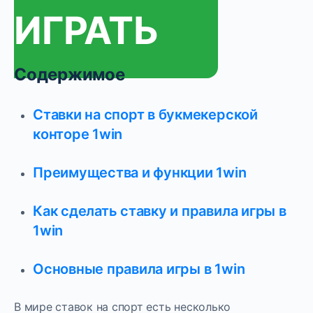
ИГРАТЬ
Содержимое
Ставки на спорт в букмекерской
конторе 1win
Преимущества и функции 1win
Как сделать ставку и правила игры в
1win
Основные правила игры в 1win
В мире ставок на спорт есть несколько