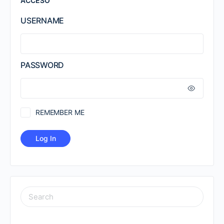
ACCESO
USERNAME
PASSWORD
REMEMBER ME
SEARCH
FOR: