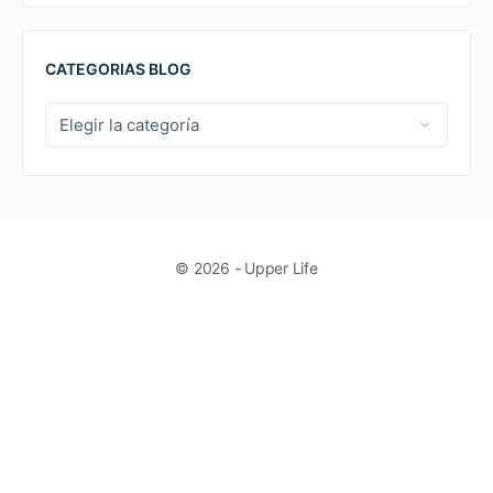
CATEGORIAS BLOG
CATEGORIAS
BLOG
© 2026 - Upper Life