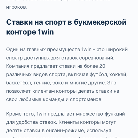
игроков.
Ставки на спорт в букмекерской
конторе 1win
Один из главных преимуществ 1win – это широкий
спектр доступных для ставок соревнований.
Компания предлагает ставки на более 20
различных видов спорта, включая футбол, хоккей,
баскетбол, теннис, бокс и многие другие. Это
позволяет клиентам конторы делать ставки на
свои любимые команды и спортсменов.
Кроме того, 1win предлагает множество функций
для удобства ставок. Клиенты конторы могут
делать ставки в онлайн-режиме, используя