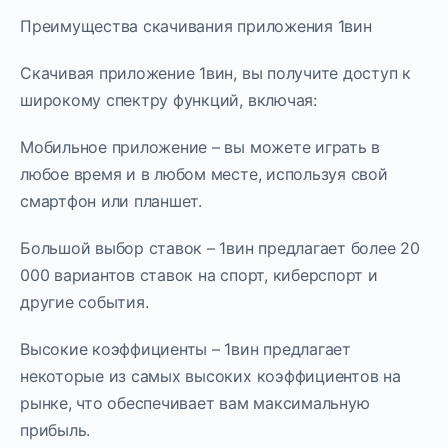
Преимущества скачивания приложения 1вин
Скачивая приложение 1вин, вы получите доступ к
широкому спектру функций, включая:
Мобильное приложение – вы можете играть в
любое время и в любом месте, используя свой
смартфон или планшет.
Большой выбор ставок – 1вин предлагает более 20
000 вариантов ставок на спорт, киберспорт и
другие события.
Высокие коэффициенты – 1вин предлагает
некоторые из самых высоких коэффициентов на
рынке, что обеспечивает вам максимальную
прибыль.