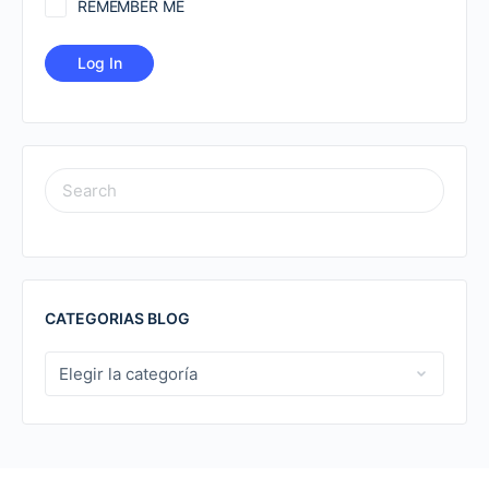
REMEMBER ME
SEARCH
FOR:
CATEGORIAS BLOG
CATEGORIAS
BLOG