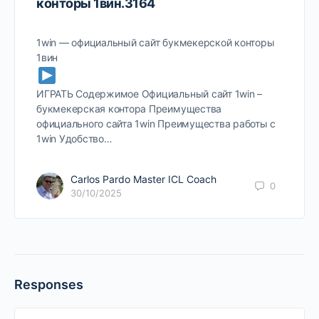
конторы 1вин.3164
1win — официальный сайт букмекерской конторы
1вин
ИГРАТЬ Содержимое Официальный сайт 1win –
букмекерская контора Преимущества
официального сайта 1win Преимущества работы с
1win Удобство…
Carlos Pardo Master ICL Coach
0
30/10/2025
Responses