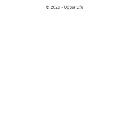
© 2026 - Upper Life