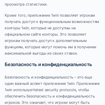
просмотра статистики.
Кроме того, приложение 1win позволяет игрокам
получать доступ к функциональным возможностям
конторы 1win, которые не доступны на
официальном сайте конторы. Это позволяет
игрокам получать доступ к дополнительным
функциям, которые могут помочь им в получении
максимальной выгоды из своих ставок.
Безопасность и конфиденциальность
Безопасность и конфиденциальность – это еще
один важный аспект приложения 1win. Приложение
1win используетlatest security protocols, чтобы
обеспечить безопасность и конфиденциальность
игроков. Это означает, что игроки могут быть