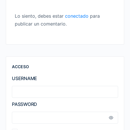
Lo siento, debes estar
conectado
para
publicar un comentario.
ACCESO
USERNAME
PASSWORD