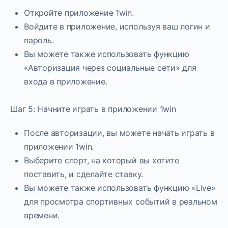
Откройте приложение 1win.
Войдите в приложение, используя ваш логин и
пароль.
Вы можете также использовать функцию
«Авторизация через социальные сети» для
входа в приложение.
Шаг 5: Начните играть в приложении 1win
После авторизации, вы можете начать играть в
приложении 1win.
Выберите спорт, на который вы хотите
поставить, и сделайте ставку.
Вы можете также использовать функцию «Live»
для просмотра спортивных событий в реальном
времени.