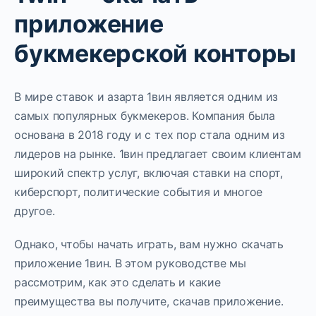
приложение
букмекерской конторы
В мире ставок и азарта 1вин является одним из
самых популярных букмекеров. Компания была
основана в 2018 году и с тех пор стала одним из
лидеров на рынке. 1вин предлагает своим клиентам
широкий спектр услуг, включая ставки на спорт,
киберспорт, политические события и многое
другое.
Однако, чтобы начать играть, вам нужно скачать
приложение 1вин. В этом руководстве мы
рассмотрим, как это сделать и какие
преимущества вы получите, скачав приложение.