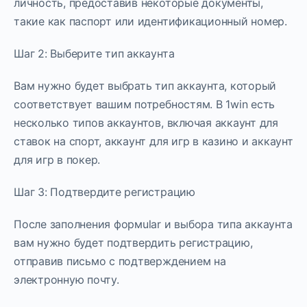
личность, предоставив некоторые документы,
такие как паспорт или идентификационный номер.
Шаг 2: Выберите тип аккаунта
Вам нужно будет выбрать тип аккаунта, который
соответствует вашим потребностям. В 1win есть
несколько типов аккаунтов, включая аккаунт для
ставок на спорт, аккаунт для игр в казино и аккаунт
для игр в покер.
Шаг 3: Подтвердите регистрацию
После заполнения формular и выбора типа аккаунта
вам нужно будет подтвердить регистрацию,
отправив письмо с подтверждением на
электронную почту.