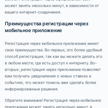
может занять несколько минут, в зависимости от
вашего интернет-соединения.
Преимущества регистрации через
мобильное приложение
Регистрация через мобильное приложение имеет
свои преимущества. Во-первых, это более удобный
способ регистрации, так как вы можете делать это
в любом месте, где есть доступ к интернету. Во-
вторых, регистрация через приложение позволяет
вам получать уведомления о новых ставках и
событиях, что может помочь вам сделать более
информированные решения.
Обратите внимание! Регистрация через мобильное
приложение может занять несколько минут, в