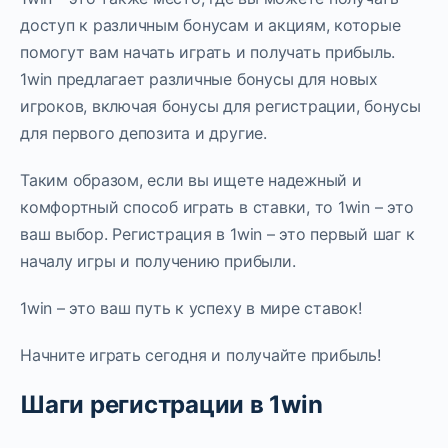
доступ к различным бонусам и акциям, которые
помогут вам начать играть и получать прибыль.
1win предлагает различные бонусы для новых
игроков, включая бонусы для регистрации, бонусы
для первого депозита и другие.
Таким образом, если вы ищете надежный и
комфортный способ играть в ставки, то 1win – это
ваш выбор. Регистрация в 1win – это первый шаг к
началу игры и получению прибыли.
1win – это ваш путь к успеху в мире ставок!
Начните играть сегодня и получайте прибыль!
Шаги регистрации в 1win