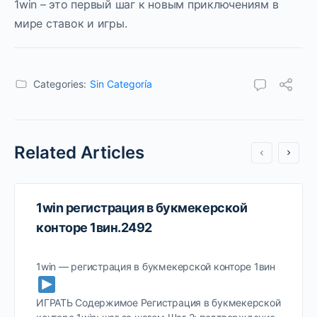
1win – это первый шаг к новым приключениям в
мире ставок и игры.
Categories:
Sin Categoría
Related Articles
1win регистрация в букмекерской
конторе 1вин.2492
1win — регистрация в букмекерской конторе 1вин
ИГРАТЬ Содержимое Регистрация в букмекерской