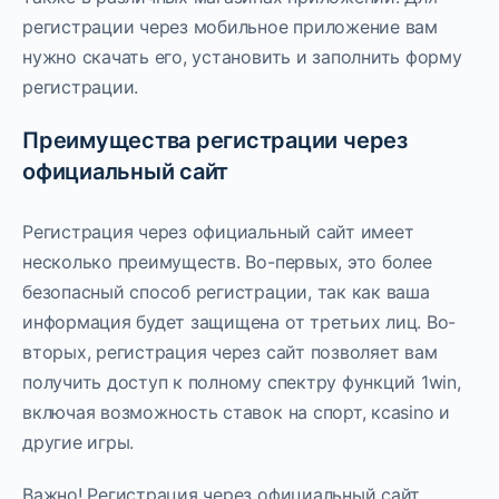
регистрации через мобильное приложение вам
нужно скачать его, установить и заполнить форму
регистрации.
Преимущества регистрации через
официальный сайт
Регистрация через официальный сайт имеет
несколько преимуществ. Во-первых, это более
безопасный способ регистрации, так как ваша
информация будет защищена от третьих лиц. Во-
вторых, регистрация через сайт позволяет вам
получить доступ к полному спектру функций 1win,
включая возможность ставок на спорт, кcasino и
другие игры.
Важно! Регистрация через официальный сайт