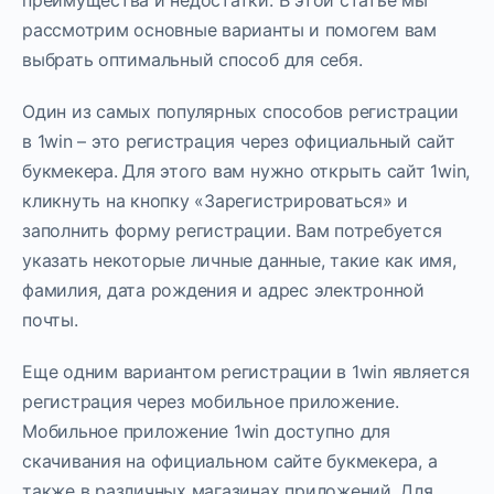
преимущества и недостатки. В этой статье мы
рассмотрим основные варианты и помогем вам
выбрать оптимальный способ для себя.
Один из самых популярных способов регистрации
в 1win – это регистрация через официальный сайт
букмекера. Для этого вам нужно открыть сайт 1win,
кликнуть на кнопку «Зарегистрироваться» и
заполнить форму регистрации. Вам потребуется
указать некоторые личные данные, такие как имя,
фамилия, дата рождения и адрес электронной
почты.
Еще одним вариантом регистрации в 1win является
регистрация через мобильное приложение.
Мобильное приложение 1win доступно для
скачивания на официальном сайте букмекера, а
также в различных магазинах приложений. Для