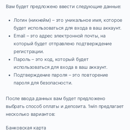
Вам будет предложено ввести следующие данные:
Логин (никнейм) – это уникальное имя, которое
будет использоваться для входа в ваш аккаунт.
Email – это адрес электронной почты, на
который будет отправлено подтверждение
регистрации.
Пароль – это код, который будет
использоваться для входа в ваш аккаунт.
Подтверждение пароля – это повторение
пароля для безопасности.
После ввода данных вам будет предложено
выбрать способ оплаты и депозита. 1win предлагает
несколько вариантов:
Банковская карта