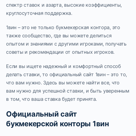
спектр ставок и азарта, высокие коэффициенты,
круглосуточная поддержка.
1вин – это не только букмекерская контора, это
также сообщество, где вы можете делиться
опытом и знаниями с другими игроками, получать
советы и рекомендации от опытных игроков.
Если вы ищете надежный и комфортный способ
делать ставки, то официальный сайт 1вин – это то,
что вам нужно. Здесь вы можете найти все, что
вам нужно для успешной ставки, и быть уверенным
в том, что ваша ставка будет принята.
Официальный сайт
букмекерской конторы 1вин