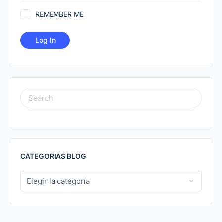
REMEMBER ME
SEARCH
FOR:
CATEGORIAS BLOG
CATEGORIAS
BLOG