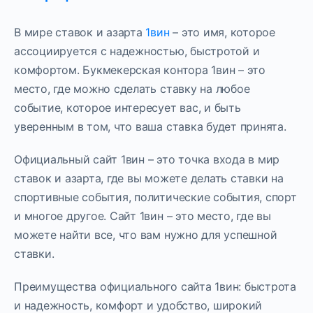
В мире ставок и азарта
1вин
– это имя, которое
ассоциируется с надежностью, быстротой и
комфортом. Букмекерская контора 1вин – это
место, где можно сделать ставку на любое
событие, которое интересует вас, и быть
уверенным в том, что ваша ставка будет принята.
Официальный сайт 1вин – это точка входа в мир
ставок и азарта, где вы можете делать ставки на
спортивные события, политические события, спорт
и многое другое. Сайт 1вин – это место, где вы
можете найти все, что вам нужно для успешной
ставки.
Преимущества официального сайта 1вин: быстрота
и надежность, комфорт и удобство, широкий