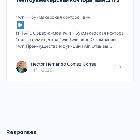
1win — букмекерская контора 1вин
ИГРАТЬ Содержимое 1win – Букмекерская контора
1вин Преимущества 1win 1win вход О компании
1win Преимущества и функции 1win Отзывы…
Hector Hernando Gomez Correa
0
14/11/2025
Responses