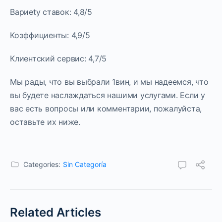
Вариety ставок: 4,8/5
Коэффициенты: 4,9/5
Клиентский сервис: 4,7/5
Мы рады, что вы выбрали 1вин, и мы надеемся, что
вы будете наслаждаться нашими услугами. Если у
вас есть вопросы или комментарии, пожалуйста,
оставьте их ниже.
Categories:
Sin Categoría
Related Articles