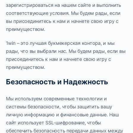
зарегистрироваться на нашем сайте и выполнить
соответствующие условия. Мы будем рады, если
вы присоединитесь к нам и начнете свою игру с
преимуществом.
1win – это лучшая букмекерская контора, и мы
рады, что вы выбрали нас. Мы будем рады, если вы
присоединитесь к нам и начнете свою игру с
преимуществом.
Безопасность и Надежность
Мы используем современные технологии и
системы безопасности, чтобы защитить вашу
личную информацию и финансовые данные. Наш
сайт использует SSL-шифрование, чтобы
обеспечить безопасность передачи данных между