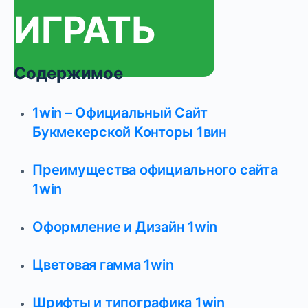
▶️
ИГРАТЬ
Содержимое
1win – Официальный Сайт
Букмекерской Конторы 1вин
Преимущества официального сайта
1win
Оформление и Дизайн 1win
Цветовая гамма 1win
Шрифты и типографика 1win