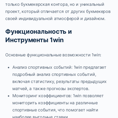
только букмекерская контора, но и уникальный
проект, который отличается от других букмекеров
своей индивидуальной атмосферой и дизайном.
Функциональность и
Инструменты 1win
Основные функциональные возможности 1win:
Анализ спортивных событий: 1win предлагает
подробный анализ спортивных событий,
включая статистику, результаты предыдущих
матчей, а также прогнозы экспертов.
Мониторинг коэффициентов: 1win позволяет
мониторить коэффициенты на различные
спортивные события, что помогает найти
наиболее выгодные ставки.