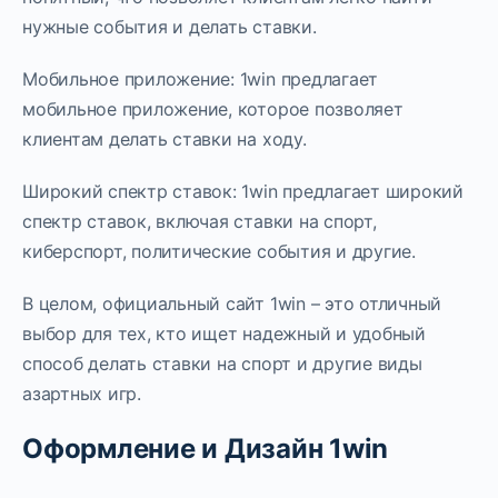
нужные события и делать ставки.
Мобильное приложение: 1win предлагает
мобильное приложение, которое позволяет
клиентам делать ставки на ходу.
Широкий спектр ставок: 1win предлагает широкий
спектр ставок, включая ставки на спорт,
киберспорт, политические события и другие.
В целом, официальный сайт 1win – это отличный
выбор для тех, кто ищет надежный и удобный
способ делать ставки на спорт и другие виды
азартных игр.
Оформление и Дизайн 1win