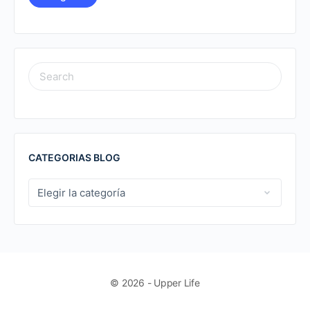
SEARCH
FOR:
CATEGORIAS BLOG
CATEGORIAS
BLOG
© 2026 - Upper Life