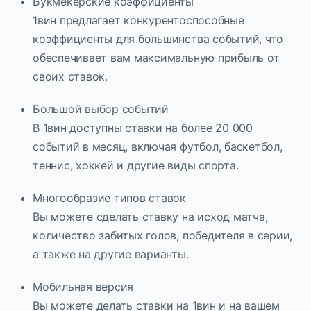
Букмекерские коэффициенты
1вин предлагает конкурентоспособные
коэффициенты для большинства событий, что
обеспечивает вам максимальную прибыль от
своих ставок.
Большой выбор событий
В 1вин доступны ставки на более 20 000
событий в месяц, включая футбол, баскетбол,
теннис, хоккей и другие виды спорта.
Многообразие типов ставок
Вы можете сделать ставку на исход матча,
количество забитых голов, победителя в серии,
а также на другие варианты.
Мобильная версия
Вы можете делать ставки на 1вин и на вашем