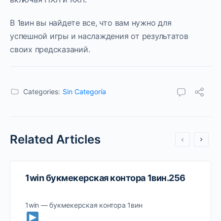
В 1вин вы найдете все, что вам нужно для
успешной игры и наслаждения от результатов
своих предсказаний.
Categories:
Sin Categoría
Related Articles
1win букмекерская контора 1вин.256
1win — букмекерская контора 1вин