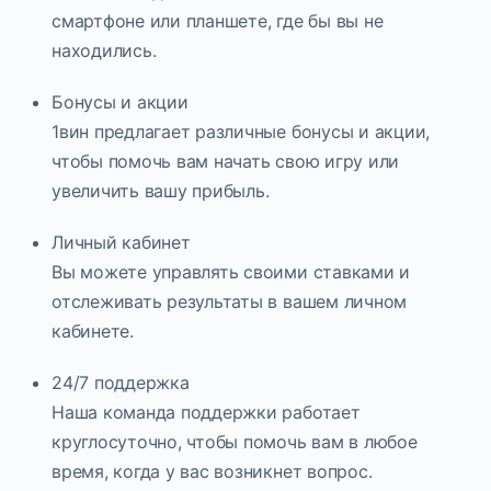
смартфоне или планшете, где бы вы не
находились.
Бонусы и акции
1вин предлагает различные бонусы и акции,
чтобы помочь вам начать свою игру или
увеличить вашу прибыль.
Личный кабинет
Вы можете управлять своими ставками и
отслеживать результаты в вашем личном
кабинете.
24/7 поддержка
Наша команда поддержки работает
круглосуточно, чтобы помочь вам в любое
время, когда у вас возникнет вопрос.