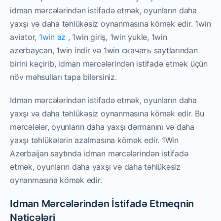
idman mərcələrindən istifadə etmək, oyunların daha
yaxşı və daha təhlükəsiz oynanmasına kömək edir. 1win
aviator,
1win az
, 1win giriş, 1win yukle, 1win
azerbaycan, 1win indir və 1win скачать saytlarından
birini keçirib, idman mərcələrindən istifadə etmək üçün
növ məhsulları tapa bilərsiniz.
Idman mərcələrindən istifadə etmək, oyunların daha
yaxşı və daha təhlükəsiz oynanmasına kömək edir. Bu
mərcələlər, oyunların daha yaxşı dərmanını və daha
yaxşı təhlükələrin azalmasına kömək edir. 1Win
Azerbaijan saytında idman mərcələrindən istifadə
etmək, oyunların daha yaxşı və daha təhlükəsiz
oynanmasına kömək edir.
Idman Mərcələrindən İstifadə Etmeqnin
Nəticələri