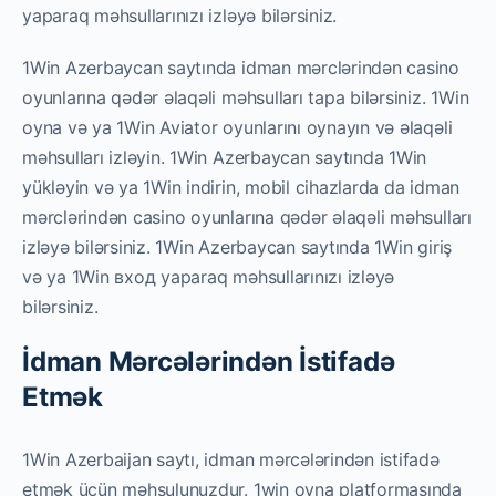
yaparaq məhsullarınızı izləyə bilərsiniz.
1Win Azerbaycan saytında idman mərclərindən casino
oyunlarına qədər əlaqəli məhsulları tapa bilərsiniz. 1Win
oyna və ya 1Win Aviator oyunlarını oynayın və əlaqəli
məhsulları izləyin. 1Win Azerbaycan saytında 1Win
yükləyin və ya 1Win indirin, mobil cihazlarda da idman
mərclərindən casino oyunlarına qədər əlaqəli məhsulları
izləyə bilərsiniz. 1Win Azerbaycan saytında 1Win giriş
və ya 1Win вход yaparaq məhsullarınızı izləyə
bilərsiniz.
İdman Mərcələrindən İstifadə
Etmək
1Win Azerbaijan saytı, idman mərcələrindən istifadə
etmək üçün məhsulunuzdur. 1win oyna platformasında