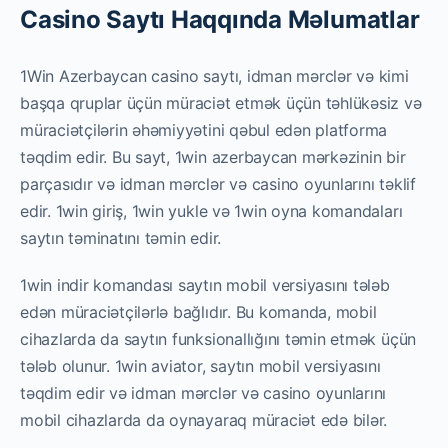
Casino Saytı Haqqında Məlumatlar
1Win Azerbaycan casino saytı, idman mərclər və kimi
başqa qruplar üçün müraciət etmək üçün təhlükəsiz və
müraciətçilərin əhəmiyyətini qəbul edən platforma
təqdim edir. Bu sayt, 1win azerbaycan mərkəzinin bir
parçasıdır və idman mərclər və casino oyunlarını təklif
edir. 1win giriş, 1win yukle və 1win oyna komandaları
saytın təminatını təmin edir.
1win indir komandası saytın mobil versiyasını tələb
edən müraciətçilərlə bağlıdır. Bu komanda, mobil
cihazlarda da saytın funksionallığını təmin etmək üçün
tələb olunur. 1win aviator, saytın mobil versiyasını
təqdim edir və idman mərclər və casino oyunlarını
mobil cihazlarda da oynayaraq müraciət edə bilər.