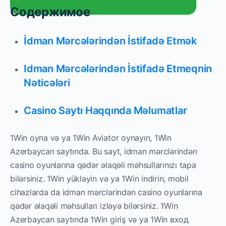
Содержимое
İdman Mərcələrindən İstifadə Etmək
Idman Mərcələrindən İstifadə Etmeqnin
Nəticələri
Casino Saytı Haqqında Məlumatlar
1Win oyna və ya 1Win Aviator oynayın, 1Win
Azerbaycan saytında. Bu sayt, idman mərclərindən
casino oyunlarına qədər əlaqəli məhsullarınızı tapa
bilərsiniz. 1Win yükləyin və ya 1Win indirin, mobil
cihazlarda da idman mərclərindən casino oyunlarına
qədər əlaqəli məhsulları izləyə bilərsiniz. 1Win
Azerbaycan saytında 1Win giriş və ya 1Win вход