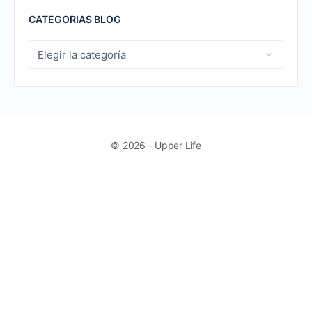
CATEGORIAS BLOG
CATEGORIAS
BLOG
© 2026 - Upper Life