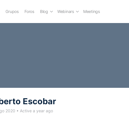
Grupos
Foros
Blog
Webinars
Meetings
berto Escobar
Ago 2020
•
Active a year ago