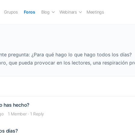
Grupos
Foros
Blog
Webinars
Meetings
ente pregunta: ¿Para qué hago lo que hago todos los días?
ro, que pueda provocar en los lectores, una respiración pro
no has hecho?
go
1 Member
·
1 Reply
os días?