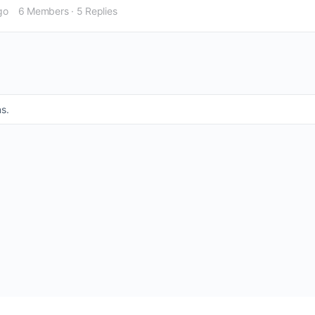
go
6 Members
·
5 Replies
s.