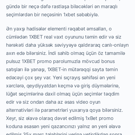
gündə bir neçə dəfə rastlaşa biləcəkləri ən maraqlı
seçimlərdən bir neçəsinin 1xbet səbəbiylə.
Ən yaxşı hadisələr elementi rəqabət əmsalları, o
cümlədən 1XBET real vaxt oyununu təmin edir və siz
hərəkəti daha yüksək səviyyəyə qaldıraraq canlı-onlayn
axın edə bilərsiniz. İndi sahib olmaq üçün öz tamamilə
pulsuz 1XBET promo parolumuzla mövcud bonus
satışları ilə yanaşı, 1XBET-in mütərəqqi sayta təmin
edəcəyi çox şey var. Yeni sıçrayış səhifəsi ən yeni
xərclərə, qeydiyyatdan keçmə və giriş düymələrinə,
lüğət seçimlərinə daxil olmaq üçün seçimlər təqdim
edir və siz ondan daha az əsas video oyun
alternativləri ilə parametrləri yuxarıya qoya bilərsiniz.
Xeyr, siz əlavə olaraq dəvət edilmiş 1xBet promo
koduna əsasən yeni qazancınızı yalnız ən yeni əlavə
edilmiş 35x mərc tələblərini yerinə yetirdikdən sonra