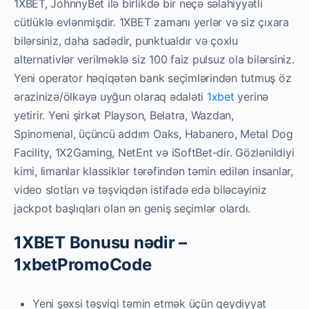
1XBET, JohnnyBet ilə birlikdə bir neçə səlahiyyətli
cütlüklə evlənmişdir. 1XBET zamanı yerlər və siz çıxara
bilərsiniz, daha sadədir, punktualdır və çoxlu
alternativlər verilməklə siz 100 faiz pulsuz ola bilərsiniz.
Yeni operator həqiqətən bank seçimlərindən tutmuş öz
ərazinizə/ölkəyə uyğun olaraq ədaləti
1xbet
yerinə
yetirir. Yeni şirkət Playson, Belatra, Wazdan,
Spinomenal, üçüncü addım Oaks, Habanero, Metal Dog
Facility, 1X2Gaming, NetEnt və iSoftBet-dir. Gözlənildiyi
kimi, limanlar klassiklər tərəfindən təmin edilən insanlar,
video slotları və təşviqdən istifadə edə biləcəyiniz
jackpot başlıqları olan ən geniş seçimlər olardı.
1XBET Bonusu nədir –
1xbetPromoCode
Yeni şəxsi təşviqi təmin etmək üçün qeydiyyat