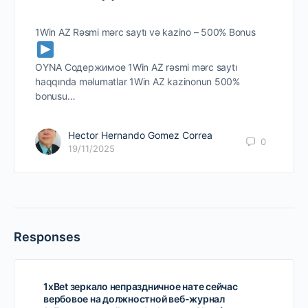
1Win AZ Rəsmi mərc saytı və kazino – 500% Bonus
OYNA Содержимое 1Win AZ rəsmi mərc saytı
haqqında məlumatlar 1Win AZ kazinonun 500%
bonusu…
Hector Hernando Gomez Correa
0
19/11/2025
Responses
1xBet зеркало непраздничное нате сейчас
вербовое на должностной веб-журнал