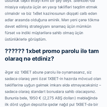
üstünlük təşkil etdiyi kimi bir şey deyil. Silentbet-də
missiya valyuta üçün ən yaxşı təklifləri təqdim etmək
olmalıdır və biz 1xBet kazinosunun diqqəti cəlb edən
adlar arasında olduğuna əminik. Mən yeni çənə tökmə
dəvət edilmiş strategiyanı sınamaq üçün mümkün
fürsət və indiki müştərilərə sahib olmaq üçün
üstünlüklərlə görüşdüm.
?????? 1xbet promo parolu ilə tam
olaraq nə etdiniz?
Əgər siz 1XBET abunə parolu ilə oynamasanız, siz
sadəcə olaraq yeni özəl 1XBET-in hazırda mövcud olan
təkliflərinə uyğun gəlmək imkanı əldə etməyəcəksiniz –
sadəcə olaraq standart bonuslara sahib olacaqsınız.
Bununla belə, 1950 € (2,275 ABŞ dolları) məbləğində
ilk dörd uyğun depozitə qədər nağd pul 1XBET-də bir