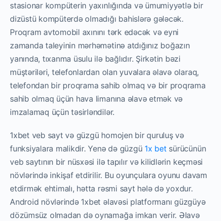
stasionar kompüterin yaxınlığında və ümumiyyətlə bir
dizüstü kompüterdə olmadığı bahislərə gələcək.
Proqram avtomobil axınını tərk edəcək və eyni
zamanda taleyinin mərhəmətinə atdığınız boğazın
yanında, tıxanma üsulu ilə bağlıdır. Şirkətin bəzi
müştəriləri, telefonlardan olan yuvalara əlavə olaraq,
telefondan bir proqrama sahib olmaq və bir proqrama
sahib olmaq üçün hava limanına əlavə etmək və
imzalamaq üçün təsirləndilər.
1xbet veb sayt və güzgü homojen bir quruluş və
funksiyalara malikdir. Yenə də güzgü
1x bet
sürücünün
veb saytının bir nüsxəsi ilə tapılır və kilidlərin keçməsi
növlərində inkişaf etdirilir. Bu oyunçulara oyunu davam
etdirmək ehtimalı, hətta rəsmi sayt hələ də yoxdur.
Android növlərində 1xbet əlavəsi platformanı güzgüyə
dözümsüz olmadan də oynamağa imkan verir. Əlavə