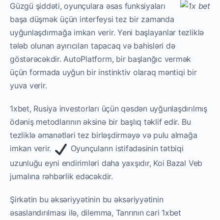
Güzgü şiddəti, oyunçulara əsas funksiyaları
başa düşmək üçün interfeysi tez bir zamanda
uyğunlaşdırmağa imkan verir. Yeni başlayanlar tezliklə
tələb olunan ayırıcıları tapacaq və bahisləri də
göstərəcəkdir. AutoPlatform, bir başlanğıc vermək
üçün formada uyğun bir instinktiv olaraq məntiqi bir
yuva verir.
1xbet, Rusiya investorları üçün qəsdən uyğunlaşdırılmış
ödəniş metodlarının əksinə bir başlıq təklif edir. Bu
tezliklə əmanətləri tez birləşdirməyə və pulu almağa
imkan verir.
Oyunçuların istifadəsinin tətbiqi
uzunluğu eyni endirimləri daha yaxşıdır, Koi Bazal Veb
jurnalına rəhbərlik edəcəkdir.
Şirkətin bu əksəriyyətinin bu əksəriyyətinin
əsaslandırılması ilə, dilemma, Tanrının cari 1xbet