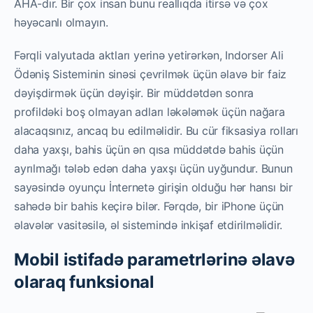
AHA-dır. Bir çox insan bunu reallıqda itirsə və çox
həyəcanlı olmayın.
Fərqli valyutada aktları yerinə yetirərkən, Indorser Ali
Ödəniş Sisteminin sinəsi çevrilmək üçün əlavə bir faiz
dəyişdirmək üçün dəyişir. Bir müddətdən sonra
profildəki boş olmayan adları ləkələmək üçün nağara
alacaqsınız, ancaq bu edilməlidir. Bu cür fiksasiya rolları
daha yaxşı, bahis üçün ən qısa müddətdə bahis üçün
ayrılmağı tələb edən daha yaxşı üçün uyğundur. Bunun
sayəsində oyunçu İnternetə girişin olduğu hər hansı bir
sahədə bir bahis keçirə bilər. Fərqdə, bir iPhone üçün
əlavələr vasitəsilə, əl sistemində inkişaf etdirilməlidir.
Mobil istifadə parametrlərinə əlavə
olaraq funksional