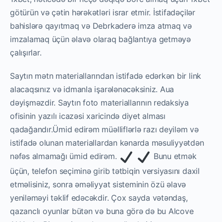
götürün və çətin hərəkətləri israr etmir. İstifadəçilər
bahislərə qayıtmaq və Debrkaderə imza atmaq və
imzalamaq üçün əlavə olaraq bağlantıya getməyə
çalışırlar.
Saytın mətn materiallarından istifadə edərkən bir link
alacaqsınız və idmanla işarələnəcəksiniz. Aua
dəyişməzdir. Saytın foto materiallarının redaksiya
ofisinin yazılı icazəsi xaricində diyet alması
qadağandır.Ümid edirəm müəlliflərlə razı deyiləm və
istifadə olunan materiallardan kənarda məsuliyyətdən
nəfəs almamağı ümid edirəm.
Bunu etmək
üçün, telefon seçiminə girib tətbiqin versiyasını daxil
etməlisiniz, sonra əməliyyat sisteminin özü əlavə
yeniləməyi təklif edəcəkdir. Çox sayda vətəndaş,
qazanclı oyunlar bütən və buna görə də bu Alcove