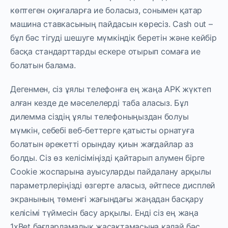
көптеген оқиғаларға ие боласыз, сонымен қатар
машина ставкасының пайдасын көресіз.
Cash out –
бұл бәс тігуді шешуге мүмкіндік беретін және кейбір
басқа стандарттарды ескере отырып сомаға ие
болатын балама.
Дегенмен, сіз ұялы телефонға ең жаңа APK жүктеп
алған кезде де мәселелерді таба аласыз. Бұл
дилемма сіздің ұялы телефоныңыздан болуы
мүмкін, себебі веб-беттерге қатысты орнатуға
болатын әрекетті орындау қиын жағдайлар аз
болды. Сіз өз келісіміңізді қайтарып алумен бірге
Cookie жоспарына ауысуларды пайдалану арқылы
параметрлеріңізді өзгерте аласыз, әйтпесе дисплей
экранының төменгі жағындағы жаңадан басқару
келісімі түймесін басу арқылы. Енді сіз ең жаңа
1xBet бағдарламалық жасақтамасына қалай бәс