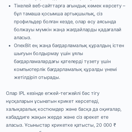
Тікелей веб-сайттарға ағындық көмек көрсету –
бұл тамаша қосымша артықшылық, сіз
профильдер болған кезде, олар өсу аясында
болжауы мүмкін жаңа жағдайларды қадағалай
аласыз.
OnexBit ең жаңа бағдарламалық құралдың істен
шығуын болдырмау үшін ұялы
бағдарламалардағы қателерді түзету үшін
компьютерлік бағдарламалық құралды үнемі
жетілдіріп отырады.
Олар IPL кезінде егжей-тегжейлі бәс тігу
нұсқаларын ұсынатын крикет көрсетеді,
халықаралық костюмдер және басқа да оқиғалар,
кабаддиге жақын жерде және сіз әрекет ете
аласыз. Ұсыныстар крикетке қатысты, 20 000 ₹