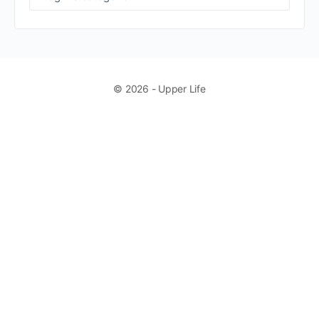
BLOG
© 2026 - Upper Life