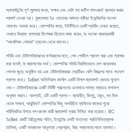
অ্যাকাউন্টের পূর্ণ সুরক্ষার জন্য, অক্ষর এবং ডেটা সহ জটিল পাসওয়ার্ড ব্যবহার করার
পরামর্শ দেওয়া হয়। বুকমেকার 1x নেডোবর আসন্ন ক্রীড়া ইভেন্টগুলির অনেক
ঘোষণাও অফার করে। কোম্পানির জন্য, ইউটিউবে একটি স্বাধীন দেবতা রয়েছে,
যেখানে বিখ্যাত ব্লগাররা বিশেষজ্ঞ হিসেবে কাজ করেন, যা অনেক ব্যবহারকারী
"আলালিকা সোকার" চ্যানেল থেকে জানেন।
লটারি এবং টোটালাইজারদের কর্ণধারদের মতে, গেম পোর্টালে প্রবেশ করা এবং স্বাক্ষর
করা যথেষ্ট, যা জ্বালানোর অর্থ। কোম্পানির লটারি নিয়মিতভাবে বেশ কয়েকবার
গোলক জুড়ে অনুষ্ঠিত হয় এবং টোটালাইজাররা দেড়টিরও বেশি বিকল্পের সাথে সংযোগ
স্থাপন করে। 1xBet অফিসিয়াল জার্নাল একটি বিশাল জ্যাকপট জেতার সুযোগ
দেয় – টোটালাইজারের একটি নির্দিষ্ট প্রচলনের একেবারে সমস্ত ম্যাচের ফলাফল
অনুমান করবে। অবশ্যই, এটি একটি প্রশ্ন – ব্যথাহীন, কিন্তু, তবুও, সব দিক
থেকে সম্ভব, আয়ুষ্কি? কোম্পানির কিছু অপরিচিত ব্যক্তির কাজের পুরো
পরিস্থিতির উপরে দশ-রুবেল জয়ী জ্যাকপট দ্বারা নিশ্চিত করা হয়েছে। BC
1xBet একটি বৈচিত্র্যময় লাইন, ইভেন্টের একটি অত্যন্ত প্রতিনিধিত্বমূলক
তালিকা, একটি লাভজনক আনুগত্য প্রোগ্রাম, উচ্চ সম্ভাবনার সাথে আলাদা।