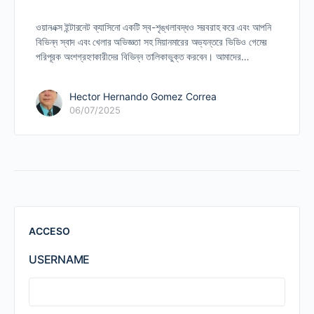
ওয়ানএক্স ইন্টারনেট ক্যাসিনো একটি স্ব-শৃঙ্খলাবদ্ধও সরবরাহ করে এবং আপনি
বিভিন্ন স্বাদ এবং খেলার অভিজ্ঞতা সহ মিয়ানমারের অভ্যন্তরে ভিডিও গেমের
পরিপূরক অংশগ্রহণকারীদের বিভিন্ন তালিকাভুক্ত করবেন। আমাদের…
Hector Hernando Gomez Correa
06/07/2025
ACCESO
USERNAME