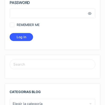
PASSWORD
REMEMBER ME
SEARCH
FOR:
CATEGORIAS BLOG
CATEGORIAS