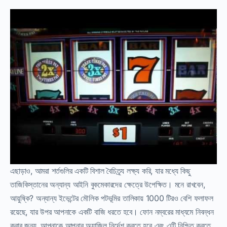
এছাড়াও, আমরা শর্তগুলির একটি বিশাল বৈচিত্র্য লক্ষ্য করি, যার মধ্যে কিছু
তাজিকিস্তানের অন্যান্য আইনি বুকমেকারদের ক্ষেত্রে উপেক্ষিত। মনে রাখবেন,
আয়ুষ্কি? অন্যান্য ইভেন্টের মৌলিক পটভূমির তালিকায় 1000 টিরও বেশি ফলাফল
রয়েছে, যার উপর আপনাকে একটি বাজি ধরতে হবে। ফোন নম্বরের মাধ্যমে নিবন্ধন
করার জন্য, আপনাকে আপনার অ্যাজিল নির্দেশ করতে হবে এবং এটি নিশ্চিত করতে