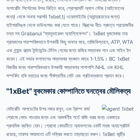
অপারেটিং সিস্টেমের উপর ভিত্তি করে, প্রোগ্রামটি অ্যাপ স্টোর (আইফোনের
জন্য) থেকে অথবা সরাসরি 1xbet.tj ওয়েবসাইটের (অ্যান্ড্রয়েডের জন্য)
হাইপারলিঙ্ক থেকে ডাউনলোড করা যেতে পারে। স্ক্রিনের নীচে প্রদত্ত প্রয়োজনীয়
তথ্য সহ Grabanul "ম্যানুভারেবল অ্যাপ্লিকেশন"। 1xBet বুকমেকার তার
গ্রাহকদের পারস্পরিকভাবে উপকারী কিছু অফার করে, তাজিকিস্তানে, ATP, WTA
এবং গ্র্যান্ড স্ল্যাম টুর্নামেন্টের টেনিস গেমের জন্য বাজির সম্ভাবনা পান এবং সাইন ইন
করেন। এই সভার ফলাফলের সম্ভাবনার ব্যবধান মাত্র 1-1.5%। BC 1xBet
বিজয়ীর জন্য পারস্পরিকভাবে উপকারী সম্ভাবনার পাশাপাশি NHL এবং KHL
সম্পর্কিত হকি ম্যাচের জন্য শীর্ষস্থানীয় মোট এবং প্রতিবন্ধকতা প্রদান করে।
"1xBet" বুকমেকার কোম্পানিতে ঘনত্বের মৌলিকত্ব
মেটারেটিং আপডেটের উপর নজর রাখুন, এবং ট্রাম্প কার্ড
প্রোমো কোড পাওয়ার জন্য এবং আকর্ষণীয় শর্তে বাজি ধরার জন্য একমাত্র
প্রাথমিক ব্যক্তি হোন। প্রোমো কোডটিতে অ্যাকশনের একটি সহজ অ্যাগ্রোটার্ম
রয়েছে, তারপর সময়মতো এটি সক্রিয় করতে তাড়াহুড়ো করুন। 1xBet কান্ট্রি