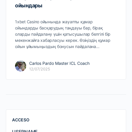
ойындары
1xbet Casino ойынында жауапты құмар
ойындарды басқарудың таңдауы бар, бірақ
оларды пайдалану үшін қатысушылар белгілі бір
мекенжайға хабарласуы керек. Өзіңіздің құмар
ойын ұйымыңыздың бонусын пайдалана…
Carlos Pardo Master ICL Coach
12/07/2025
ACCESO
USERNAME