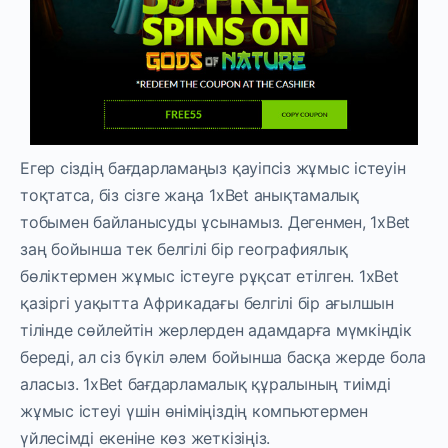
Егер сіздің бағдарламаңыз қауіпсіз жұмыс істеуін
тоқтатса, біз сізге жаңа 1xBet анықтамалық
тобымен байланысуды ұсынамыз. Дегенмен, 1xBet
заң бойынша тек белгілі бір географиялық
бөліктермен жұмыс істеуге рұқсат етілген. 1xBet
қазіргі уақытта Африкадағы белгілі бір ағылшын
тілінде сөйлейтін жерлерден адамдарға мүмкіндік
береді, ал сіз бүкіл әлем бойынша басқа жерде бола
аласыз. 1xBet бағдарламалық құралының тиімді
жұмыс істеуі үшін өніміңіздің компьютермен
үйлесімді екеніне көз жеткізіңіз.