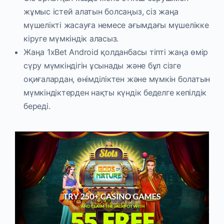
жұмыс істей алатын болсаңыз, сіз жаңа
мүшелікті жасауға немесе ағымдағы мүшелікке
кіруге мүмкіндік аласыз.
Жаңа 1xBet Android қолданбасы тіпті жаңа өмір
сүру мүмкіндігін ұсынады және бұл сізге
оқиғалардан, өнімділіктен және мүмкін болатын
мүмкіндіктерден нақты күндік беделге кепілдік
береді.