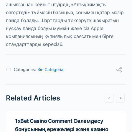
ашылғаннан кейін тінтуірдің «Ұлты/аймақты
өзгертеді» түймесін басыңыз, сонымен қатар мәзір
пайда болады. Шарттарды тексеруге шақыратын
нұсқау пайда болуы мүмкін және сіз Apple
компаниясының құпиялылық саясатымен бірге
стандарттарды көресіз6.
Categories:
Sin Categoría
Related Articles
1xBet Casino Comment Сәлемдесу
бонусының ережелері және казино