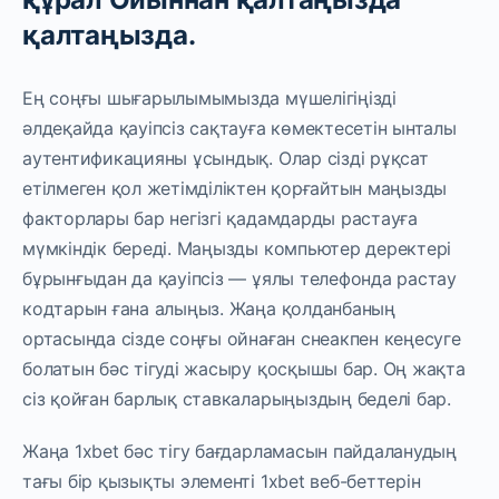
қалтаңызда.
Ең соңғы шығарылымымызда мүшелігіңізді
әлдеқайда қауіпсіз сақтауға көмектесетін ынталы
аутентификацияны ұсындық. Олар сізді рұқсат
етілмеген қол жетімділіктен қорғайтын маңызды
факторлары бар негізгі қадамдарды растауға
мүмкіндік береді. Маңызды компьютер деректері
бұрынғыдан да қауіпсіз — ұялы телефонда растау
кодтарын ғана алыңыз. Жаңа қолданбаның
ортасында сізде соңғы ойнаған снеакпен кеңесуге
болатын бәс тігуді жасыру қосқышы бар. Оң жақта
сіз қойған барлық ставкаларыңыздың беделі бар.
Жаңа 1xbet бәс тігу бағдарламасын пайдаланудың
тағы бір қызықты элементі 1xbet веб-беттерін