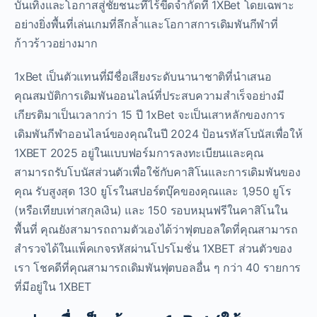
บันเทิงและโอกาสสู่ชัยชนะที่ไร้ขีดจำกัดที่ 1XBet โดยเฉพาะ
อย่างยิ่งพื้นที่เล่นเกมที่ลึกล้ำและโอกาสการเดิมพันกีฬาที่
ก้าวร้าวอย่างมาก
1xBet เป็นตัวแทนที่มีชื่อเสียงระดับนานาชาติที่นำเสนอ
คุณสมบัติการเดิมพันออนไลน์ที่ประสบความสำเร็จอย่างมี
เกียรติมาเป็นเวลากว่า 15 ปี 1xBet จะเป็นเสาหลักของการ
เดิมพันกีฬาออนไลน์ของคุณในปี 2024 ป้อนรหัสโบนัสเพื่อให้
1XBET 2025 อยู่ในแบบฟอร์มการลงทะเบียนและคุณ
สามารถรับโบนัสส่วนตัวเพื่อใช้กับคาสิโนและการเดิมพันของ
คุณ รับสูงสุด 130 ยูโรในสปอร์ตบุ๊คของคุณและ 1,950 ยูโร
(หรือเทียบเท่าสกุลเงิน) และ 150 รอบหมุนฟรีในคาสิโนใน
พื้นที่ คุณยังสามารถถามตัวเองได้ว่าฟุตบอลใดที่คุณสามารถ
สำรวจได้ในแพ็คเกจรหัสผ่านโปรโมชั่น 1XBET ส่วนตัวของ
เรา โชคดีที่คุณสามารถเดิมพันฟุตบอลอื่น ๆ กว่า 40 รายการ
ที่มีอยู่ใน 1XBET