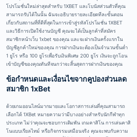
โปรโมชั่นใหม่ล่าสุดสำหรับ 1XBET และโบนัสส่วนตัวที่คุณ
สามารถรับได้ในนั้น ฉันจะอธิบายรายละเอียดทีละขั้นตอน
เกี่ยวกับสถานที่ที่ดีที่สุดในการเข้าสู่รหัสโปรโมชั่น 1XBET
และวิธีการเปิดใช้งานบัญชี คุณจะได้เป็นลูกค้าที่สมัคร
สมาชิกหน้าเว็บ 1xbet ของคุณ และจะฝากเงินครั้งแรกใน
บัญชีลูกค้าใหม่ของคุณ การฝากเงินจะต้องเป็นจำนวนขั้นต่ำ
1 ยูโร หรือ 100 ยูโรเพื่อรับเงินพิเศษ 200 ยูโร เงินจะถูกโอน
เข้าบัญชีของคุณทันทีจนกว่าจะสิ้นสุดการฝากเงินของคุณ
ข้อกำหนดและเงื่อนไขจากคูปองส่วนลด
สมาชิก 1xBet
ด้วยเกมออนไลน์มากมายและโอกาสการเล่นที่คุณสามารถ
เลือกได้ 1XBet หมายความว่ามีบางอย่างสำหรับนักกีฬาทุก
ประเภท ไม่ว่าคุณจะชอบการเดิมพัน เกมคาสิโน การเล่นคาสิ
โนแบบเรียลไทม์ หรือกิจกรรมเสมือนจริง คุณจะพบกับความ