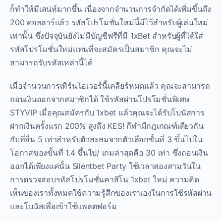
ก็ทำให้มีเสน่ห์มากขึ้น เนื่องจากจำนวนการจำกัดได้เพิ่มขึ้นถึง
200 ดอลลาร์แล้ว รหัสโปรโมชั่นใหม่นี้มีไว้สำหรับผู้เล่นใหม่
เท่านั้น ซึ่งปัจจุบันยังไม่มีบัญชีฟรีที่มี 1xBet สำหรับผู้ที่ได้ใส่
รหัสโปรโมชั่นใหม่แทนที่จะสมัครเป็นสมาชิก คุณจะไม่
สามารถรับรหัสเหล่านี้ได้
เมื่อจำนวนการเทิร์นโอเวอร์นี้เคลียร์หมดแล้ว คุณจะสามารถ
ถอนเงินออกจากสมาชิกได้ ใช้รหัสผ่านโปรโมชั่นพิเศษ
STYVIP เมื่อคุณสมัครกับ 1xbet แล้วคุณจะได้รับโบนัสการ
ฝากเงินครั้งแรก 200% สูงถึง KES! กีฬามีกฎเกณฑ์เดียวกัน
กับที่อื่น 5 เท่าสำหรับตัวสะสมจากตัวเลือกขั้นที่ 3 ขึ้นไปใน
โอกาสของขั้นที่ 1.4 ขึ้นไป/ เกมล่าสุดคือ 30 เท่า ซึ่งถอนเงิน
ออกได้เพียงแค่นั้น Silentbet Party ใช้เวลาสองสามวันใน
การตรวจสอบรหัสโปรโมชั่นคาสิโน 1xbet ใหม่ ความคิด
เห็นของเราทั้งหมดใช้ความรู้สึกของเราเองในการใช้รหัสผ่าน
และโบนัสเพื่อเข้าใช้แพลตฟอร์ม