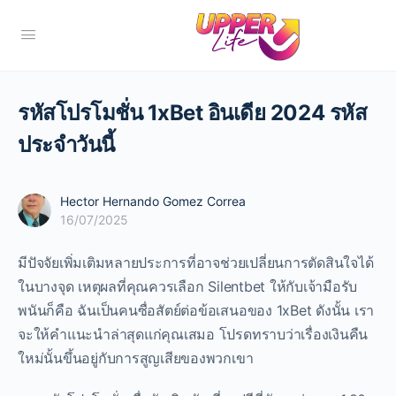
รหัสโปรโมชั่น 1xBet อินเดีย 2024 รหัส
ประจำวันนี้
Hector Hernando Gomez Correa
16/07/2025
มีปัจจัยเพิ่มเติมหลายประการที่อาจช่วยเปลี่ยนการตัดสินใจได้
ในบางจุด เหตุผลที่คุณควรเลือก Silentbet ให้กับเจ้ามือรับ
พนันก็คือ ฉันเป็นคนซื่อสัตย์ต่อข้อเสนอของ 1xBet ดังนั้น เรา
จะให้คำแนะนำล่าสุดแก่คุณเสมอ โปรดทราบว่าเรื่องเงินคืน
ใหม่นั้นขึ้นอยู่กับการสูญเสียของพวกเขา