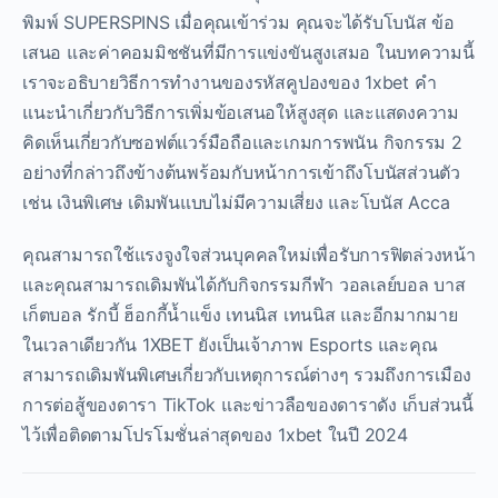
พิมพ์ SUPERSPINS เมื่อคุณเข้าร่วม คุณจะได้รับโบนัส ข้อ
เสนอ และค่าคอมมิชชันที่มีการแข่งขันสูงเสมอ ในบทความนี้
เราจะอธิบายวิธีการทำงานของรหัสคูปองของ 1xbet คำ
แนะนำเกี่ยวกับวิธีการเพิ่มข้อเสนอให้สูงสุด และแสดงความ
คิดเห็นเกี่ยวกับซอฟต์แวร์มือถือและเกมการพนัน กิจกรรม 2
อย่างที่กล่าวถึงข้างต้นพร้อมกับหน้าการเข้าถึงโบนัสส่วนตัว
เช่น เงินพิเศษ เดิมพันแบบไม่มีความเสี่ยง และโบนัส Acca
คุณสามารถใช้แรงจูงใจส่วนบุคคลใหม่เพื่อรับการฟิตล่วงหน้า
และคุณสามารถเดิมพันได้กับกิจกรรมกีฬา วอลเลย์บอล บาส
เก็ตบอล รักบี้ ฮ็อกกี้น้ำแข็ง เทนนิส เทนนิส และอีกมากมาย
ในเวลาเดียวกัน 1XBET ยังเป็นเจ้าภาพ Esports และคุณ
สามารถเดิมพันพิเศษเกี่ยวกับเหตุการณ์ต่างๆ รวมถึงการเมือง
การต่อสู้ของดารา TikTok และข่าวลือของดาราดัง เก็บส่วนนี้
ไว้เพื่อติดตามโปรโมชั่นล่าสุดของ 1xbet ในปี 2024