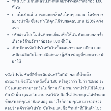
รหัสโปรโมชั่นเพื่อรับเดิมพันเดี่ยวฟรีที่อัตราต่อรอง 1.80
ขึ้นไป
ภายในส่วนนี้ เราจะแยกเคล็ดลับใหม่ๆ ออกมาให้จัดการ
อย่างน่าทึ่ง ซึ่งจะทำให้คุณได้รับผลตอบแทน 120% ครั้ง
แรก
รหัสผ่านโปรโมชั่นที่ยอดเยี่ยมเพื่อให้เดิมพันเบสบอลครั้ง
เดียวฟรีด้วยอัตราต่อรอง 1.80 ขึ้นไป
เพียงป้อนรหัสโปรโมชั่นในขั้นตอนการลงทะเบียน และ
เพลิดเพลินกับโอกาสพิเศษและผู้เชี่ยวชาญที่พวกเขาจะนำ
มาให้
รหัสโปรโมชั่นที่ดีที่จะเดิมพันฟรีในกีฬาฮอกกี้น้ำแข็ง
eSports ซึ่งมีโอกาสถึงขั้น 1.80 หรือสูงกว่า ไม่ว่า 1xBet จะ
มีข้อเสนอมากมายหรือไม่ก็ตาม ก็ไม่สามารถนำไปใช้ได้เช่น
กัน ดังนั้น คุณจะไม่สามารถใช้โบนัสอื่นได้หากคุณไม่ทำตาม
ข้อเสนอที่คุณกำลังเล่นอยู่ อย่างไรก็ตาม คุณสามารถตรวจ
สอบร้านค้ารหัสโปรโมชั่นใหม่และซื้อร้านค้าที่มีสินค้าโปร