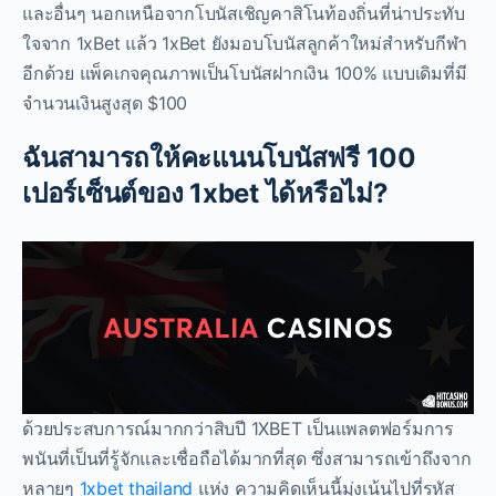
และอื่นๆ นอกเหนือจากโบนัสเชิญคาสิโนท้องถิ่นที่น่าประทับ
ใจจาก 1xBet แล้ว 1xBet ยังมอบโบนัสลูกค้าใหม่สำหรับกีฬา
อีกด้วย แพ็คเกจคุณภาพเป็นโบนัสฝากเงิน 100% แบบเดิมที่มี
จำนวนเงินสูงสุด $100
ฉันสามารถให้คะแนนโบนัสฟรี 100
เปอร์เซ็นต์ของ 1xbet ได้หรือไม่?
ด้วยประสบการณ์มากกว่าสิบปี 1XBET เป็นแพลตฟอร์มการ
พนันที่เป็นที่รู้จักและเชื่อถือได้มากที่สุด ซึ่งสามารถเข้าถึงจาก
หลายๆ
1xbet thailand
แห่ง ความคิดเห็นนี้มุ่งเน้นไปที่รหัส