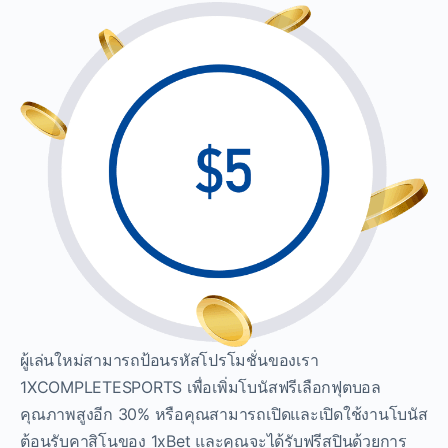
ผู้เล่นใหม่สามารถป้อนรหัสโปรโมชั่นของเรา
1XCOMPLETESPORTS เพื่อเพิ่มโบนัสฟรีเลือกฟุตบอล
คุณภาพสูงอีก 30% หรือคุณสามารถเปิดและเปิดใช้งานโบนัส
ต้อนรับคาสิโนของ 1xBet และคุณจะได้รับฟรีสปินด้วยการ