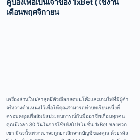
คูปองเพื่อเป็นเจ้าของ 1xBet (ใช้งาน
เดือนพฤศจิกายน
เครื่องส่วนใหม่ล่าสุดมีตัวเลือกสดบนโต๊ะและเกมไพ่ที่มีผู้ค้า
จริงวางตำแหน่งไว้เพื่อให้คุณสามารถทำบทเรียนหนึ่งที่
ครอบคลุมเพื่อสัมผัสประสบการณ์กับมืออาชีพเกือบทุกคน
คุณมีเวลา 30 วันในการใช้รหัสโปรโมชั่น 1xBet ของพวก
เขา มิฉะนั้นพวกเขาจะถูกยกเลิกจากบัญชีของคุณ ด้วยรหัส