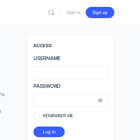
Sign in
Sign up
ACCESO
USERNAME
PASSWORD
го
я
REMEMBER ME