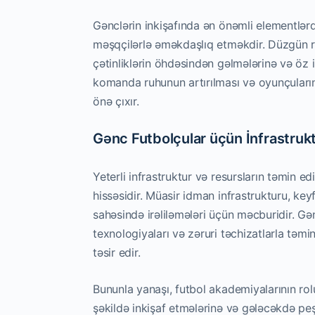
Gənclərin inkişafında ən önəmli elementlərdə
məşqçilərlə əməkdaşlıq etməkdir. Düzgün rə
çətinliklərin öhdəsindən gəlmələrinə və öz 
komanda ruhunun artırılması və oyunçuların 
önə çıxır.
Gənc Futbolçular üçün İnfrastrukt
Yeterli infrastruktur və resursların təmin e
hissəsidir. Müasir idman infrastrukturu, keyf
sahəsində irəliləmələri üçün məcburidir. Gə
texnologiyaları və zəruri təchizatlarla təmi
təsir edir.
Bununla yanaşı, futbol akademiyalarının rol
şəkildə inkişaf etmələrinə və gələcəkdə pe