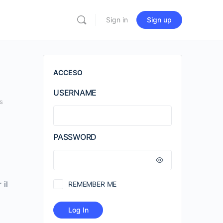
Sign in
Sign up
ACCESO
USERNAME
s
PASSWORD
 il
REMEMBER ME