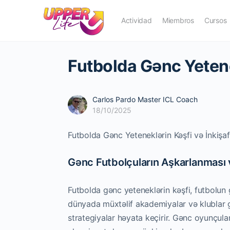
Actividad
Miembros
Cursos
Futbolda Gənc Yetenek
Carlos Pardo Master ICL Coach
18/10/2025
Futbolda Gənc Yeteneklərin Kəşfi və İnkişaf
Gənc Futbolçuların Aşkarlanması
Futbolda gənc yeteneklərin kəşfi, futbolun 
dünyada müxtəlif akademiyalar və klublar 
strategiyalar həyata keçirir. Gənc oyunçul