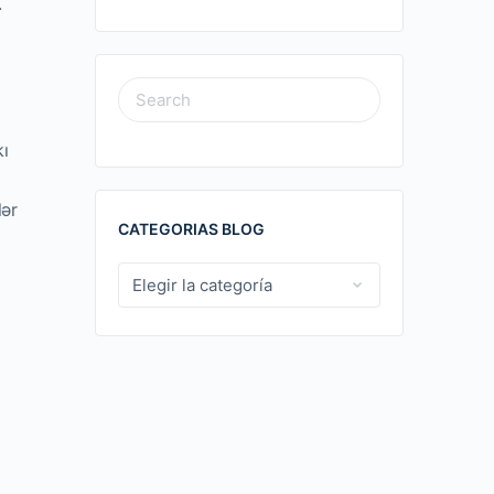
.
SEARCH
FOR:
kı
lər
CATEGORIAS BLOG
CATEGORIAS
BLOG
k