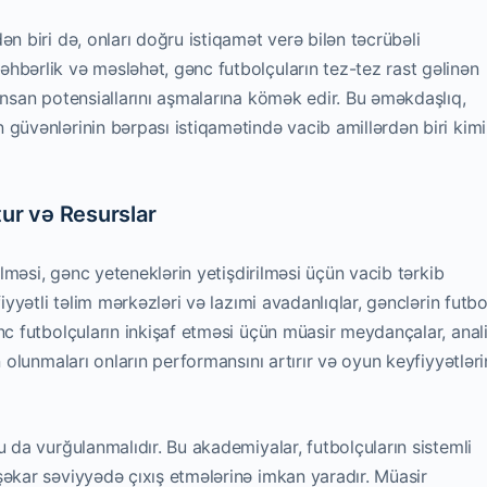
n biri də, onları doğru istiqamət verə bilən təcrübəli
hbərlik və məsləhət, gənc futbolçuların tez-tez rast gəlinən
insan potensiallarını aşmalarına kömək edir. Bu əməkdaşlıq,
güvənlərinin bərpası istiqamətində vacib amillərdən biri kimi
ur və Resurslar
dilməsi, gənc yeteneklərin yetişdirilməsi üçün vacib tərkib
iyyətli təlim mərkəzləri və lazımi avadanlıqlar, gənclərin futbo
nc futbolçuların inkişaf etməsi üçün müasir meydançalar, anal
n olunmaları onların performansını artırır və oyun keyfiyyətlər
u da vurğulanmalıdır. Bu akademiyalar, futbolçuların sistemli
şəkar səviyyədə çıxış etmələrinə imkan yaradır. Müasir