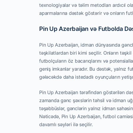
texnologiyalar və təlim metodları ardıcıl ola
aparmalarına dəstək göstərir və onların futbo
Pin Up Azerbaijan və Futbolda Də
Pin Up Azerbaijan, idman dünyasında gənclə
təşkilatlardan biri kimi seçilir. Onların təşk
futbolçuların öz bacarıqlarını və potensial
geniş imkanlar yaradır. Bu dəstək, yalnız 
gələcəkdə daha istedadlı oyunçuların yetişd
Pin Up Azerbaijan tərəfindən göstərilən dəs
zamanda gənc şəxslərin təhsil və idman uğur
təşəbbüslər, gənclərin yalnız idman sahəsind
Nəticədə, Pin Up Azerbaijan, futbol camiəs
davamlı səyləri ilə seçilir.