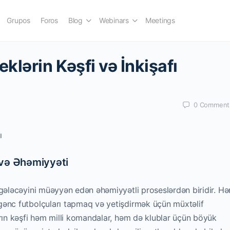
Grupos
Foros
Blog
Webinars
Meetings
lərin Kəşfi və İnkişafı
0
Comment
ı
 və Əhəmiyyəti
gələcəyini müəyyən edən əhəmiyyətli proseslərdən biridir. Hər
gənc futbolçuları tapmaq və yetişdirmək üçün müxtəlif
arın kəşfi həm milli komandalar, həm də klublar üçün böyük