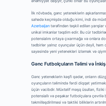
əhəmiyyət daşıyır, çünki onlar bu oyunçuları
İlk növbədə, gənc yeteneklərin aşkarlanmas
sahədə keçmişdə olduğu kimi, indi də müxtəl
Azerbaijan
tərəfindən təşkil edilən yarışlar
unikal imkanlar təqdim edir. Bu cür tədbirl
potensialını ortaya çıxarmağa və onlara do
tədbirlər yalnız oyunçular üçün deyil, həm d
sayəsində yeni yetenekləri izləmək və qiym
Gənc Futbolçuların Təlimi və İnkişa
Gənc yeteneklərin kəşfi qədər, onların düz
oyunçuların təlimində fərdi diqqət yetirmək
üçün vacibdir. Müxtəlif məşq üsulları, fiziki
potensiallı və peşəkar futbolçulara çevrilə 
təkmilləşdirilməsi və taktiki biliklərin artır