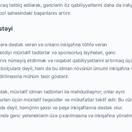
raq tətbiq edilərək, gənclərin öz qabiliyyətlərini daha da irəli
l sahəsindəki başarılarını artırır.
stəyi
rə dəstək verən və onların inkişafına töhfə verən
il etdiyi müxtəlif tədbirlər və sponsorluq layihələri, gənc
larını nümayiş etdirmək və rəqabət qabiliyyətlərini artırmaq üç
futbolçulara deyil, həm də bu idman növünün ümumi inkişafına 
irilməsinə mühüm təsir göstərir.
tək, müxtəlif idman tədbirləri ilə məhdudlaşmır; onlar eyni
ları üçün müxtəlif təqaüdlər və mükafatlar təklif edir. Bu cür
ə deyil, həmçinin şəxsi və peşə inkişaflarına dəstək olur.
ində gənc yeteneklərin üzə çıxarılmasına və inkişafına yönəlm