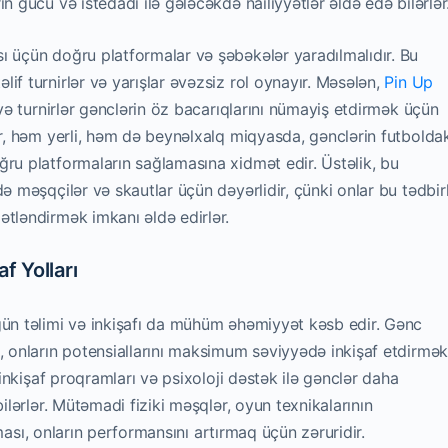
n gücü və istedadı ilə gələcəkdə nailiyyətlər əldə edə bilərlər
ı üçün doğru platformalar və şəbəkələr yaradılmalıdır. Bu
if turnirlər və yarışlar əvəzsiz rol oynayır. Məsələn,
Pin Up
 və turnirlər gənclərin öz bacarıqlarını nümayiş etdirmək üçün
ər, həm yerli, həm də beynəlxalq miqyasda, gənclərin futbolda
ğru platformaların sağlamasına xidmət edir. Üstəlik, bu
ə məşqçilər və skautlar üçün dəyərlidir, çünki onlar bu tədbir
ətləndirmək imkanı əldə edirlər.
f Yolları
gün təlimi və inkişafı da mühüm əhəmiyyət kəsb edir. Gənc
, onların potensiallarını maksimum səviyyədə inkişaf etdirmə
 inkişaf proqramları və psixoloji dəstək ilə gənclər daha
bilərlər. Mütəmadi fiziki məşqlər, oyun texnikalarının
ılması, onların performansını artırmaq üçün zəruridir.