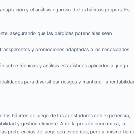
a adaptación y el análisis riguroso de los hábitos propios. Es
ente, asegurando que las pérdidas potenciales sean
 transparentes y promociones adaptadas a las necesidades
n sobre técnicas y análisis estadísticos aplicados al juego
dalidades para diversificar riesgos y mantener la rentabilida
ndo los hábitos de juego de los apostadores con experiencia,
ilidad y gestión eficiente. Ante la presión económica, la
las preferencias de juego son evidentes, pero al mismo tiem