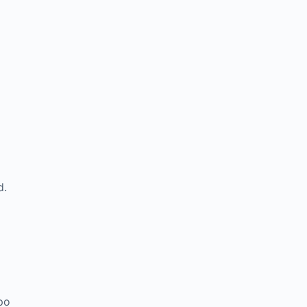
d.
po