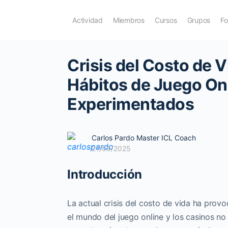
Actividad
Miembros
Cursos
Grupos
Fo
Crisis del Costo de 
Hábitos de Juego On
Experimentados
Carlos Pardo Master ICL Coach
21/09/2025
Introducción
La actual crisis del costo de vida ha pro
el mundo del juego online y los casinos no