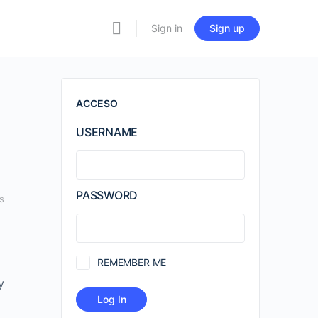
Sign in
Sign up
ACCESO
USERNAME
PASSWORD
s
REMEMBER ME
y