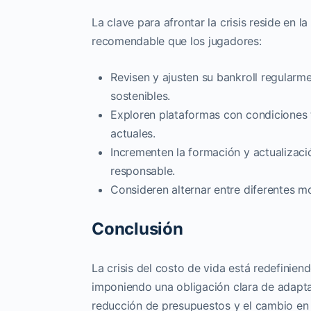
La clave para afrontar la crisis reside en l
recomendable que los jugadores:
Revisen y ajusten su bankroll regularm
sostenibles.
Exploren plataformas con condiciones
actuales.
Incrementen la formación y actualizació
responsable.
Consideren alternar entre diferentes mo
Conclusión
La crisis del costo de vida está redefinie
imponiendo una obligación clara de adaptab
reducción de presupuestos y el cambio en 