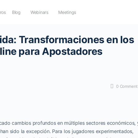
ros
Blog
Webinars
Meetings
Vida: Transformaciones en los
line para Apostadores
0
Comment
vocado cambios profundos en múltiples sectores económicos, 
 han sido la excepción. Para los jugadores experimentados,