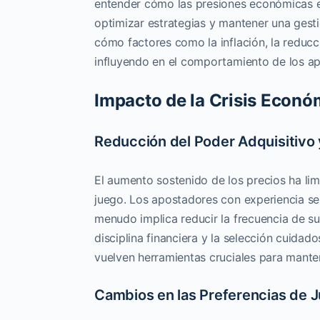
entender cómo las presiones económicas e
optimizar estrategias y mantener una gesti
cómo factores como la inflación, la reducc
influyendo en el comportamiento de los a
Impacto de la Crisis Econó
Reducción del Poder Adquisitivo
El aumento sostenido de los precios ha limi
juego. Los apostadores con experiencia se 
menudo implica reducir la frecuencia de su
disciplina financiera y la selección cuid
vuelven herramientas cruciales para manten
Cambios en las Preferencias de 