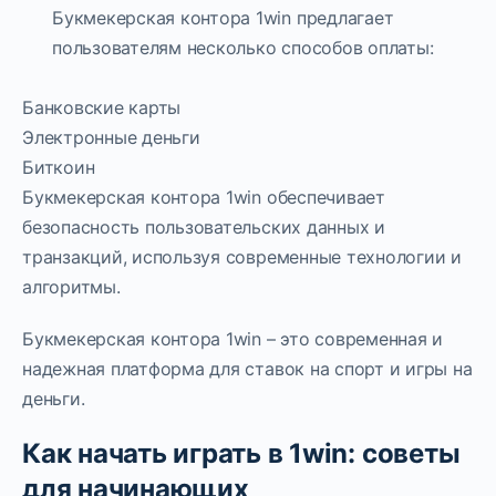
Букмекерская контора 1win предлагает
пользователям несколько способов оплаты:
Банковские карты
Электронные деньги
Биткоин
Букмекерская контора 1win обеспечивает
безопасность пользовательских данных и
транзакций, используя современные технологии и
алгоритмы.
Букмекерская контора 1win – это современная и
надежная платформа для ставок на спорт и игры на
деньги.
Как начать играть в 1win: советы
для начинающих