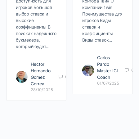
доступность для
контора 1вин О
игроков Большой
компании 1win
выбор ставок и
Преимущества для
высокие
игроков Виды
коэффициенты В
ставок и
поисках надежного
коэффициенты
букмекера,
Виды ставок…
который будет…
Carlos
Hector
Pardo
0
Hernando
Master ICL
0
Gomez
Coach
01/07/2025
Correa
28/10/2025