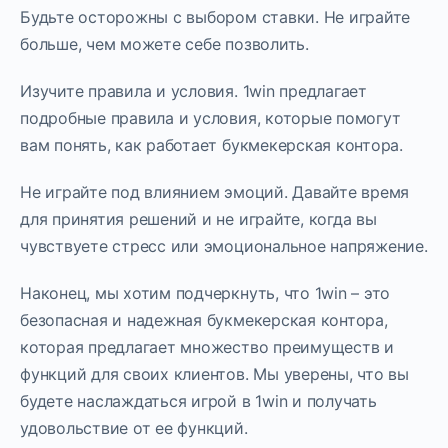
Будьте осторожны с выбором ставки. Не играйте
больше, чем можете себе позволить.
Изучите правила и условия. 1win предлагает
подробные правила и условия, которые помогут
вам понять, как работает букмекерская контора.
Не играйте под влиянием эмоций. Давайте время
для принятия решений и не играйте, когда вы
чувствуете стресс или эмоциональное напряжение.
Наконец, мы хотим подчеркнуть, что 1win – это
безопасная и надежная букмекерская контора,
которая предлагает множество преимуществ и
функций для своих клиентов. Мы уверены, что вы
будете наслаждаться игрой в 1win и получать
удовольствие от ее функций.