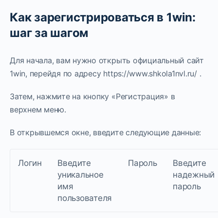
Как зарегистрироваться в 1win:
шаг за шагом
Для начала, вам нужно открыть официальный сайт
1win, перейдя по адресу https://www.shkola1nvl.ru/ .
Затем, нажмите на кнопку «Регистрация» в
верхнем меню.
В открывшемся окне, введите следующие данные:
Логин
Введите
Пароль
Введите
уникальное
надежный
имя
пароль
пользователя