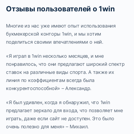
Отзывы пользователей о 1win
Многие из нас уже имеют опыт использования
букмекерской конторы 1win, и мы хотим
поделиться своими впечатлениями о ней.
«Я играл в 1win несколько месяцев, и мне
понравилось, что они предлагают широкий спектр
ставок на различные виды спорта. А также их
линия по коэффициентам всегда была
конкурентоспособной» – Александр.
«Я был удивлен, когда я обнаружил, что 1win
предлагает зеркало для входа, что позволяет мне
играть, даже если сайт не доступен. Это было
очень полезно для меня» – Михаил.