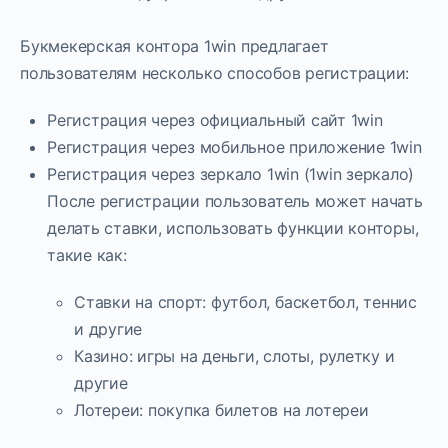
Букмекерская контора 1win предлагает
пользователям несколько способов регистрации:
Регистрация через официальный сайт 1win
Регистрация через мобильное приложение 1win
Регистрация через зеркало 1win (1win зеркало)
После регистрации пользователь может начать
делать ставки, использовать функции конторы,
такие как:
Ставки на спорт: футбол, баскетбол, теннис
и другие
Казино: игры на деньги, слоты, рулетку и
другие
Лотереи: покупка билетов на лотереи