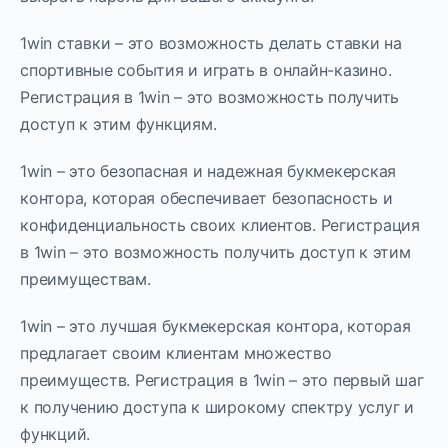
1win ставки – это возможность делать ставки на
спортивные события и играть в онлайн-казино.
Регистрация в 1win – это возможность получить
доступ к этим функциям.
1win – это безопасная и надежная букмекерская
контора, которая обеспечивает безопасность и
конфиденциальность своих клиентов. Регистрация
в 1win – это возможность получить доступ к этим
преимуществам.
1win – это лучшая букмекерская контора, которая
предлагает своим клиентам множество
преимуществ. Регистрация в 1win – это первый шаг
к получению доступа к широкому спектру услуг и
функций.