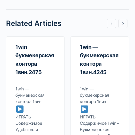
Related Articles
1win
1win —
букмекерская
букмекерская
контора
контора
1вин.2475
1вин.4245
1win —
1win —
букмекерская
букмекерская
контора 1вин
контора 1вин
ИГРАТЬ
ИГРАТЬ
Содержимое
Содержимое 1win –
Удобство и
Букмекерская