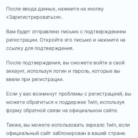
После ввода данных, нажмите на кнопку
«Зарегистрироваться».
Вам будет отправлено письмо с подтверждением
регистрации. Откройте это письмо и нажмите на
ссылку для подтверждения.
После подтверждения, вы сможете войти в свой
аккаунт, используя логин и пароль, которые вы
ввели при регистрации.
Если у вас возникнут проблемы с регистрацией, вы
можете обратиться к поддержке 1win, используя
форму обратной связи на официальном сайте.
Также, вы можете использовать зеркало 1win, если
официальный сайт заблокирован в вашей стране.