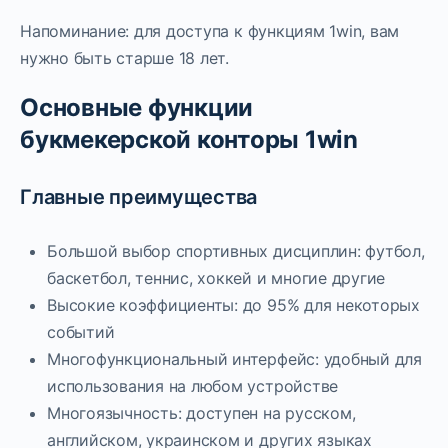
Напоминание: для доступа к функциям 1win, вам
нужно быть старше 18 лет.
Основные функции
букмекерской конторы 1win
Главные преимущества
Большой выбор спортивных дисциплин: футбол,
баскетбол, теннис, хоккей и многие другие
Высокие коэффициенты: до 95% для некоторых
событий
Многофункциональный интерфейс: удобный для
использования на любом устройстве
Многоязычность: доступен на русском,
английском, украинском и других языках