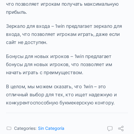
что позволяет игрокам получать максимальную
прибыль.
Зеркало для входа – 1win предлагает зеркало для
входа, что позволяет игрокам играть, даже если
сайт не доступен.
Бонусы для новых игроков – 1win предлагает
бонусы для новых игроков, что позволяет им
начать играть с преимуществом.
В целом, мы можем сказать, что 1win – это
отличный выбор для тех, кто ищет надежную и
конкурентоспособную букмекерскую контору.
Categories:
Sin Categoría