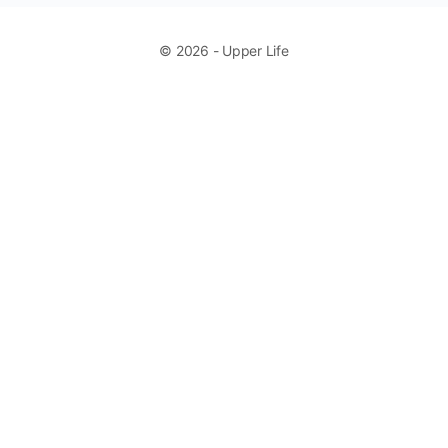
© 2026 - Upper Life