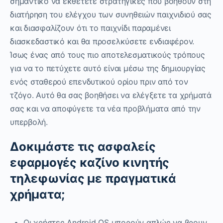
σημαντικό να εκθέτετε στρατηγικές που βοηθούν στη
διατήρηση του ελέγχου των συνηθειών παιχνιδιού σας
και διασφαλίζουν ότι το παιχνίδι παραμένει
διασκεδαστικό και θα προσελκύσετε ενδιαφέρον.
Ίσως ένας από τους πιο αποτελεσματικούς τρόπους
για να το πετύχετε αυτό είναι μέσω της δημιουργίας
ενός σταθερού επενδυτικού ορίου πριν από τον
τζόγο.
Αυτό θα σας βοηθήσει να ελέγξετε τα χρήματά
σας και να αποφύγετε τα νέα προβλήματα από την
υπερβολή.
Δοκιμάστε τις ασφαλείς
εφαρμογές καζίνο κινητής
τηλεφωνίας με πραγματικά
χρήματα;
Οι χρήστες Android OS μπορούν απλώς να βρουν