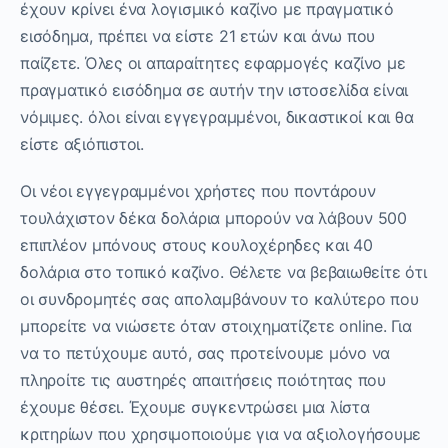
έχουν κρίνει ένα λογισμικό καζίνο με πραγματικό
εισόδημα, πρέπει να είστε 21 ετών και άνω που
παίζετε. Όλες οι απαραίτητες εφαρμογές καζίνο με
πραγματικό εισόδημα σε αυτήν την ιστοσελίδα είναι
νόμιμες. όλοι είναι εγγεγραμμένοι, δικαστικοί και θα
είστε αξιόπιστοι.
Οι νέοι εγγεγραμμένοι χρήστες που ποντάρουν
τουλάχιστον δέκα δολάρια μπορούν να λάβουν 500
επιπλέον μπόνους στους κουλοχέρηδες και 40
δολάρια στο τοπικό καζίνο. Θέλετε να βεβαιωθείτε ότι
οι συνδρομητές σας απολαμβάνουν το καλύτερο που
μπορείτε να νιώσετε όταν στοιχηματίζετε online. Για
να το πετύχουμε αυτό, σας προτείνουμε μόνο να
πληροίτε τις αυστηρές απαιτήσεις ποιότητας που
έχουμε θέσει. Έχουμε συγκεντρώσει μια λίστα
κριτηρίων που χρησιμοποιούμε για να αξιολογήσουμε