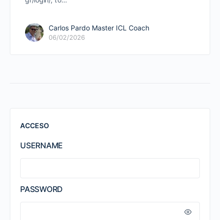
Carlos Pardo Master ICL Coach
06/02/2026
ACCESO
USERNAME
PASSWORD